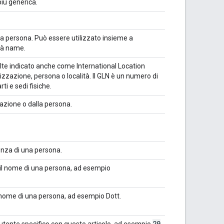
più generica.
una persona. Può essere utilizzato insieme a
tà name.
olte indicato anche come International Location
izzazione, persona o località. Il GLN è un numero di
rti e sedi fisiche.
zazione o dalla persona.
denza di una persona.
 il nome di una persona, ad esempio
l nome di una persona, ad esempio Dott.
20
n utente specifico con questo articolo, ad esempio