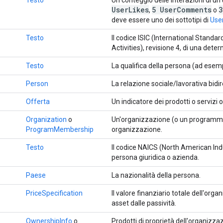
User
Likes
5 User
Comments
3
,
o
deve essere uno dei sottotipi di
User
Testo
Il codice ISIC (International Standar
Activities), revisione 4, di una dete
Testo
La qualifica della persona (ad esemp
Person
La relazione sociale/lavorativa bidi
Offerta
Un indicatore dei prodotti o servizi 
Organization
o
Un'organizzazione (o un programma
ProgramMembership
organizzazione.
Testo
Il codice NAICS (North American In
persona giuridica o azienda.
Paese
La nazionalità della persona.
PriceSpecification
Il valore finanziario totale dell'org
asset dalle passività.
OwnershipInfo
o
Prodotti di proprietà dell'organizza