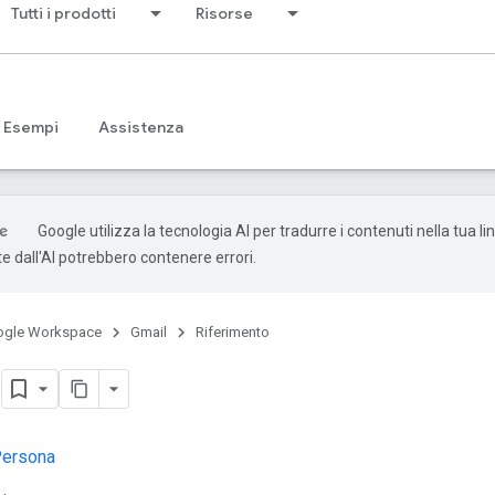
Tutti i prodotti
Risorse
Esempi
Assistenza
Google utilizza la tecnologia AI per tradurre i contenuti nella tua li
e dall'AI potrebbero contenere errori.
ogle Workspace
Gmail
Riferimento
a
ersona