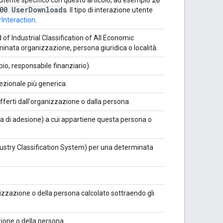
00 User
Downloads
. Il tipo di interazione utente
Interaction
.
d of Industrial Classification of All Economic
rminata organizzazione, persona giuridica o località.
io, responsabile finanziario).
rezionale più generica.
offerti dall'organizzazione o dalla persona.
 di adesione) a cui appartiene questa persona o
dustry Classification System) per una determinata
anizzazione o della persona calcolato sottraendo gli
zione o della persona.