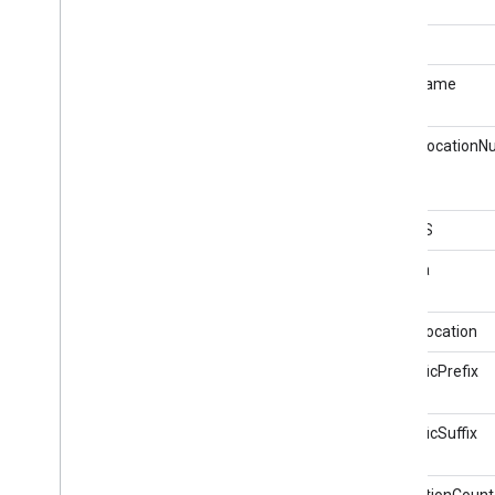
segue
Piscina pubblica
Publication
Event
genere
Problema di pubblicazione
givenName
Volume di pubblicazione
QAPage
globalLocation
Valore qualitativo
Quantitative
Value
Quantità
Question
hasPOS
Azione di citazione
altezza
Area di sosta per camper
Radiazioneterapia
homeLocation
Clip radio
Radioepisodio
honorificPrefix
Radiostagione
Serie radio
honorificSuffix
Stazione radio
Rating
Reazione
Azione
interactionCount