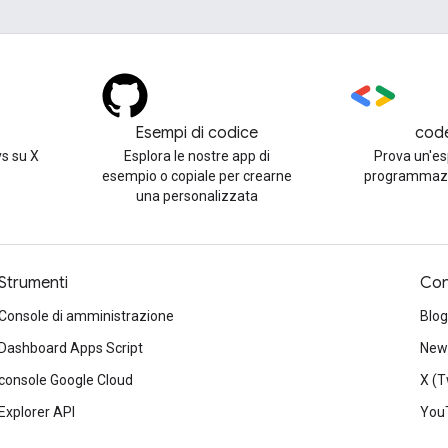
Esempi di codice
cod
s su X
Esplora le nostre app di
Prova un'es
esempio o copiale per crearne
programmazi
una personalizzata
Strumenti
Con
Console di amministrazione
Blog
Dashboard Apps Script
News
console Google Cloud
X (T
Explorer API
You