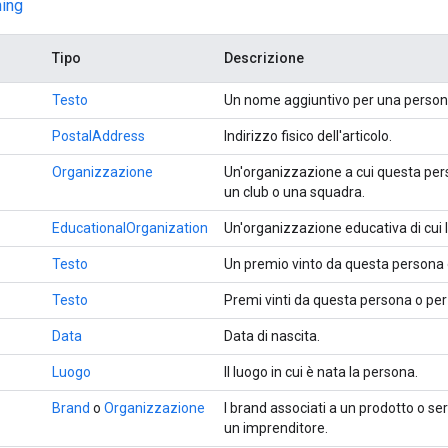
hing
Tipo
Descrizione
Testo
Un nome aggiuntivo per una persona
PostalAddress
Indirizzo fisico dell'articolo.
Organizzazione
Un'organizzazione a cui questa pers
un club o una squadra.
EducationalOrganization
Un'organizzazione educativa di cui l
Testo
Un premio vinto da questa persona 
Testo
Premi vinti da questa persona o per
Data
Data di nascita.
Luogo
Il luogo in cui è nata la persona.
Brand
o
Organizzazione
I brand associati a un prodotto o se
un imprenditore.