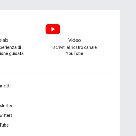
elab
Video
perienza di
Iscriviti al nostro canale
one guidata
YouTube
netti
letter
witter)
Tube