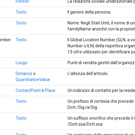
Person
La relazione sociale unidirezionale 
Testo
Il genere della persona.
Testo
Nome. Negli Stati Uniti, il nome di 
familyName anziché con la proprie
Number
Testo
Il Global Location Number (GLN, a v
Number o ILN) della rispettiva organ
13 cifre utilizzato per identificare pa
Luogo
Punti di vendita gestiti dall'organiz
Distance
o
L'altezza dell'articolo.
QuantitativeValue
ContactPoint
o
Place
Un indirizzo di contatto per la resi
Testo
Un prefisso di cortesia che precede
Dott./Sig.ra/Sig.
Testo
Un suffisso onorifico che precede i
/Dott.ssa/Dott.ssa.
Testo
Un conteggio delle interazioni di u