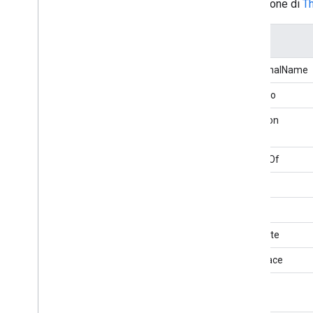
Estensione di
T
Ruolo
Teatro
Nome
Gruppo di performance
Periodico
additionalName
Permesso
indirizzo
Persona
Negozio di animali
affiliation
Farmacia
Fotografia
alumniOf
Fotografia
Azione
Attività fisica
premio
Categoria di attività fisica
premi
Esame fisico
Fisioterapia
birthDate
Medico
birthPlace
Posiziona
Luogo di culto
brand
Azione del piano