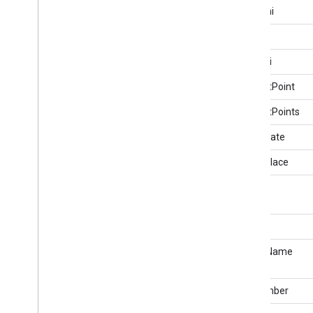
Azione di Google Play
bambini
Parco giochi
collega
Idraulico
Polizia
colleghi
Stagno
contactPoint
Ufficio postale
Postal
Address
contactPoints
Anteponi
deathDate
Età prescolare
Indicazioni di prevenzione
deathPlace
Price
Specification
DUNS
Prodotto
Modello prodotto
Servizio professionale
email
Profile
Page
familyName
Iscrizione al programma
Proprietà
Specifica del valore della proprietà
faxNumber
Trattamento psicologico