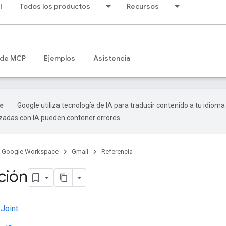
l
Todos los productos
Recursos
 de MCP
Ejemplos
Asistencia
Google utiliza tecnología de IA para traducir contenido a tu idioma
izadas con IA pueden contener errores.
Google Workspace
Gmail
Referencia
ción
:
Joint