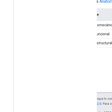
Extiende
Anatom
Item
List
Tipo de pedido de la lista de
artículos
Nombre
Página de elemento
Joyería
clase biomecáni
Acción de unión
Clase funcional
Articulación
Lago del agua
Clase estructural
Fijo
Puntos de referencia o edificios
históricos
Idioma
Acción de salida
Legislatura
Acción Lend
Biblioteca
Modificación en el estilo de vida
Salvo que se indique lo con
Ligamento
licencia Apache 2.0
. Para 
Me gusta
Licorería