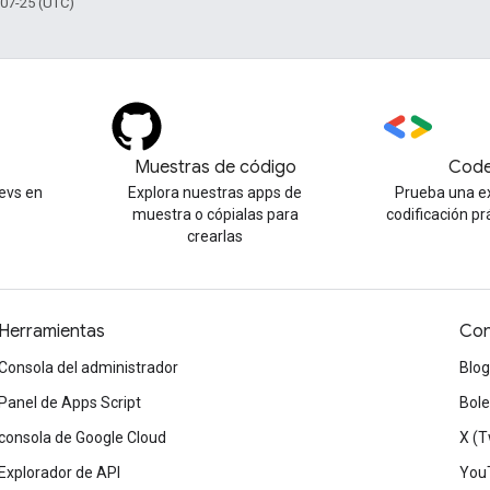
-07-25 (UTC)
Muestras de código
Code
evs en
Explora nuestras apps de
Prueba una e
muestra o cópialas para
codificación pr
crearlas
Herramientas
Con
Consola del administrador
Blog
Panel de Apps Script
Bole
consola de Google Cloud
X (T
Explorador de API
You