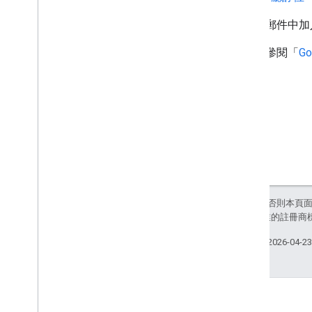
在電子郵件中加
詳情請參閱「
G
除非另有註明，否則本頁
和/或其關聯企業的註冊商
上次更新時間：2026-04-2