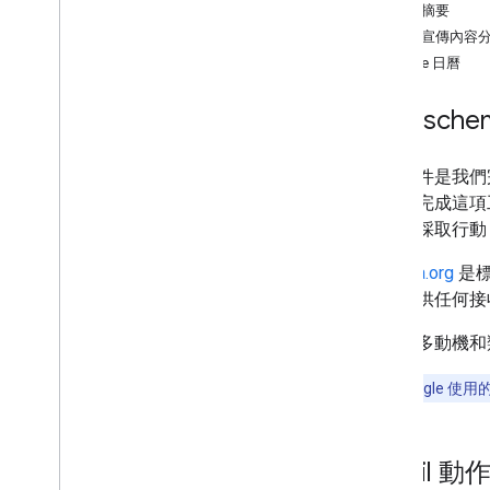
建立及傳送郵件
Gmail 摘要
管理信箱
Gmail 宣傳內容
管理設定
Google 日曆
技術和最佳做法
疑難排解
運用 sche
從 Email Settings API 遷移
電子郵件是我們
Gmail 專用 IMAP
來協助完成這項
總覽
者快速採取行動，例
XOAUTH2 機制
資料庫與範例
Schema.org
是標
IMAP 擴充功能
標記可供任何接
如需更多動機和
郵件管理員工具 API
總覽
附註：
Google 
快速入門導覽課程
如何
.
.
.
疑難排解
Gmail 動