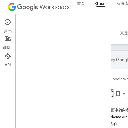
首頁
Gmail
所有
Workspace
Gmail
資訊
總覽
指南
參考資料
MCP 伺服器
範例
支援
即時通訊
API
開始使用
首頁
Google W
Gmail API 總覽
開始使用 Google Workspace
總覽
設定 OAuth 同意畫面
Gmail API
這個頁面中的內
驗證與授權
運用 schema.
快速入門導覽課程
Gmail 動作