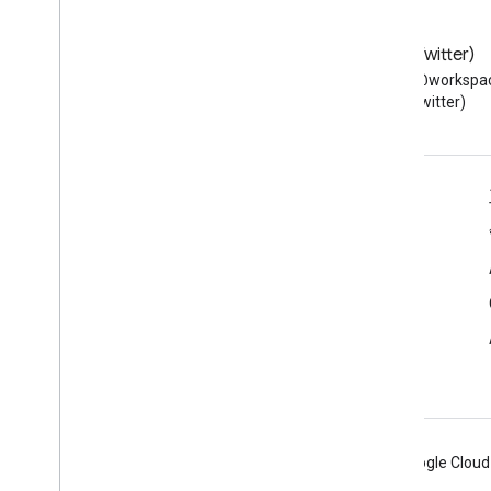
網誌
X (Twitter)
閱讀 Google Workspace 開發
在 X 上追蹤 @workspac
人員網誌
(Twitter)
適用於開發人員的 Google Workspace
平台總覽
開發人員產品
版本資訊
開發人員支援服務
服務條款
Android
Chrome
Firebase
Google Cloud