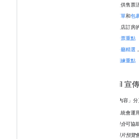
提供售票
擴充及自動化
外掛程式
訂單
和
包
Apps Script
飯店訂房
發票重點
餐廳精選
訓練重點
Gmail 
「促銷內容」分
系統會運
組合
可協
圖片預覽