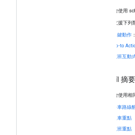
寄件者資源
Gmail 會使用
適用於 Gmail 的 AMP
大量寄件者指南
Gmail 支援
電子郵件 CSS
電子郵件標記
單鍵動作
總覽
Go-to Acti
開始使用
行動與重點內容
航班互動
安全操作
教學課程
註冊 Google
Gmail 摘
電子郵件促銷
電子郵件回應
Gmail 會使
Android 內容供應程式
公車路線
總覽
租車重點
下載範例應用程式
內容供應器基本概念
航班重點