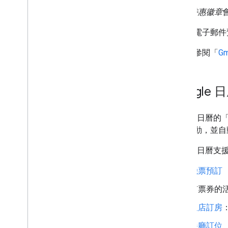
特惠徽章
豐富的電子郵件
詳情請參閱「
G
Google 
Google 日
票的活動，並自
Google 日曆
機票預訂
有票券的
飯店訂房
餐廳訂位