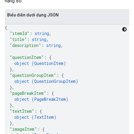
hàng đó.
Biểu diễn dưới dạng JSON
{
"itemId"
: 
string
,
"title"
: 
string
,
"description"
: 
string
,
"questionItem"
: 
{
object (
QuestionItem
)
}
,
"questionGroupItem"
: 
{
object (
QuestionGroupItem
)
}
,
"pageBreakItem"
: 
{
object (
PageBreakItem
)
}
,
"textItem"
: 
{
object (
TextItem
)
}
,
"imageItem"
: 
{