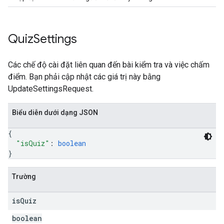
Quiz
Settings
Các chế độ cài đặt liên quan đến bài kiểm tra và việc chấm
điểm. Bạn phải cập nhật các giá trị này bằng
UpdateSettingsRequest.
Biểu diễn dưới dạng JSON
{
"isQuiz"
: 
boolean
}
Trường
is
Quiz
boolean