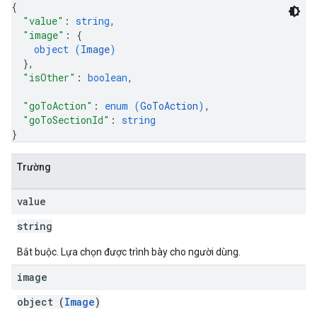
{
"value"
: 
string
,
"image"
: 
{
object (
Image
)
}
,
"isOther"
: 
boolean
,
"goToAction"
: 
enum (
GoToAction
)
,
"goToSectionId"
: 
string
}
Trường
value
string
Bắt buộc. Lựa chọn được trình bày cho người dùng.
image
object (
Image
)