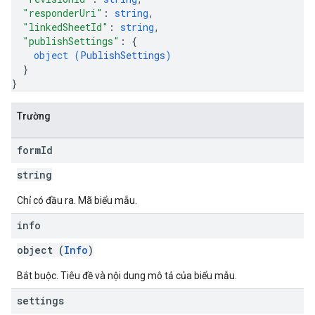
"responderUri"
: 
string
,
"linkedSheetId"
: 
string
,
"publishSettings"
: 
{
object (
PublishSettings
)
}
}
Trường
form
Id
string
Chỉ có đầu ra. Mã biểu mẫu.
info
object (
Info
)
Bắt buộc. Tiêu đề và nội dung mô tả của biểu mẫu.
settings