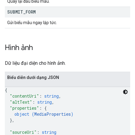
Quay lại đầu biểu mẫu.
SUBMIT
_
FORM
Gửi biểu mẫu ngay lập tức.
Hình ảnh
Dữ liệu đại diện cho hình ảnh.
Biểu diễn dưới dạng JSON
{
"contentUri"
: 
string
,
"altText"
: 
string
,
"properties"
: 
{
object (
MediaProperties
)
}
,
"sourceUri"
: 
string