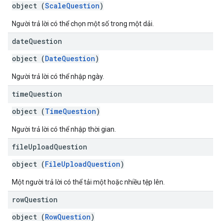
object (
ScaleQuestion
)
Người trả lời có thể chọn một số trong một dải.
date
Question
object (
DateQuestion
)
Người trả lời có thể nhập ngày.
time
Question
object (
TimeQuestion
)
Người trả lời có thể nhập thời gian.
file
Upload
Question
object (
FileUploadQuestion
)
Một người trả lời có thể tải một hoặc nhiều tệp lên.
row
Question
object (
RowQuestion
)