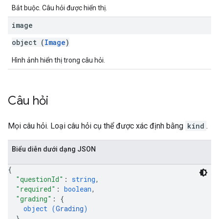
Bắt buộc. Câu hỏi được hiển thị.
image
object (
Image
)
Hình ảnh hiển thị trong câu hỏi.
Câu hỏi
Mọi câu hỏi. Loại câu hỏi cụ thể được xác định bằng
kind
.
Biểu diễn dưới dạng JSON
{
"questionId"
: 
string
,
"required"
: 
boolean
,
"grading"
: 
{
object (
Grading
)
}
,