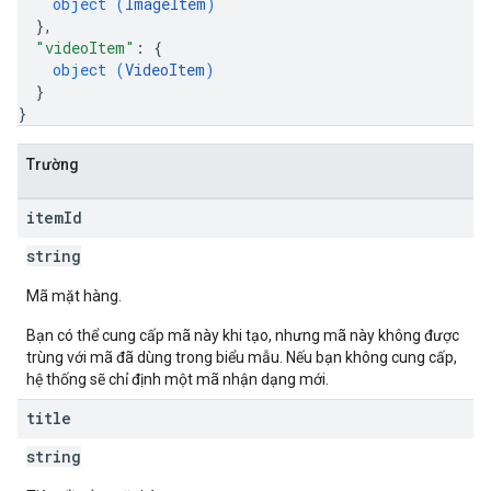
object (
ImageItem
)
}
,
"videoItem"
: 
{
object (
VideoItem
)
}
}
Trường
item
Id
string
Mã mặt hàng.
Bạn có thể cung cấp mã này khi tạo, nhưng mã này không được
trùng với mã đã dùng trong biểu mẫu. Nếu bạn không cung cấp,
hệ thống sẽ chỉ định một mã nhận dạng mới.
title
string