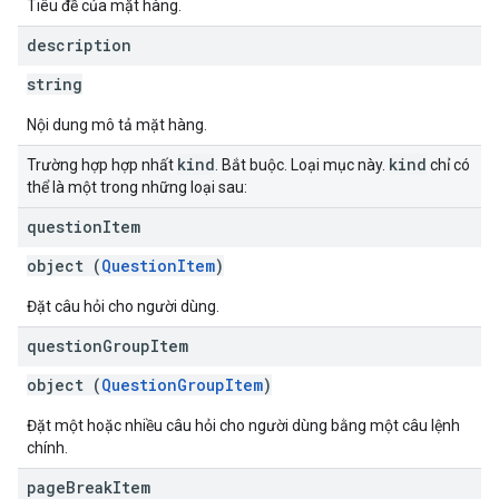
Tiêu đề của mặt hàng.
description
string
Nội dung mô tả mặt hàng.
kind
kind
Trường hợp hợp nhất
. Bắt buộc. Loại mục này.
chỉ có
thể là một trong những loại sau:
question
Item
object (
QuestionItem
)
Đặt câu hỏi cho người dùng.
question
Group
Item
object (
QuestionGroupItem
)
Đặt một hoặc nhiều câu hỏi cho người dùng bằng một câu lệnh
chính.
page
Break
Item