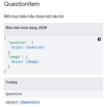
Question
Item
Một mục biểu mẫu chứa một câu hỏi.
Biểu diễn dưới dạng JSON
{
"question"
: 
{
object (
Question
)
}
,
"image"
: 
{
object (
Image
)
}
}
Trường
question
object (
Question
)