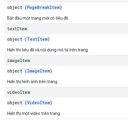
object (
PageBreakItem
)
Bắt đầu một trang mới có tiêu đề.
text
Item
object (
TextItem
)
Hiển thị tiêu đề và nội dung mô tả trên trang.
image
Item
object (
ImageItem
)
Hiển thị hình ảnh trên trang.
video
Item
object (
VideoItem
)
Hiển thị một video trên trang.