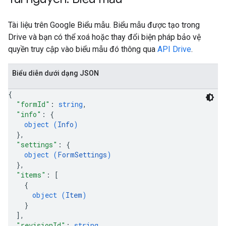
Tài liệu trên Google Biểu mẫu. Biểu mẫu được tạo trong
Drive và bạn có thể xoá hoặc thay đổi biện pháp bảo vệ
quyền truy cập vào biểu mẫu đó thông qua
API Drive
.
Biểu diễn dưới dạng JSON
{
"formId"
: 
string
,
"info"
: 
{
object (
Info
)
}
,
"settings"
: 
{
object (
FormSettings
)
}
,
"items"
: 
[
{
object (
Item
)
}
]
,
"revisionId"
: 
string
,