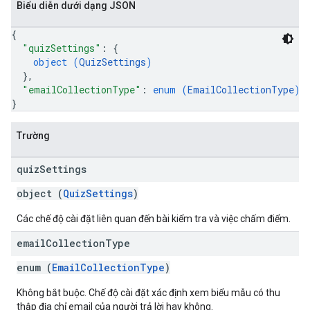
Biểu diễn dưới dạng JSON
{
"quizSettings"
: 
{
object (
QuizSettings
)
}
,
"emailCollectionType"
: 
enum (
EmailCollectionType
)
}
Trường
quiz
Settings
object (
QuizSettings
)
Các chế độ cài đặt liên quan đến bài kiểm tra và việc chấm điểm.
email
Collection
Type
enum (
EmailCollectionType
)
Không bắt buộc. Chế độ cài đặt xác định xem biểu mẫu có thu
thập địa chỉ email của người trả lời hay không.