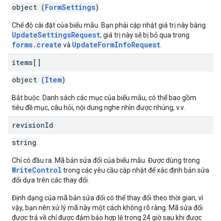
object (
FormSettings
)
Chế độ cài đặt của biểu mẫu. Bạn phải cập nhật giá trị này bằng
UpdateSettingsRequest
; giá trị này sẽ bị bỏ qua trong
forms.create
UpdateFormInfoRequest
và
.
items[]
object (
Item
)
Bắt buộc. Danh sách các mục của biểu mẫu, có thể bao gồm
tiêu đề mục, câu hỏi, nội dung nghe nhìn được nhúng, v.v.
revision
Id
string
Chỉ có đầu ra. Mã bản sửa đổi của biểu mẫu. Được dùng trong
WriteControl
trong các yêu cầu cập nhật để xác định bản sửa
đổi dựa trên các thay đổi.
Định dạng của mã bản sửa đổi có thể thay đổi theo thời gian, vì
vậy, bạn nên xử lý mã này một cách không rõ ràng. Mã sửa đổi
được trả về chỉ được đảm bảo hợp lệ trong 24 giờ sau khi được