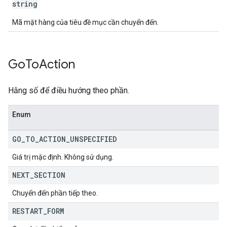
string
Mã mặt hàng của tiêu đề mục cần chuyển đến.
Go
To
Action
Hằng số để điều hướng theo phần.
Enum
GO
_
TO
_
ACTION
_
UNSPECIFIED
Giá trị mặc định. Không sử dụng.
NEXT
_
SECTION
Chuyển đến phần tiếp theo.
RESTART
_
FORM