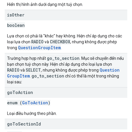
Hiển thị hình ảnh dưới dạng một tuỳ chọn.
is
Other
boolean
Lựa chọn có phải là "khác" hay không. Hiện chỉ áp dụng cho các
RADIO
CHECKBOX
loại lựa chọn
và
, nhưng không được phép
QuestionGroupItem
trong
.
go
_
to
_
section
Trường hợp hợp nhất
. Mục sẽ chuyển đến nếu
bạn chọn tuỳ chọn này. Hiện chỉ áp dụng cho loại lựa chọn
RADIO
SELECT
Question
và
, nhưng không được phép trong
Group
Item
go
_
to
_
section
.
chỉ có thể là một trong những
loại sau:
go
To
Action
enum (
GoToAction
)
Loại điều hướng theo phần.
go
To
Section
Id