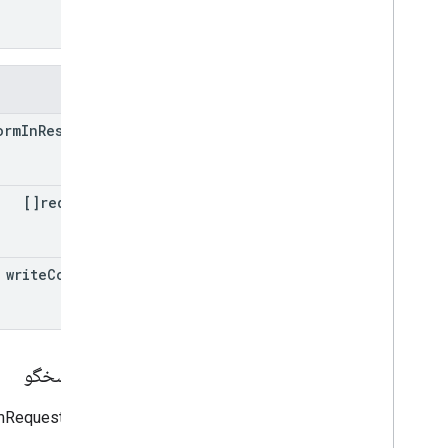
فیلدها
orm
In
Response
requests[]
write
Control
بدن پاسخگو
پاسخ به BatchUpdateFormRequest.