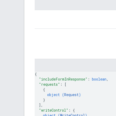
{
"includeFormInResponse"
: 
boolean
,
"requests"
: 
[
{
object (
Request
)
}
]
,
"writeControl"
: 
{
object (
WriteControl
)