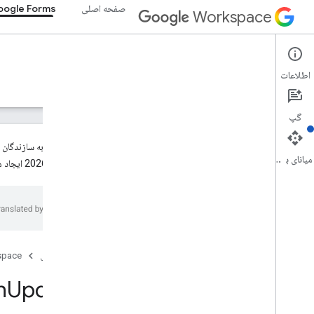
صفحه اصلی
ogle Forms
Workspace
Google Forms
اطلاعات
نمای کلی
راهنما
مرجع
پشتیبانی
گپ
میانای برنامه‌سازی کاربردی
30 ژوئن 2026 ایجاد می‌شوند، به‌طور پیش‌فرض حالت منتشرنشده خواهند داشت. برای کسب اطلاعات بیشتر، به
Forms API
v1
نمای کلی
منابع REST
صفحه اصلی
space
تشکیل می دهد
نمای کلی
h
Update
بچ آپدیت
ايجاد كردن