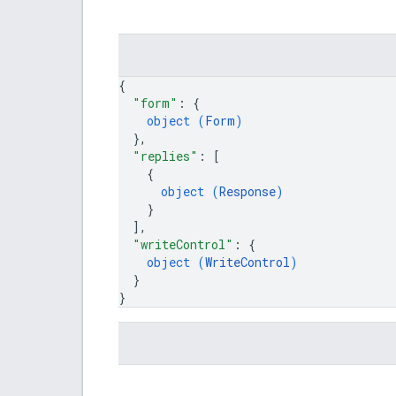
{
"form"
: 
{
object (
Form
)
}
,
"replies"
: 
[
{
object (
Response
)
}
]
,
"writeControl"
: 
{
object (
WriteControl
)
}
}