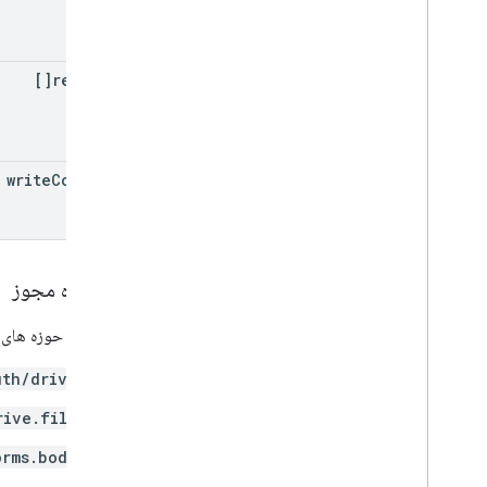
replies[]
write
Control
محدوده مجوز
به یکی از حوزه های OAuth زیر نیاز دارد:
uth/drive
rive.file
orms.body