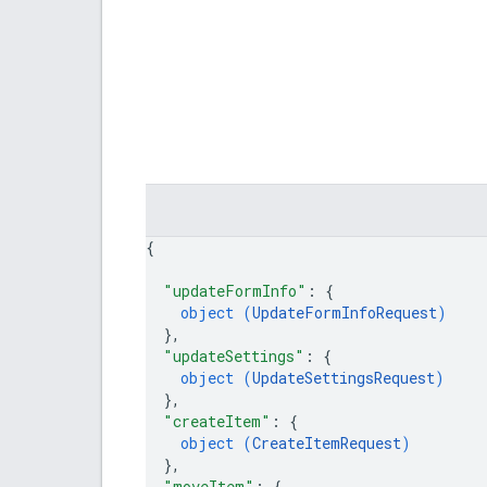
{
"updateFormInfo"
: 
{
object (
UpdateFormInfoRequest
)
}
,
"updateSettings"
: 
{
object (
UpdateSettingsRequest
)
}
,
"createItem"
: 
{
object (
CreateItemRequest
)
}
,
"moveItem"
: 
{