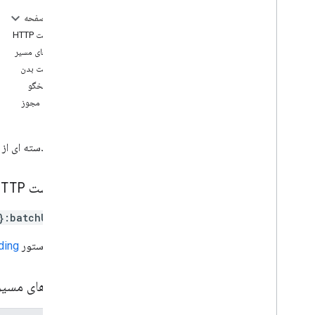
گرفتن
در این صفحه
set
Publish
Settings
,
set
Publish
درخواست HTTP
Settings
پارامترهای مسیر
فرم ها
.
پاسخ ها
درخواست بدن
فرم ها
.
ساعت
بدن پاسخگو
انواع
محدوده مجوز
بازخورد
v1beta
فرم را با دسته ای از
محدودیت های استفاده
درخواست HTTP
}:batchUpdate
URL از دستور
ding
پارامترهای مسی