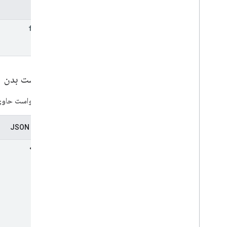
پارامترها
form
Id
درخواست بدن
بدنه درخواست حاوی 
نمایندگی JSON