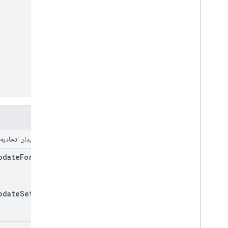
فیلدها
kind
میدان اتحادیه
pdate
Form
Info
pdate
Settings