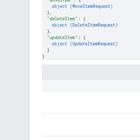
object (
MoveItemRequest
)
}
,
"deleteItem"
: 
{
object (
DeleteItemRequest
)
}
,
"updateItem"
: 
{
object (
UpdateItemRequest
)
}
}