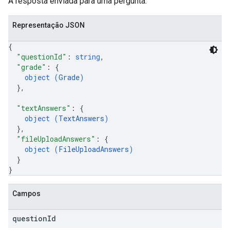
A resposta enviada para uma pergunta.
Representação JSON
{
"questionId"
: 
string
,
"grade"
: 
{
object (
Grade
)
}
,
"textAnswers"
: 
{
object (
TextAnswers
)
}
,
"fileUploadAnswers"
: 
{
object (
FileUploadAnswers
)
}
}
Campos
question
Id