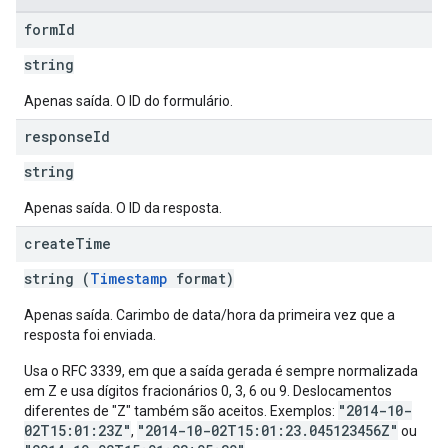
form
Id
string
Apenas saída. O ID do formulário.
response
Id
string
Apenas saída. O ID da resposta.
create
Time
string (
Timestamp
format)
Apenas saída. Carimbo de data/hora da primeira vez que a
resposta foi enviada.
Usa o RFC 3339, em que a saída gerada é sempre normalizada
em Z e usa dígitos fracionários 0, 3, 6 ou 9. Deslocamentos
"2014-10-
diferentes de "Z" também são aceitos. Exemplos:
02T15:01:23Z"
"2014-10-02T15:01:23.045123456Z"
,
ou