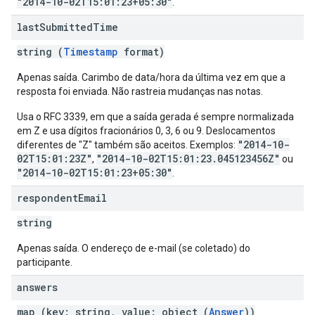
"2014-10-02T15:01:23+05:30"
.
last
Submitted
Time
string (
Timestamp
format)
Apenas saída. Carimbo de data/hora da última vez em que a
resposta foi enviada. Não rastreia mudanças nas notas.
Usa o RFC 3339, em que a saída gerada é sempre normalizada
em Z e usa dígitos fracionários 0, 3, 6 ou 9. Deslocamentos
"2014-10-
diferentes de "Z" também são aceitos. Exemplos:
02T15:01:23Z"
"2014-10-02T15:01:23.045123456Z"
,
ou
"2014-10-02T15:01:23+05:30"
.
respondent
Email
string
Apenas saída. O endereço de e-mail (se coletado) do
participante.
answers
map (key: string, value: object (
Answer
))