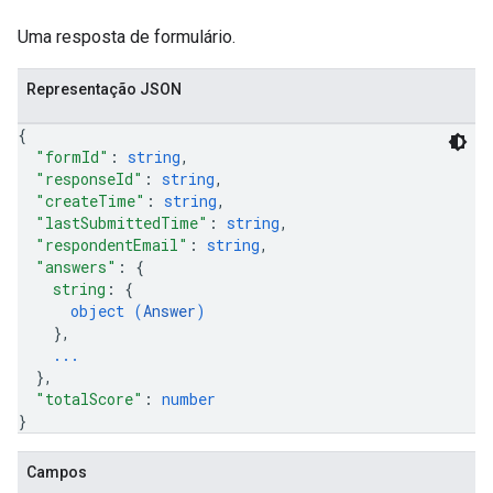
Uma resposta de formulário.
Representação JSON
{
"formId"
: 
string
,
"responseId"
: 
string
,
"createTime"
: 
string
,
"lastSubmittedTime"
: 
string
,
"respondentEmail"
: 
string
,
"answers"
: 
{
string
: 
{
object (
Answer
)
}
,
...
}
,
"totalScore"
: 
number
}
Campos