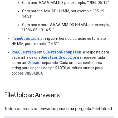
Com ano: AAAA-MM-DD, por exemplo, "1986-05-19"
Com horário: MM-DD HH:MM, por exemplo, "05-19
14:51"
Com ano e hora: AAAA-MM-DD HH:MM, por exemplo,
"1986-05-19 14:51"
TimeQuestion
: string com hora ou duração no formato
HH:MM, por exemplo, "14:51"
RowQuestion
QuestionGroupItem
em
: a resposta para
QuestionGroupItem
cada linha de um
é representada
Answer
como um
separado. Cada uma vai conter uma
RADIO
string para opções do tipo
ou várias strings para
CHECKBOX
opções
.
File
Upload
Answers
Todos os arquivos enviados para uma pergunta FileUpload.