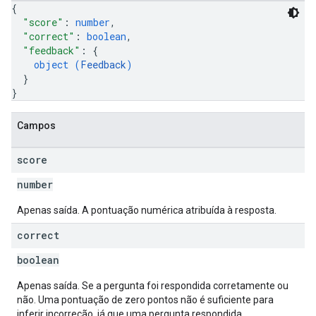
{
"score"
: 
number
,
"correct"
: 
boolean
,
"feedback"
: 
{
object (
Feedback
)
}
}
Campos
score
number
Apenas saída. A pontuação numérica atribuída à resposta.
correct
boolean
Apenas saída. Se a pergunta foi respondida corretamente ou
não. Uma pontuação de zero pontos não é suficiente para
inferir incorreção, já que uma pergunta respondida