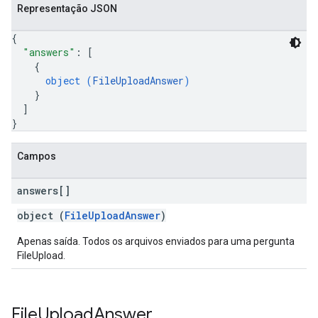
Representação JSON
{
"answers"
: 
[
{
object (
FileUploadAnswer
)
}
]
}
Campos
answers[]
object (
FileUploadAnswer
)
Apenas saída. Todos os arquivos enviados para uma pergunta
FileUpload.
File
Upload
Answer