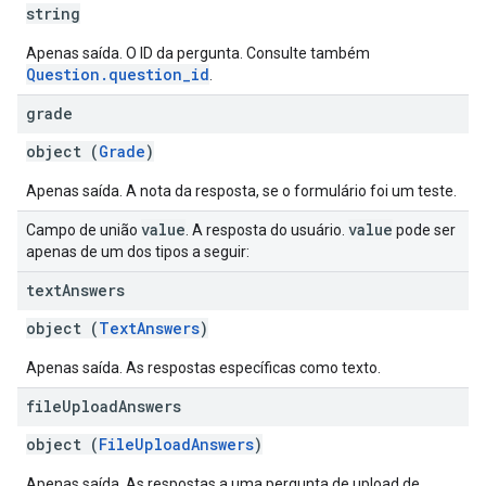
string
Apenas saída. O ID da pergunta. Consulte também
Question.question_id
.
grade
object (
Grade
)
Apenas saída. A nota da resposta, se o formulário foi um teste.
value
value
Campo de união
. A resposta do usuário.
pode ser
apenas de um dos tipos a seguir:
text
Answers
object (
TextAnswers
)
Apenas saída. As respostas específicas como texto.
file
Upload
Answers
object (
FileUploadAnswers
)
Apenas saída. As respostas a uma pergunta de upload de