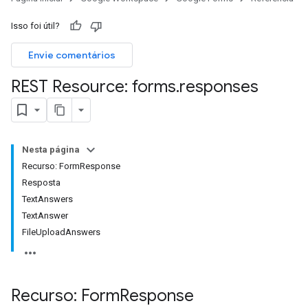
Isso foi útil?
Envie comentários
REST Resource: forms
.
responses
Nesta página
Recurso: FormResponse
Resposta
TextAnswers
TextAnswer
FileUploadAnswers
Recurso: Form
Response