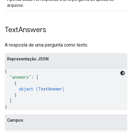
arquivos.
Text
Answers
A resposta de uma pergunta como texto.
Representação JSON
{
"answers"
: 
[
{
object (
TextAnswer
)
}
]
}
Campos