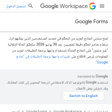
Workspace
تسجيل الدخول
Google Forms
لمنح منشئي النماذج المزيد من التحكّم في تحديد المستخدمين الذين يمكنهم الردّ،
سنقدّم عناصر تحكّم دقيقة للمجيبين. بعد 30 يونيو 2026، ستُطبَّق الحالة التلقائية
"غير منشور" على النماذج المنشأة باستخدام واجهة برمجة التطبيقات. لمزيد من
المعلومات، يُرجى الاطّلاع على
تغييرات واجهة برمجة التطبيقات في "نماذج
.
Google"
تستخدم Google تكنولوجيا الذكاء الاصطناعي لترجمة المحتوى إلى لغتك المفضّلة،
وقد تتضمّن بعض الأخطاء.
الصفحة الرئيسية
Google Workspace
Google Forms
المرجع