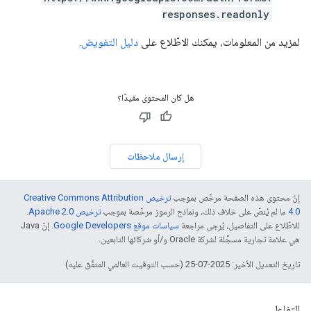
responses.readonly
لمزيد من المعلومات، يمكنك الاطّلاع على
دليل التفويض
.
هل كان المحتوى مفيدًا؟
إرسال ملاحظات
إنّ محتوى هذه الصفحة مرخّص بموجب
ترخيص Creative Commons Attribution
4.0‏
ما لم يُنصّ على خلاف ذلك، ونماذج الرموز مرخّصة بموجب
ترخيص Apache 2.0‏
.
للاطّلاع على التفاصيل، يُرجى مراجعة
سياسات موقع Google Developers‏
. إنّ Java
هي علامة تجارية مسجَّلة لشركة Oracle و/أو شركائها التابعين.
تاريخ التعديل الأخير: 2025-07-25 (حسب التوقيت العالمي المتفَّق عليه)
التفاعل