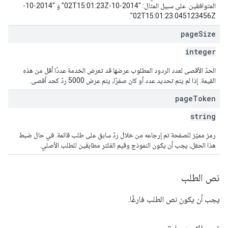
المتوافقَين. على سبيل المثال: "2014-10-02T15:01:23Z" و "2014-10-
02T15:01:23.045123456Z".
page
Size
integer
الحدّ الأقصى لعدد الردود المطلوب عرضها قد تعرض الخدمة عددًا أقل من هذه
القيمة. إذا لم يتم تحديد عدد أو كان صفرًا، يتم عرض 5000 ردّ كحد أقصى.
page
Token
string
رمز مميّز للصفحة تم إرجاعه من خلال ردّ سابق على طلب قائمة. في حال ضبط
هذا الحقل، يجب أن يكون النموذج وقيم الفلتر مطابقَين للطلب الأصلي.
نص الطلب
يجب أن يكون نص الطلب فارغًا.