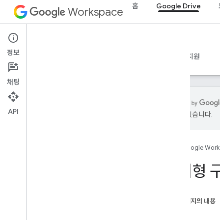
클라이언트 라이브러리
홈
Google Drive
Workspace
검색어 및 연산자
지원되는 MIME 유형
MIME 유형 내보내기
Google Drive
역할 및 권한
정보
개요
가이드
참조
MCP 서버
샘플
지원
지역 분류기
공유 드라이브와 내 드라이브의 차이점
채팅
사용량 한도
Drive Activity API
API
있을 수 있습니다.
v2
클라이언트 라이브러리
클라이언트 라이브러리 다운로드
홈
Google Wor
열거형 구
Drive Labels API
v2
v2beta
이 페이지의 내용
클라이언트 라이브러리
서명
사용량 한도