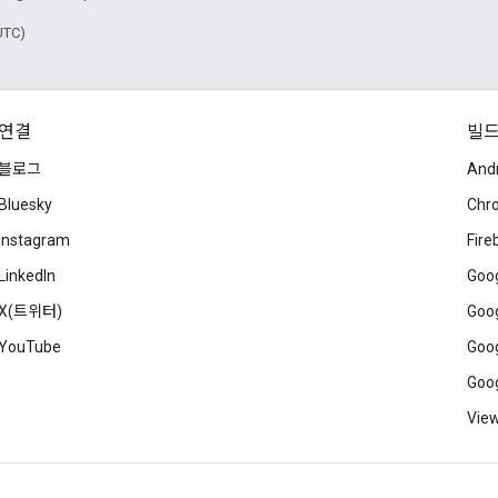
UTC)
연결
빌
블로그
And
Bluesky
Chr
Instagram
Fire
LinkedIn
Goog
X(트위터)
Goog
YouTube
Goog
Goog
View