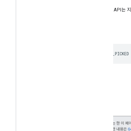
경고: 이 API는
Google Picker API
요약
클래스
서명
열거형
동작
대상
RECENTLY_PICKED
Docs
View
Mode
문서
특성
응답
Service
Id
썸네일
유형
View
Id
개요
구성원
달리 명시되지 않는 한 이 
문서
부여됩니다. 자세한 내용은
G