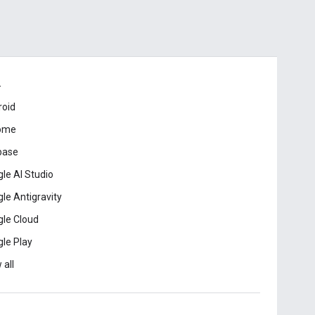
드
roid
ome
base
le AI Studio
le Antigravity
le Cloud
le Play
 all