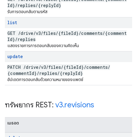
Id}
/
replies
/
{reply
Id}
รับการตอบกลับตามรหัส
list
GET
/
drive
/
v3
/
files
/
{file
Id}
/
comments
/
{comment
Id}
/
replies
แสดงรายการการตอบกลับของความคิดเห็น
update
PATCH
/
drive
/
v3
/
files
/
{file
Id}
/
comments
/
{comment
Id}
/
replies
/
{reply
Id}
อัปเดตการตอบกลับด้วยความหมายของแพตช์
ทรัพยากร REST:
v3
.
revisions
เมธอด