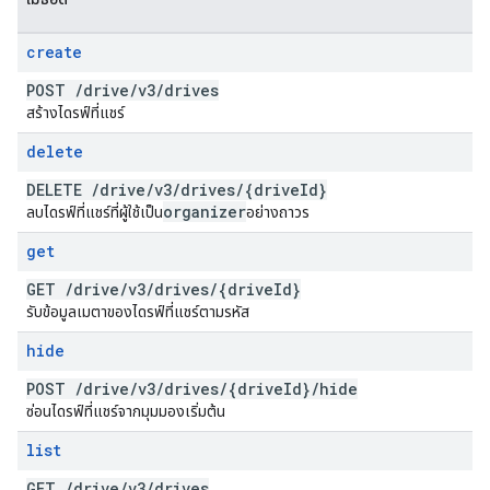
create
POST
/
drive
/
v3
/
drives
สร้างไดรฟ์ที่แชร์
delete
DELETE
/
drive
/
v3
/
drives
/
{drive
Id}
organizer
ลบไดรฟ์ที่แชร์ที่ผู้ใช้เป็น
อย่างถาวร
get
GET
/
drive
/
v3
/
drives
/
{drive
Id}
รับข้อมูลเมตาของไดรฟ์ที่แชร์ตามรหัส
hide
POST
/
drive
/
v3
/
drives
/
{drive
Id}
/
hide
ซ่อนไดรฟ์ที่แชร์จากมุมมองเริ่มต้น
list
GET
/
drive
/
v3
/
drives