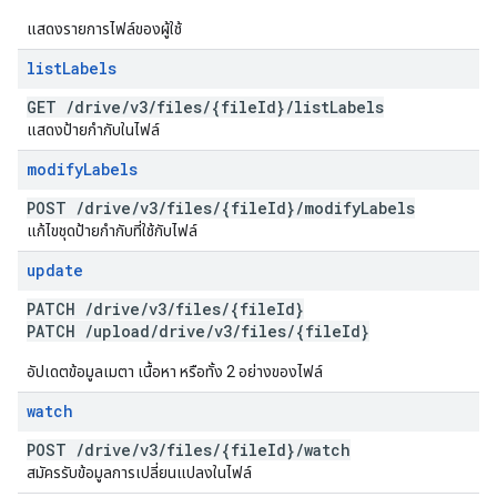
แสดงรายการไฟล์ของผู้ใช้
list
Labels
GET
/
drive
/
v3
/
files
/
{file
Id}
/
list
Labels
แสดงป้ายกำกับในไฟล์
modify
Labels
POST
/
drive
/
v3
/
files
/
{file
Id}
/
modify
Labels
แก้ไขชุดป้ายกำกับที่ใช้กับไฟล์
update
PATCH
/
drive
/
v3
/
files
/
{file
Id}
PATCH
/
upload
/
drive
/
v3
/
files
/
{file
Id}
อัปเดตข้อมูลเมตา เนื้อหา หรือทั้ง 2 อย่างของไฟล์
watch
POST
/
drive
/
v3
/
files
/
{file
Id}
/
watch
สมัครรับข้อมูลการเปลี่ยนแปลงในไฟล์