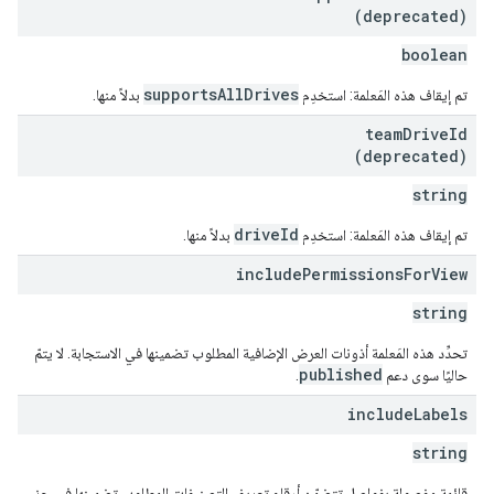
(deprecated)
boolean
supportsAllDrives
تم إيقاف هذه المَعلمة: استخدِم
بدلاً منها.
team
Drive
Id
(deprecated)
string
driveId
تم إيقاف هذه المَعلمة: استخدِم
بدلاً منها.
include
Permissions
For
View
string
تحدِّد هذه المَعلمة أذونات العرض الإضافية المطلوب تضمينها في الاستجابة. لا يتمّ
published
حاليًا سوى دعم
.
include
Labels
string
قائمة مفصولة بفواصل تتضمّن أرقام تعريف التصنيفات المطلوب تضمينها في جزء