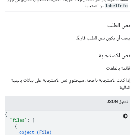
labelInfo
من الاستجابة
نص الطلب
يجب أن يكون نص الطلب فارغًا.
نص الاستجابة
قائمة بالملفات
إذا كانت الاستجابة ناجحة، سيحتوي نص الاستجابة على بيانات بالبنية
التالية:
تمثيل JSON
{
"files"
: 
[
{
object (
File
)