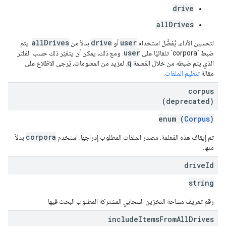
drive
allDrives
allDrives
drive
user
لتحسين الأداء، يُفضَّل استخدام
أو
بدلاً من
. يتم
user
ضبط `corpora` تلقائيًا على
. ومع ذلك، يمكن أن يتغيّر ذلك حسب الفلتر
q
الذي يتم ضبطه من خلال المَعلمة
. لمزيد من المعلومات، يُرجى الاطّلاع على
مقالة
تنظيم الملفات
.
corpus
(deprecated)
enum (
Corpus
)
corpora
تم إيقاف هذه المَعلمة: مصدر الملفات المطلوب إدراجها. استخدِم
بدلاً
منها.
drive
Id
string
رقم تعريف مساحة التخزين السحابي المشتركة المطلوب البحث فيها
include
Items
From
All
Drives