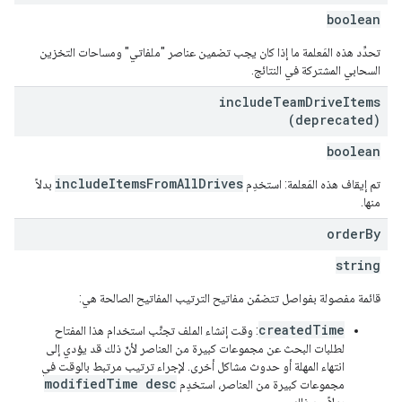
boolean
تحدِّد هذه المَعلمة ما إذا كان يجب تضمين عناصر "ملفاتي" ومساحات التخزين
السحابي المشتركة في النتائج.
include
Team
Drive
Items
(deprecated)
boolean
includeItemsFromAllDrives
تم إيقاف هذه المَعلمة: استخدِم
بدلاً
منها.
order
By
string
قائمة مفصولة بفواصل تتضمّن مفاتيح الترتيب المفاتيح الصالحة هي:
createdTime
: وقت إنشاء الملف تجنَّب استخدام هذا المفتاح
لطلبات البحث عن مجموعات كبيرة من العناصر لأنّ ذلك قد يؤدي إلى
انتهاء المهلة أو حدوث مشاكل أخرى. لإجراء ترتيب مرتبط بالوقت في
modifiedTime desc
مجموعات كبيرة من العناصر، استخدِم