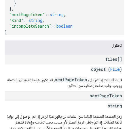
}
]
,
"nextPageToken"
: 
string
,
"kind"
: 
string
,
"incompleteSearch"
: 
boolean
}
الحقول
files[]
object (
File
)
nextPageToken
قائمة الملفات إذا تم ملء
، قد تكون هذه القائمة غير مكتملة
ويجب جلب صفحة إضافية من النتائج.
next
Page
Token
string
رمز الصفحة للصفحة التالية من الملفات لن يظهر هذا الرمز إذا تم الوصول إلى نهاية
قائمة الملفات. إذا تم رفض الرمز المميّز لأي سبب، يجب تجاهله وإعادة تشغيل
عملية تقسيم النتائج على صفحات بدءًا من الصفحة الأولى من النتائج. يكون رمز