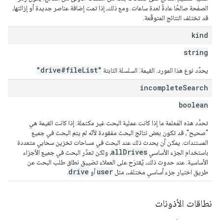
الصفحة صالحًا عادةً لعدة ساعات. ومع ذلك، إذا تمت إضافة عناصر جديدة أو إزالتها،
قد تختلف النتائج المتوقّعة.
kind
string
"drive#fileList"
يحدِّد نوع هذا المورد. القيمة: السلسلة الثابتة
incomplete
Search
boolean
تحدِّد هذه المَعلمة ما إذا كانت عملية البحث غير مكتملة. إذا كانت القيمة هي
"صحيح"، قد تكون بعض نتائج البحث مفقودة لأنّه لم يتم البحث في جميع
المستندات. يمكن أن يحدث ذلك عند البحث في مساحات تخزين سحابي متعددة
allDrives
باستخدام الجزء الأساسي
، ولكن تعذّر البحث في جميع الأجزاء
الأساسية. عند حدوث ذلك، يُقترَح على العملاء تضييق نطاق طلب البحث عن
drive
user
طريق اختيار جزء أساسي مختلف، مثل
أو
.
نطاقات الأذونات