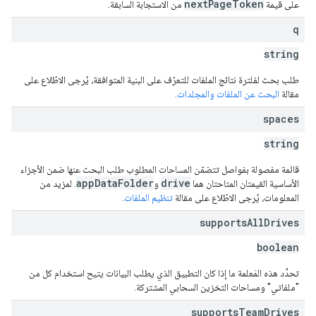
nextPageToken
على قيمة
من الاستجابة السابقة.
q
string
طلب بحث لفلترة نتائج الملفات للتعرّف على البنية المتوافقة، يُرجى الاطّلاع على
مقالة
البحث عن الملفات والمجلدات
.
spaces
string
قائمة مفصولة بفواصل تتضمّن المساحات المطلوب طلب البحث عنها ضمن الأجزاء
appDataFolder
drive
الأساسية القيمتان المتاحتان هما
و
. لمزيد من
المعلومات، يُرجى الاطّلاع على مقالة
تنظيم الملفات
.
supports
All
Drives
boolean
تحدِّد هذه المَعلمة ما إذا كان التطبيق الذي يطلب البيانات يتيح استخدام كل من
"ملفاتي" ومساحات التخزين السحابي المشتركة.
supports
Team
Drives