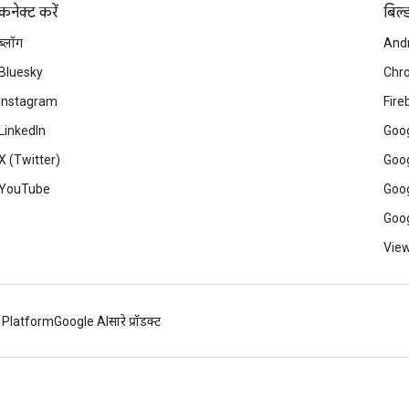
कनेक्ट करें
बिल्
ब्लॉग
And
Bluesky
Chr
Instagram
Fire
LinkedIn
Goog
X (Twitter)
Goog
YouTube
Goog
Goog
View
 Platform
Google AI
सारे प्रॉडक्ट