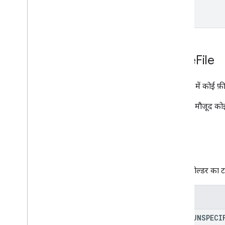
type
Drive
File
इस टाइप में कोई फ़ील
Drive में मौजूद को
टाइप
Drive फ़ोल्डर का ट
Enums
TYPE
_
UNSPECI