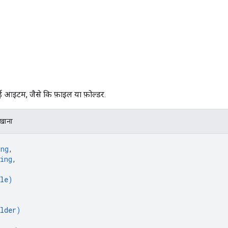
ई आइटम, जैसे कि फ़ाइल या फ़ोल्डर.
िखाना
ing
,
ing
,
le
)
lder
)