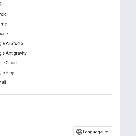
ड
roid
ome
base
le AI Studio
le Antigravity
le Cloud
le Play
 all