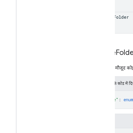
खास जानकारी
कक्षाएं
Enums
drive
Folder
इंटरफ़ेस
प्रकार उपनाम
Drive
Fold
Drive में मौजूद कोई
JSON के काेड में द
{
"type"
: 
enu
}
फ़ील्ड