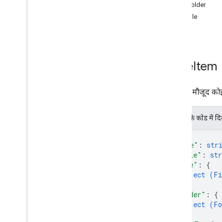
क्षेत्र के हिसाब से डेटा की कैटगरी
DriveFolder
शेयर की गई ड्राइव और 'मेरी ड्राइव' में अंतर
DriveFile
इस्तेमाल करने की सीमा
टाइप
Drive Activity API
v2
Drive
Item
संसाधन की खास जानकारी
REST के संसाधन
Drive में मौजूद को
गतिविधि
खास जानकारी
JSON के काेड में द
खास जानकारी
{
ड्राइव में की गई गतिविधि
"name"
: 
str
कार्रवाई
"title"
: 
str
क्रिया विवरण
"file"
: 
{
कलाकार
object (
Fi
}
,
एडमिन
"folder"
: 
{
ऐसा उपयोगकर्ता जिसकी पहचान छिपी
object (
Fo
हुई है
}
,
ऐप्लिकेशन रेफ़रंस