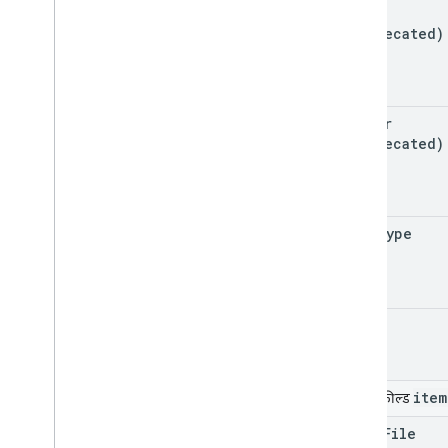
file
सेटिंग में बदलाव
(deprecated)
सिस्टम इवेंट
टारगेट
टारगेट रेफ़रंस
Time
Range
folder
(deprecated)
उपयोगकर्ता
रोके गए आइटम
क्वेरी
क्लाइंट लाइब्रेरी
mime
Type
क्लाइंट लाइब्रेरी डाउनलोड
Drive Labels API
v2
owner
वर्शन 2बीटा
क्लाइंट लाइब्रेरी
इस्तेमाल करने की सीमा
item
यूनियन फ़ील्ड
Google Picker API
drive
File