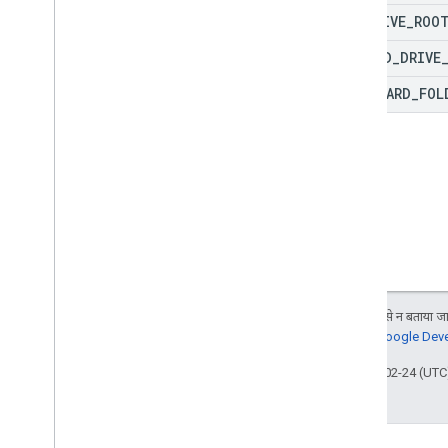
MY
_
DRIVE
_
ROO
SHARED
_
DRIVE
STANDARD
_
FOL
जब तक कुछ अलग से न बताया जाए
जानकारी के लिए,
Google Devel
आखिरी बार 2026-02-24 (UTC)