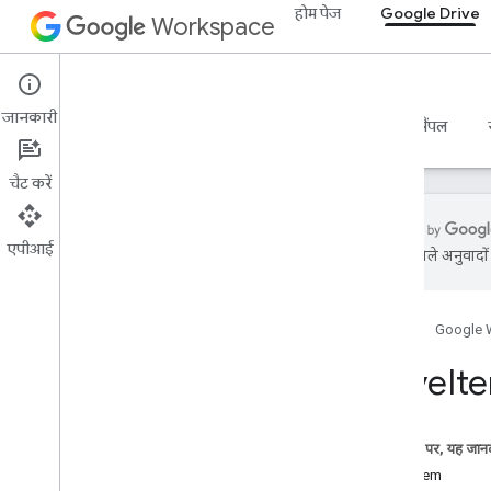
होम पेज
Google Drive
Workspace
Google Drive
जानकारी
खास जानकारी
गाइड
रेफ़रंस
एमसीपी सर्वर
सैंपल
चैट करें
एपीआई
एआई से मिले अनुवादों म
डिस्क API
v3
होम पेज
Google 
v2
क्लाइंट लाइब्रेरी
Drive
It
खोज क्वेरी में इस्तेमाल हुए शब्द और ऑपरेटर
MIME टाइप काम करते हैं
MIME प्रकार निर्यात करें
इस पेज पर, यह जानक
भूमिकाएं और अनुमतियां
DriveItem