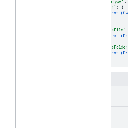
"mimeType"
:
Apply
Label
Change
"owner"
: 
{
टिप्पणी करें
object (
Ow
बनाएं
}
,
डेटा लीक से रोकना
"driveFile"
मिटाएं
object (
Dr
डोमेन
}
,
Drive
"driveFolder
Driveआइटम
object (
Dr
}
Drive
Item
Reference
}
ड्राइव रेफ़रंस
बदलाव करें
फ़ील्ड
फ़ाइल टिप्पणी
ग्रुप
name
किसी दूसरे के नाम पर काम करना
एक जगह से दूसरी जगह ले जाना
मालिक
title
अनुमति बदलना
नाम बदलें
वापस लाएं