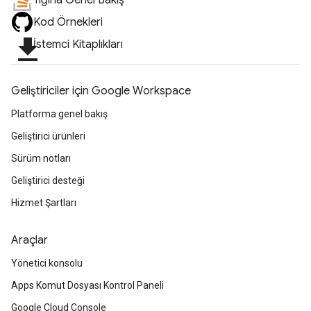
Yığına Genel Bakış
Kod Örnekleri
file_download
İstemci Kitaplıkları
Geliştiriciler için Google Workspace
Platforma genel bakış
Geliştirici ürünleri
Sürüm notları
Geliştirici desteği
Hizmet Şartları
Araçlar
Yönetici konsolu
Apps Komut Dosyası Kontrol Paneli
Google Cloud Console