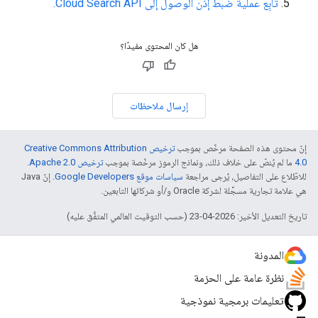
تابِع عملية ضبط إذن الوصول إلى Cloud Search API.
هل كان المحتوى مفيدًا؟
إرسال ملاحظات
إنّ محتوى هذه الصفحة مرخّص بموجب
ترخيص Creative Commons Attribution
4.0‏
ما لم يُنصّ على خلاف ذلك، ونماذج الرموز مرخّصة بموجب
ترخيص Apache 2.0‏
.
للاطّلاع على التفاصيل، يُرجى مراجعة
سياسات موقع Google Developers‏
. إنّ Java
هي علامة تجارية مسجَّلة لشركة Oracle و/أو شركائها التابعين.
تاريخ التعديل الأخير: 2026-04-23 (حسب التوقيت العالمي المتفَّق عليه)
المدونة
نظرة عامة على الحزمة
تعليمات برمجية نموذجية