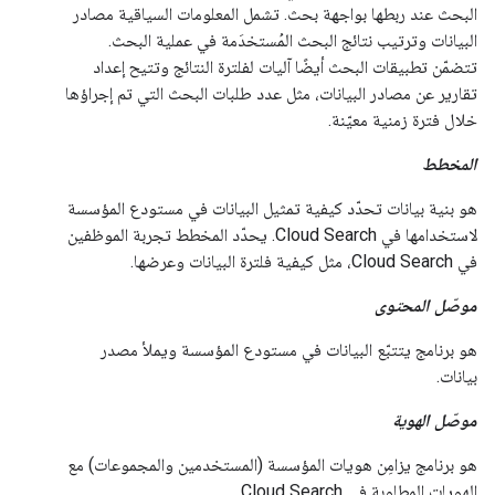
البحث عند ربطها بواجهة بحث. تشمل المعلومات السياقية مصادر
البيانات وترتيب نتائج البحث المُستخدَمة في عملية البحث.
تتضمّن تطبيقات البحث أيضًا آليات لفلترة النتائج وتتيح إعداد
تقارير عن مصادر البيانات، مثل عدد طلبات البحث التي تم إجراؤها
خلال فترة زمنية معيّنة.
المخطط
هو بنية بيانات تحدّد كيفية تمثيل البيانات في مستودع المؤسسة
لاستخدامها في Cloud Search. يحدّد المخطط تجربة الموظفين
في Cloud Search، مثل كيفية فلترة البيانات وعرضها.
موصّل المحتوى
هو برنامج يتتبّع البيانات في مستودع المؤسسة ويملأ مصدر
بيانات.
موصّل الهوية
هو برنامج يزامِن هويات المؤسسة (المستخدمين والمجموعات) مع
الهويات المطلوبة في Cloud Search.