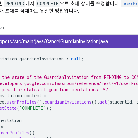
면
PENDING
에서
COMPLETE
으로 초대 상태를 수정합니다.
userP
. 초대를 삭제하는 유일한 방법입니다.
on
pets/src/main/java/CancelGuardianInvitation.java
itation
guardianInvitation
=
null
;
 the state of the GuardianInvitation from PENDING to CO
evelopers.google.com/classroom/reference/rest/v1/userPr
 possible states of guardian invitations. */
nvitation
content
=
ce
.
userProfiles
().
guardianInvitations
().
get
(
studentId
,
etState
(
"COMPLETE"
);
nvitation
=
ce
userProfiles
()