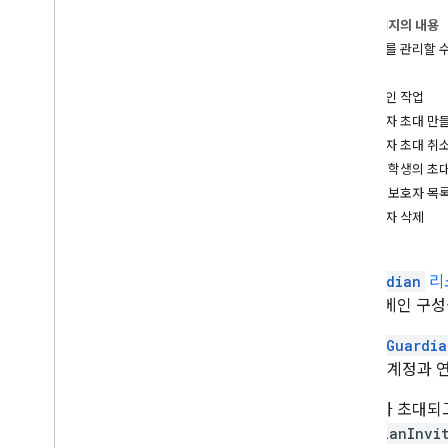
권장사항
이 페이지의 내용
보호자를 관리할 수
통합 경로
범위
클래스룸 부가기능
대표적인 작업
수업 활동
보호자 초대 만
클래스룸 공유 버튼
보호자 초대 취
학생 정보 시스템용 One
Roster
특정 학생의 초대
활성 보호자 목
Classroom API
보호자 삭제
과정
과정 수료
학습 목표
A
Guardian
리
성적
스룸 도메인 구성
명단 및 보호자
교사와 학생 생성 및 관리하기
초대는
Guardia
과정 초대 만들기 및 관리하기
Google 계정
보호자 만들기 및 관리하기
사용자가 초대되
학생 그룹 만들기 및 관리하기
GuardianInvi
상태 변경