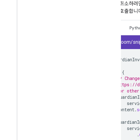
초대를 취소하려
서드를 호출합니다
자바
Pyth
classroom/snip
GuardianInv
try
{
/* Change
  https://d
  for other
GuardianI
servi
content
.
s
guardianI
servi
.