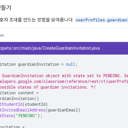
만들기
호자 초대를 만드는 방법을 보여줍니다.
userProfiles.guardian
on
pets/src/main/java/CreateGuardianInvitation.java
itation
guardianInvitation
=
null
;
 GuardianInvitation object with state set to PENDING. S
elopers.google.com/classroom/reference/rest/v1/userProf
ossible states of guardian invitations. */
itation
content
=
rdianInvitation
()
tStudentId
(
studentId
)
tInvitedEmailAddress
(
guardianEmail
)
tState
(
"PENDING"
);
nvitation
=