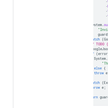
.
.
.
.
System
.
ou
"Invi
guard
}
catch
(
Go
// TODO (
GoogleJso
if
(
error
System
.
"Th
}
else
{
throw
e
}
}
catch
(
Ex
throw
e
;
}
return
guar