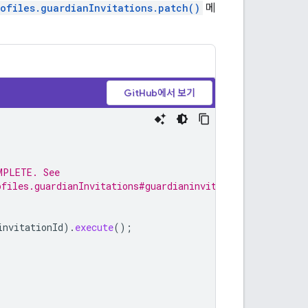
rofiles.guardianInvitations.patch()
메
GitHub에서 보기
MPLETE. See
ofiles.guardianInvitations#guardianinvitationstate
invitationId
).
execute
();