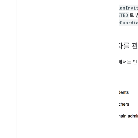
문제 해결
GuardianInvi
COMPLETED
로 
DeleteGuardi
보호자를 관
다음 표에서는 인