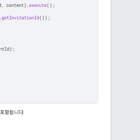
d
,
content
).
execute
();
.
getInvitationId
());
ntId
);
 포함됩니다.