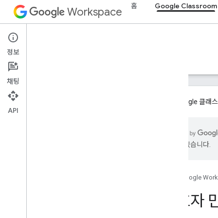
홈
Google Classroom
Workspace
Google Classroom
정보
개요
가이드
참조
지원
채팅
이제 Google 클
API
개요
통합 경로
있을 수 있습니다.
Google 파트너 되기
로드맵 및 미리보기 기능
홈
Google Wor
시작하기
보호자 
주요 개념
온보딩