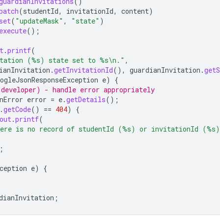
guardianInvitations
()
patch
(
studentId
,
invitationId
,
content
)
set
(
"updateMask"
,
"state"
)
execute
();
t
.
printf
(
tation (%s) state set to %s\n."
,
ianInvitation
.
getInvitationId
(),
guardianInvitation
.
getS
ogleJsonResponseException
e
)
{
developer) - handle error appropriately
nError
error
=
e
.
getDetails
();
.
getCode
()
==
404
)
{
out
.
printf
(
ere is no record of studentId (%s) or invitationId (%s
;
ception
e
)
{
dianInvitation
;