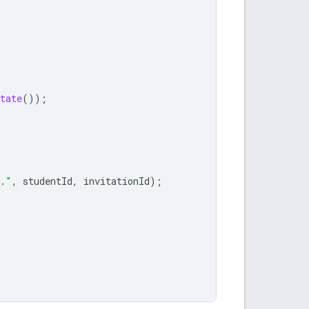
tate
());
)."
,
studentId
,
invitationId
);