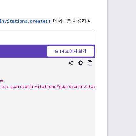
Invitations.create()
메서드를 사용하여
GitHub에서 보기
ee
iles.guardianInvitations#guardianinvitationstate