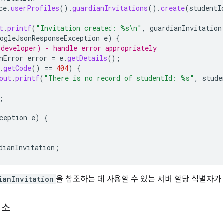
ce
.
userProfiles
().
guardianInvitations
().
create
(
studentI
t
.
printf
(
"Invitation created: %s\n"
,
guardianInvitation
ogleJsonResponseException
e
)
{
developer) - handle error appropriately
nError
error
=
e
.
getDetails
();
.
getCode
()
==
404
)
{
out
.
printf
(
"There is no record of studentId: %s"
,
stude
;
ception
e
)
{
dianInvitation
;
ianInvitation
을 참조하는 데 사용할 수 있는 서버 할당 식별자가
취소