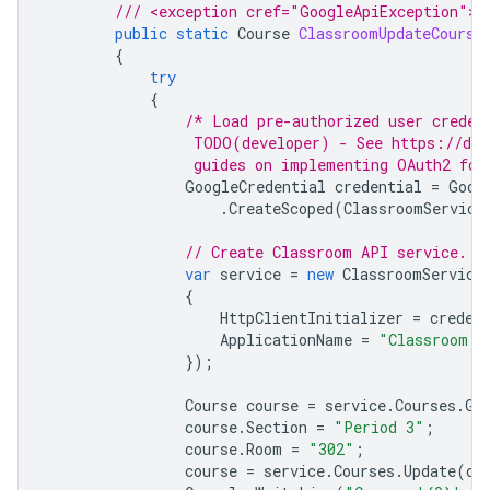
/// <exception cref="GoogleApiException"><
public
static
Course
ClassroomUpdateCourse
{
try
{
/* Load pre-authorized user creden
                 TODO(developer) - See https://dev
                 guides on implementing OAuth2 for
GoogleCredential
credential
=
Goog
.
CreateScoped
(
ClassroomService
// Create Classroom API service.
var
service
=
new
ClassroomService
{
HttpClientInitializer
=
creden
ApplicationName
=
"Classroom A
});
Course
course
=
service
.
Courses
.
Ge
course
.
Section
=
"Period 3"
;
course
.
Room
=
"302"
;
course
=
service
.
Courses
.
Update
(
co