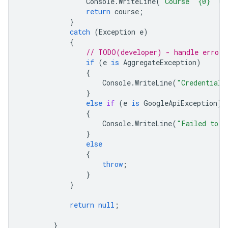
Console
.
WriteLine
(
"Course '{0}' up
return
course
;
}
catch
(
Exception
e
)
{
// TODO(developer) - handle error 
if
(
e
is
AggregateException
)
{
Console
.
WriteLine
(
"Credential 
}
else
if
(
e
is
GoogleApiException
)
{
Console
.
WriteLine
(
"Failed to u
}
else
{
throw
;
}
}
return
null
;
}