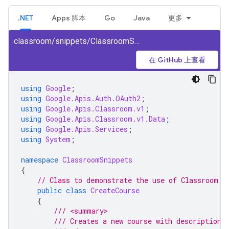
.NET
Apps 脚本
Go
Java
更多
classroom/snippets/ClassroomSnippets/CreateCourse.cs
在 GitHub 上查看
using
Google
;
using
Google.Apis.Auth.OAuth2
;
using
Google.Apis.Classroom.v1
;
using
Google.Apis.Classroom.v1.Data
;
using
Google.Apis.Services
;
using
System
;
namespace
ClassroomSnippets
{
// Class to demonstrate the use of Classroom C
public
class
CreateCourse
{
/// <summary>
/// Creates a new course with description.