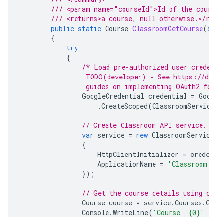
/// <param name="courseId">Id of the cours
/// <returns>a course, null otherwise.</re
public
static
Course
ClassroomGetCourse
(
st
{
try
{
/* Load pre-authorized user creden
                 TODO(developer) - See https://dev
                 guides on implementing OAuth2 for
GoogleCredential
credential
=
Goog
.
CreateScoped
(
ClassroomService
// Create Classroom API service.
var
service
=
new
ClassroomService
{
HttpClientInitializer
=
creden
ApplicationName
=
"Classroom S
});
// Get the course details using co
Course
course
=
service
.
Courses
.
Ge
Console
.
WriteLine
(
"Course '{0}' fo