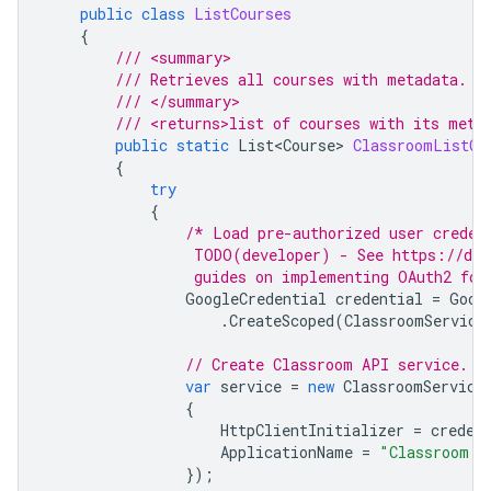
public
class
ListCourses
{
/// <summary>
/// Retrieves all courses with metadata.
/// </summary>
/// <returns>list of courses with its meta
public
static
List<Course>
ClassroomListCo
{
try
{
/* Load pre-authorized user creden
                 TODO(developer) - See https://dev
                 guides on implementing OAuth2 for
GoogleCredential
credential
=
Goog
.
CreateScoped
(
ClassroomService
// Create Classroom API service.
var
service
=
new
ClassroomService
{
HttpClientInitializer
=
creden
ApplicationName
=
"Classroom S
});