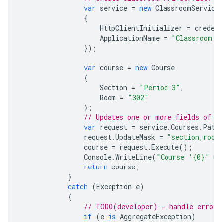
var
service
=
new
ClassroomService
{
HttpClientInitializer
=
creden
ApplicationName
=
"Classroom A
});
var
course
=
new
Course
{
Section
=
"Period 3"
,
Room
=
"302"
};
// Updates one or more fields of c
var
request
=
service
.
Courses
.
Patc
request
.
UpdateMask
=
"section,room
course
=
request
.
Execute
();
Console
.
WriteLine
(
"Course '{0}' up
return
course
;
}
catch
(
Exception
e
)
{
// TODO(developer) - handle error 
if
(
e
is
AggregateException
)