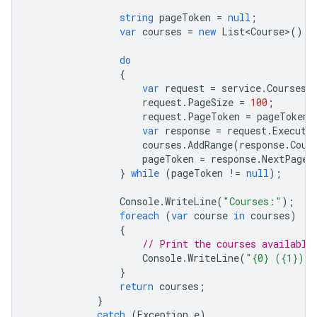
string
pageToken
=
null
;
var
courses
=
new
List<Course>
();
do
{
var
request
=
service
.
Courses
.
request
.
PageSize
=
100
;
request
.
PageToken
=
pageToken
;
var
response
=
request
.
Execute
courses
.
AddRange
(
response
.
Cour
pageToken
=
response
.
NextPageT
}
while
(
pageToken
!=
null
);
Console
.
WriteLine
(
"Courses:"
);
foreach
(
var
course
in
courses
)
{
// Print the courses available
Console
.
WriteLine
(
"{0} ({1})"
,
}
return
courses
;
}
catch
(
Exception
e
)