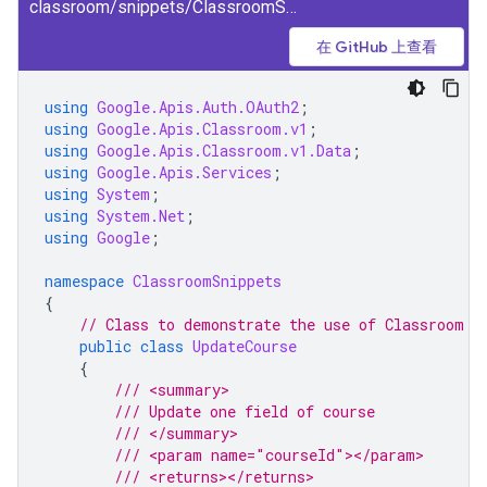
classroom/snippets/ClassroomSnippets/UpdateCourse.cs
在 GitHub 上查看
using
Google.Apis.Auth.OAuth2
;
using
Google.Apis.Classroom.v1
;
using
Google.Apis.Classroom.v1.Data
;
using
Google.Apis.Services
;
using
System
;
using
System.Net
;
using
Google
;
namespace
ClassroomSnippets
{
// Class to demonstrate the use of Classroom U
public
class
UpdateCourse
{
/// <summary>
/// Update one field of course 
/// </summary>
/// <param name="courseId"></param>
/// <returns></returns>