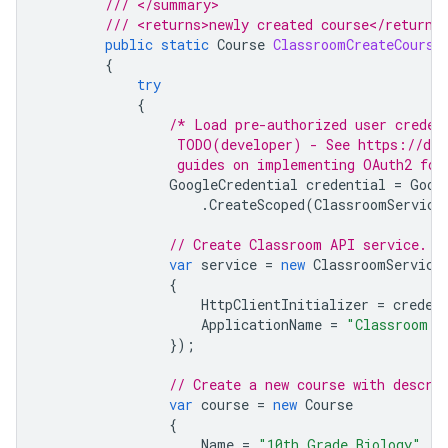
/// </summary>
/// <returns>newly created course</returns
public
static
Course
ClassroomCreateCourse
{
try
{
/* Load pre-authorized user creden
                 TODO(developer) - See https://dev
                 guides on implementing OAuth2 for
GoogleCredential
credential
=
Goog
.
CreateScoped
(
ClassroomService
// Create Classroom API service.
var
service
=
new
ClassroomService
{
HttpClientInitializer
=
creden
ApplicationName
=
"Classroom A
});
// Create a new course with descri
var
course
=
new
Course
{
Name
=
"10th Grade Biology"
,