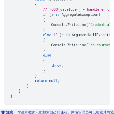
{
// TODO(developer) - handle error 
if
(
e
is
AggregateException
)
{
Console
.
WriteLine
(
"Credential 
}
else
if
(
e
is
ArgumentNullExceptio
{
Console
.
WriteLine
(
"No courses 
}
else
{
throw
;
}
}
return
null
;
}
}
}
注意
：
学生和教师只能检索自己的课程。网域管理员可以检索其网域