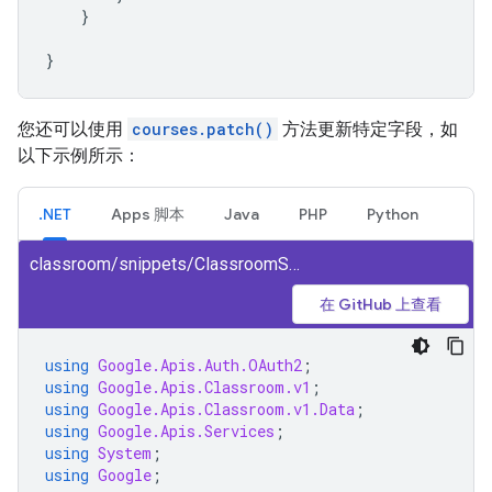
}
}
您还可以使用
courses.patch()
方法更新特定字段，如
以下示例所示：
.NET
Apps 脚本
Java
PHP
Python
classroom/snippets/ClassroomSnippets/PatchCourse.cs
在 GitHub 上查看
using
Google.Apis.Auth.OAuth2
;
using
Google.Apis.Classroom.v1
;
using
Google.Apis.Classroom.v1.Data
;
using
Google.Apis.Services
;
using
System
;
using
Google
;