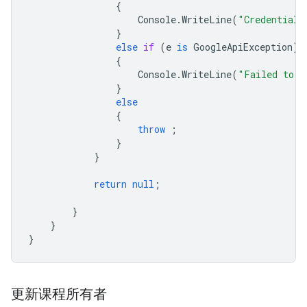
{
Console
.
WriteLine
(
"Credential 
}
else
if
(
e
is
GoogleApiException
)
{
Console
.
WriteLine
(
"Failed to u
}
else
{
throw
;
}
}
return
null
;
}
}
}
更新课程所有者