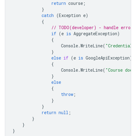
return
course
;
}
catch
(
Exception
e
)
{
// TODO(developer) - handle error 
if
(
e
is
AggregateException
)
{
Console
.
WriteLine
(
"Credential 
}
else
if
(
e
is
GoogleApiException
)
{
Console
.
WriteLine
(
"Course does
}
else
{
throw
;
}
}
return
null
;
}
}
}