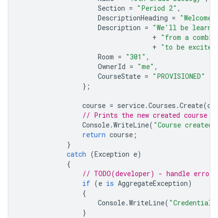
Section
=
"Period 2"
,
DescriptionHeading
=
"Welcome 
Description
=
"We'll be learni
+
"from a combin
+
"to be excited
Room
=
"301"
,
OwnerId
=
"me"
,
CourseState
=
"PROVISIONED"
};
course
=
service
.
Courses
.
Create
(
co
// Prints the new created course I
Console
.
WriteLine
(
"Course created:
return
course
;
}
catch
(
Exception
e
)
{
// TODO(developer) - handle error 
if
(
e
is
AggregateException
)
{
Console
.
WriteLine
(
"Credential 
}