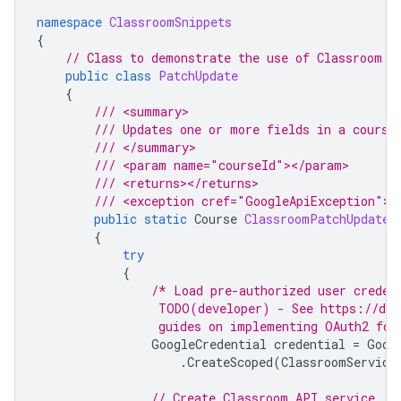
namespace
ClassroomSnippets
{
// Class to demonstrate the use of Classroom P
public
class
PatchUpdate
{
/// <summary>
/// Updates one or more fields in a course
/// </summary>
/// <param name="courseId"></param>
/// <returns></returns>
/// <exception cref="GoogleApiException"><
public
static
Course
ClassroomPatchUpdate
(
{
try
{
/* Load pre-authorized user creden
                 TODO(developer) - See https://dev
                 guides on implementing OAuth2 for
GoogleCredential
credential
=
Goog
.
CreateScoped
(
ClassroomService
// Create Classroom API service.