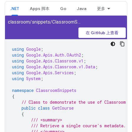
.NET
Apps 脚本
Go
Java
更多
classroom/snippets/ClassroomSnippets/GetCourse.cs
在 GitHub 上查看
using
Google
;
using
Google.Apis.Auth.OAuth2
;
using
Google.Apis.Classroom.v1
;
using
Google.Apis.Classroom.v1.Data
;
using
Google.Apis.Services
;
using
System
;
namespace
ClassroomSnippets
{
// Class to demonstrate the use of Classroom G
public
class
GetCourse
{
/// <summary>
/// Retrieve a single course's metadata.
/// </summary>