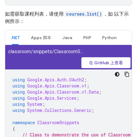
如需获取课程列表，请使用
courses.list()
，如 以下示
例所示：
.NET
Apps 脚本
Java
PHP
Python
classroom/snippets/ClassroomSnippets/ListCourses.cs
在 GitHub 上查看
using
Google.Apis.Auth.OAuth2
;
using
Google.Apis.Classroom.v1
;
using
Google.Apis.Classroom.v1.Data
;
using
Google.Apis.Services
;
using
System
;
using
System.Collections.Generic
;
namespace
ClassroomSnippets
{
// Class to demonstrate the use of Classroom L