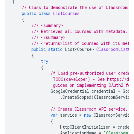
{
// Class to demonstrate the use of Classroom L
public
class
ListCourses
{
/// <summary>
/// Retrieves all courses with metadata.
/// </summary>
/// <returns>list of courses with its meta
public
static
List<Course>
ClassroomListCo
{
try
{
/* Load pre-authorized user creden
                 TODO(developer) - See https://dev
                 guides on implementing OAuth2 for
GoogleCredential
credential
=
Goog
.
CreateScoped
(
ClassroomService
// Create Classroom API service.
var
service
=
new
ClassroomService
{
HttpClientInitializer
=
creden
ApplicationName
=
"Classroom S