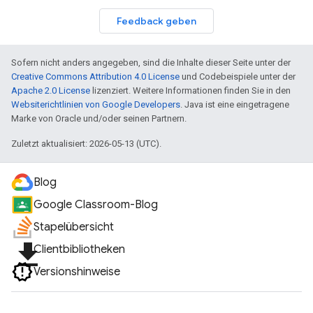
Feedback geben
Sofern nicht anders angegeben, sind die Inhalte dieser Seite unter der
Creative Commons Attribution 4.0 License
und Codebeispiele unter der
Apache 2.0 License
lizenziert. Weitere Informationen finden Sie in den
Websiterichtlinien von Google Developers
. Java ist eine eingetragene
Marke von Oracle und/oder seinen Partnern.
Zuletzt aktualisiert: 2026-05-13 (UTC).
Blog
Google Classroom-Blog
Stapelübersicht
file_download
Clientbibliotheken
Versionshinweise