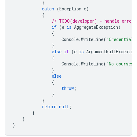
}
catch
(
Exception
e
)
{
// TODO(developer) - handle error 
if
(
e
is
AggregateException
)
{
Console
.
WriteLine
(
"Credential 
}
else
if
(
e
is
ArgumentNullExceptio
{
Console
.
WriteLine
(
"No courses 
}
else
{
throw
;
}
}
return
null
;
}
}
}