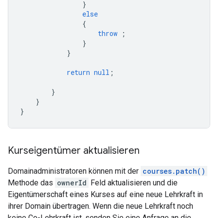
}
else
{
throw
;
}
}
return
null
;
}
}
}
Kurseigentümer aktualisieren
Domainadministratoren können mit der
courses.patch()
Methode das
ownerId
Feld aktualisieren und die
Eigentümerschaft eines Kurses auf eine neue Lehrkraft in
ihrer Domain übertragen. Wenn die neue Lehrkraft noch
keine Co-Lehrkraft ist, senden Sie eine Anfrage an die