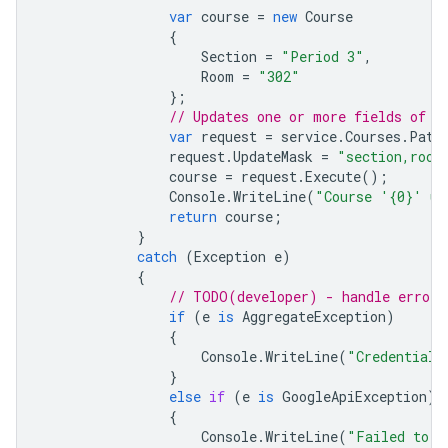
var
course
=
new
Course
{
Section
=
"Period 3"
,
Room
=
"302"
};
// Updates one or more fields of c
var
request
=
service
.
Courses
.
Patc
request
.
UpdateMask
=
"section,room
course
=
request
.
Execute
();
Console
.
WriteLine
(
"Course '{0}' up
return
course
;
}
catch
(
Exception
e
)
{
// TODO(developer) - handle error 
if
(
e
is
AggregateException
)
{
Console
.
WriteLine
(
"Credential 
}
else
if
(
e
is
GoogleApiException
)
{
Console
.
WriteLine
(
"Failed to u