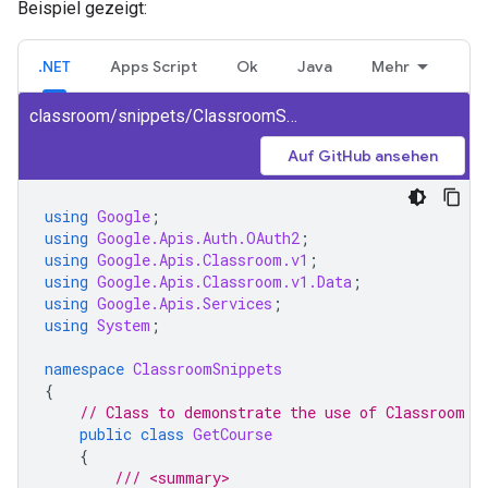
Beispiel gezeigt:
.NET
Apps Script
Ok
Java
Mehr
classroom/snippets/ClassroomSnippets/GetCourse.cs
Auf GitHub ansehen
using
Google
;
using
Google.Apis.Auth.OAuth2
;
using
Google.Apis.Classroom.v1
;
using
Google.Apis.Classroom.v1.Data
;
using
Google.Apis.Services
;
using
System
;
namespace
ClassroomSnippets
{
// Class to demonstrate the use of Classroom G
public
class
GetCourse
{
/// <summary>