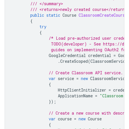
/// </summary>
/// <returns>newly created course</returns
public
static
Course
ClassroomCreateCourse
{
try
{
/* Load pre-authorized user creden
                 TODO(developer) - See https://dev
                 guides on implementing OAuth2 for
GoogleCredential
credential
=
Goog
.
CreateScoped
(
ClassroomService
// Create Classroom API service.
var
service
=
new
ClassroomService
{
HttpClientInitializer
=
creden
ApplicationName
=
"Classroom A
});
// Create a new course with descri
var
course
=
new
Course
{