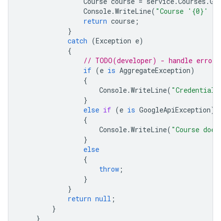
Course
course
=
service
.
Courses
.
Ge
Console
.
WriteLine
(
"Course '{0}' fo
return
course
;
}
catch
(
Exception
e
)
{
// TODO(developer) - handle error 
if
(
e
is
AggregateException
)
{
Console
.
WriteLine
(
"Credential 
}
else
if
(
e
is
GoogleApiException
)
{
Console
.
WriteLine
(
"Course does
}
else
{
throw
;
}
}
return
null
;
}
}