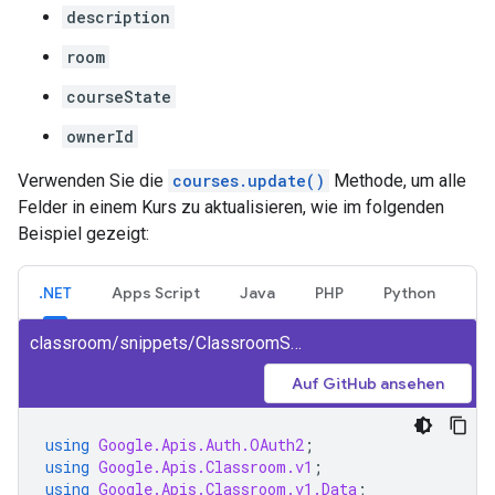
description
room
courseState
ownerId
Verwenden Sie die
courses.update()
Methode, um alle
Felder in einem Kurs zu aktualisieren, wie im folgenden
Beispiel gezeigt:
.NET
Apps Script
Java
PHP
Python
classroom/snippets/ClassroomSnippets/UpdateCourse.cs
Auf GitHub ansehen
using
Google.Apis.Auth.OAuth2
;
using
Google.Apis.Classroom.v1
;
using
Google.Apis.Classroom.v1.Data
;