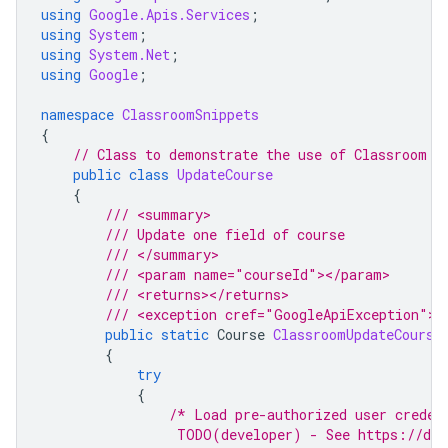
using
Google.Apis.Services
;
using
System
;
using
System.Net
;
using
Google
;
namespace
ClassroomSnippets
{
// Class to demonstrate the use of Classroom U
public
class
UpdateCourse
{
/// <summary>
/// Update one field of course 
/// </summary>
/// <param name="courseId"></param>
/// <returns></returns>
/// <exception cref="GoogleApiException"><
public
static
Course
ClassroomUpdateCourse
{
try
{
/* Load pre-authorized user creden
                 TODO(developer) - See https://dev