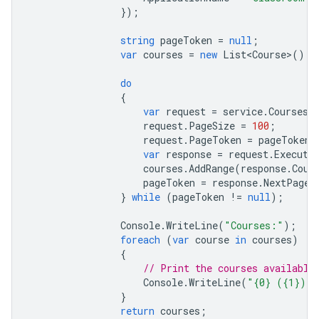
});
string
pageToken
=
null
;
var
courses
=
new
List<Course>
();
do
{
var
request
=
service
.
Courses
.
request
.
PageSize
=
100
;
request
.
PageToken
=
pageToken
;
var
response
=
request
.
Execute
courses
.
AddRange
(
response
.
Cour
pageToken
=
response
.
NextPageT
}
while
(
pageToken
!=
null
);
Console
.
WriteLine
(
"Courses:"
);
foreach
(
var
course
in
courses
)
{
// Print the courses available
Console
.
WriteLine
(
"{0} ({1})"
,
}
return
courses
;