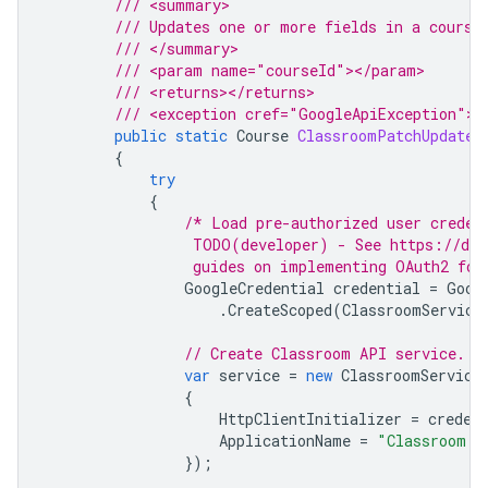
/// <summary>
/// Updates one or more fields in a course
/// </summary>
/// <param name="courseId"></param>
/// <returns></returns>
/// <exception cref="GoogleApiException"><
public
static
Course
ClassroomPatchUpdate
(
{
try
{
/* Load pre-authorized user creden
                 TODO(developer) - See https://dev
                 guides on implementing OAuth2 for
GoogleCredential
credential
=
Goog
.
CreateScoped
(
ClassroomService
// Create Classroom API service.
var
service
=
new
ClassroomService
{
HttpClientInitializer
=
creden
ApplicationName
=
"Classroom A
});