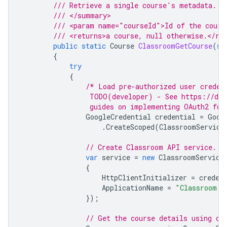
/// Retrieve a single course's metadata.
/// </summary>
/// <param name="courseId">Id of the cours
/// <returns>a course, null otherwise.</re
public
static
Course
ClassroomGetCourse
(
st
{
try
{
/* Load pre-authorized user creden
                 TODO(developer) - See https://dev
                 guides on implementing OAuth2 for
GoogleCredential
credential
=
Goog
.
CreateScoped
(
ClassroomService
// Create Classroom API service.
var
service
=
new
ClassroomService
{
HttpClientInitializer
=
creden
ApplicationName
=
"Classroom S
});
// Get the course details using co