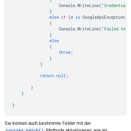
Console
.
WriteLine
(
"Credential 
}
else
if
(
e
is
GoogleApiException
)
{
Console
.
WriteLine
(
"Failed to u
}
else
{
throw
;
}
}
return
null
;
}
}
}
Sie können auch bestimmte Felder mit der
courses.patch()
Methode aktualisieren, wie im