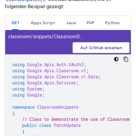
folgenden Beispiel gezeigt:
.NET
Apps Script
Java
PHP
Python
classroom/snippets/ClassroomSnippets/PatchCourse.cs
Auf GitHub ansehen
using
Google.Apis.Auth.OAuth2
;
using
Google.Apis.Classroom.v1
;
using
Google.Apis.Classroom.v1.Data
;
using
Google.Apis.Services
;
using
System
;
using
Google
;
namespace
ClassroomSnippets
{
// Class to demonstrate the use of Classroom P
public
class
PatchUpdate
{