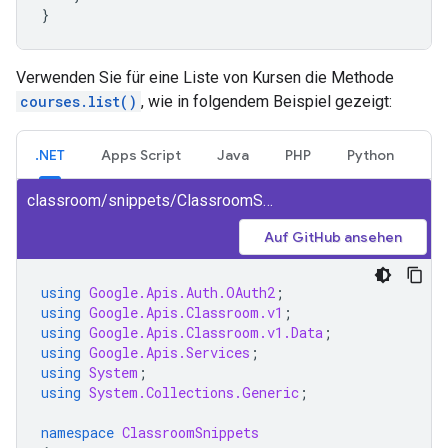
}
Verwenden Sie für eine Liste von Kursen die Methode
courses.list()
, wie in folgendem Beispiel gezeigt:
.NET
Apps Script
Java
PHP
Python
classroom/snippets/ClassroomSnippets/ListCourses.cs
Auf GitHub ansehen
using
Google.Apis.Auth.OAuth2
;
using
Google.Apis.Classroom.v1
;
using
Google.Apis.Classroom.v1.Data
;
using
Google.Apis.Services
;
using
System
;
using
System.Collections.Generic
;
namespace
ClassroomSnippets