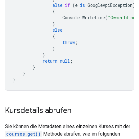
else
if
(
e
is
GoogleApiException
)
{
Console
.
WriteLine
(
"OwnerId not
}
else
{
throw
;
}
}
return
null
;
}
}
}
Kursdetails abrufen
Sie können die Metadaten eines einzelnen Kurses mit der
courses.get()
Methode abrufen, wie im folgenden