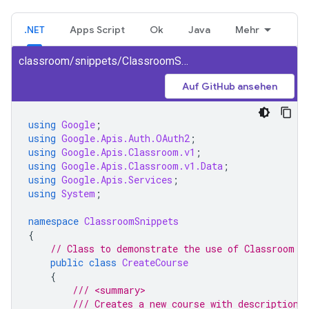
.NET
Apps Script
Ok
Java
Mehr
classroom/snippets/ClassroomSnippets/CreateCourse.cs
Auf GitHub ansehen
using
Google
;
using
Google.Apis.Auth.OAuth2
;
using
Google.Apis.Classroom.v1
;
using
Google.Apis.Classroom.v1.Data
;
using
Google.Apis.Services
;
using
System
;
namespace
ClassroomSnippets
{
// Class to demonstrate the use of Classroom C
public
class
CreateCourse
{
/// <summary>
/// Creates a new course with description.