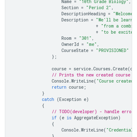
Name
=
"10th Grade Biology"
,
Section
=
"Period 2"
,
DescriptionHeading
=
"Welcome 
Description
=
"We'll be learni
+
"from a combin
+
"to be excited
Room
=
"301"
,
OwnerId
=
"me"
,
CourseState
=
"PROVISIONED"
};
course
=
service
.
Courses
.
Create
(
co
// Prints the new created course I
Console
.
WriteLine
(
"Course created:
return
course
;
}
catch
(
Exception
e
)
{
// TODO(developer) - handle error 
if
(
e
is
AggregateException
)
{
Console
.
WriteLine
(
"Credential 
}