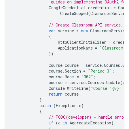
                 guides on implementing OAuth2 for
GoogleCredential
credential
=
Goog
.
CreateScoped
(
ClassroomService
// Create Classroom API service.
var
service
=
new
ClassroomService
{
HttpClientInitializer
=
creden
ApplicationName
=
"Classroom A
});
Course
course
=
service
.
Courses
.
Ge
course
.
Section
=
"Period 3"
;
course
.
Room
=
"302"
;
course
=
service
.
Courses
.
Update
(
co
Console
.
WriteLine
(
"Course '{0}' up
return
course
;
}
catch
(
Exception
e
)
{
// TODO(developer) - handle error 
if
(
e
is
AggregateException
)
{