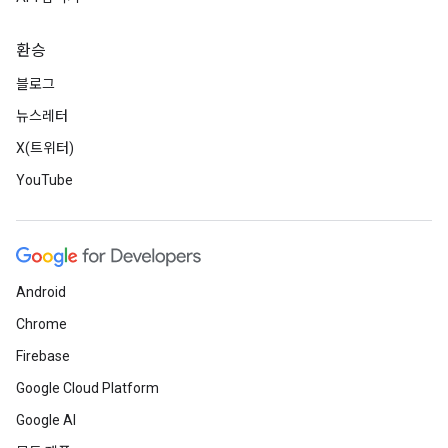
환승
블로그
뉴스레터
X(트위터)
YouTube
Android
Chrome
Firebase
Google Cloud Platform
Google AI