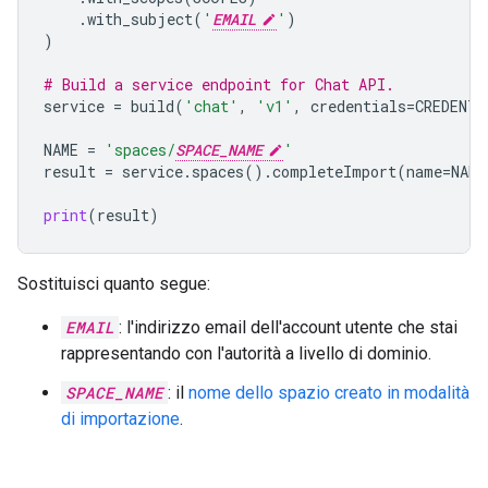
.
with_subject
(
'
EMAIL
'
)
)
# Build a service endpoint for Chat API.
service
=
build
(
'chat'
,
'v1'
,
credentials
=
CREDENTI
NAME
=
'spaces/
SPACE_NAME
'
result
=
service
.
spaces
()
.
completeImport
(
name
=
NAME
print
(
result
)
Sostituisci quanto segue:
EMAIL
: l'indirizzo email dell'account utente che stai
rappresentando con l'autorità a livello di dominio.
SPACE_NAME
: il
nome dello spazio creato in modalità
di importazione
.