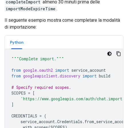
completeImport
almeno 30 minuti prima delle
importModeExpireTime
.
Il seguente esempio mostra come completare la modalità
di importazione:
Python
"""Complete import."""
from
google.oauth2
import
service_account
from
googleapiclient.discovery
import
build
# Specify required scopes.
SCOPES
=
[
'https://www.googleapis.com/auth/chat.import'
,
]
CREDENTIALS
=
(
service_account
.
Credentials
.
from_service_accou
.
with_scopes
(
SCOPES
)