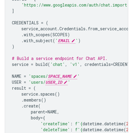
'https://www.googleapis.com/auth/chat.import'
,
]
CREDENTIALS
=
(
service_account
.
Credentials
.
from_service_accou
.
with_scopes
(
SCOPES
)
.
with_subject
(
'
EMAIL
'
)
)
# Build a service endpoint for Chat API.
service
=
build
(
'chat'
,
'v1'
,
credentials
=
CREDENTI
NAME
=
'spaces/
SPACE_NAME
'
USER
=
'users/
USER_ID
'
result
=
(
service
.
spaces
()
.
members
()
.
create
(
parent
=
NAME
,
body
=
{
'createTime'
:
f
'
{
datetime
.
datetime
(
20
'deleteTime'
:
f
'
{
datetime
.
datetime
(
20