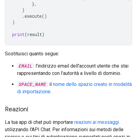
},
)
.
execute
()
)
print
(
result
)
Sostituisci quanto segue:
EMAIL
: l'indirizzo email dell'account utente che stai
rappresentando con l'autorità a livello di dominio.
SPACE_NAME
: il
nome dello spazio creato in modalità
di importazione
.
Reazioni
La tua app di chat può importare
reazioni ai messaggi
utilizzando l'API Chat. Per informazioni sui metodi delle
risorse e sui tipi di autenticazione supportati negli spazi in