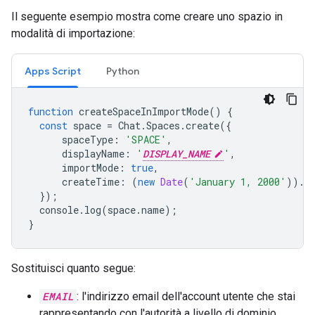
Il seguente esempio mostra come creare uno spazio in
modalità di importazione:
Apps Script
Python
function
createSpaceInImportMode
()
{
const
space
=
Chat
.
Spaces
.
create
({
spaceType
:
'SPACE'
,
displayName
:
'
DISPLAY_NAME
'
,
importMode
:
true
,
createTime
:
(
new
Date
(
'January 1, 2000'
)).
t
});
console
.
log
(
space
.
name
);
}
Sostituisci quanto segue:
EMAIL
: l'indirizzo email dell'account utente che stai
rappresentando con l'autorità a livello di dominio.