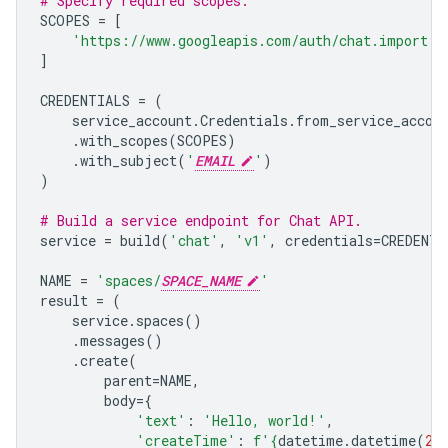
# Specify required scopes.
SCOPES
=
[
'https://www.googleapis.com/auth/chat.import'
,
]
CREDENTIALS
=
(
service_account
.
Credentials
.
from_service_accou
.
with_scopes
(
SCOPES
)
.
with_subject
(
'
EMAIL
'
)
)
# Build a service endpoint for Chat API.
service
=
build
(
'chat'
,
'v1'
,
credentials
=
CREDENTI
NAME
=
'spaces/
SPACE_NAME
'
result
=
(
service
.
spaces
()
.
messages
()
.
create
(
parent
=
NAME
,
body
=
{
'text'
:
'Hello, world!'
,
'createTime'
:
f
'
{
datetime
.
datetime
(
20