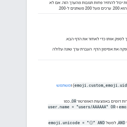
 יכול להחזיר פחות תגובות מהערך הזה. אם לא
 לספק אותו כדי לאחזר את הדף הבא.
קה את אסימון הדף. העברת ערך שונה עלולה
emoji.custom_emoji.uid
) ו
משתמש
OR
דות דומים באמצעות האופרטור
, כמו
user.name = "users/AAAAAA" OR
emo
ו-
emoji.unicode = "🙂" AND
AND
, למשל