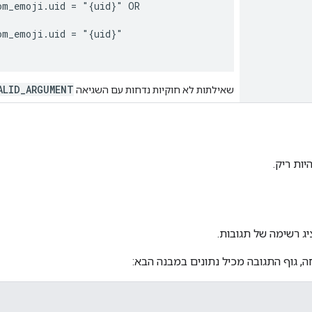
m_emoji.uid = "{uid}" OR

m_emoji.uid = "{uid}"

ALID_ARGUMENT
שאילתות לא חוקיות נדחות עם השגיאה
יות ריק.
ג רשימה של תגובות.
, גוף התגובה מכיל נתונים במבנה הבא: