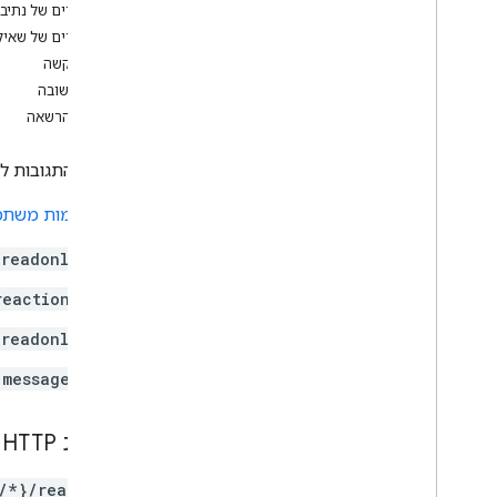
פרמטרים של נתיב
מרחבים משותפים
פרמטרים של שאיל
spaces
.
message
Pins
גוף הבקשה
רווח
.
messages
גוף התשובה
space
.
messages
.
attachments
היקפי הרשאה
רווח
.
reactions
.
messages
סקירה כללית
רשימת התגובות לה
create
delete
נדרש
אימות משת
list
spaces
.
space
Events
.readonly
users
.
availability
reactions
users
.
sections
users
.
sections
.
items
.readonly
users
.
spaces
.messages
users
.
spaces
.
space
Notification
Setting
users
.
spaces
.
threads
בקשת HTTP
סוגים
/*}/reactions