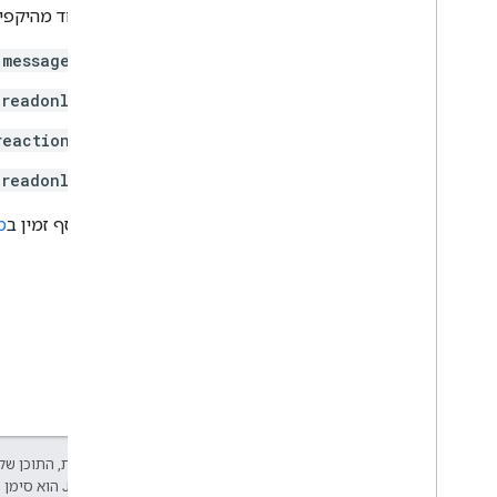
נדרש אחד מהיקפי הה
.messages
.readonly
reactions
.readonly
מידע נוסף זמין ב
מ
אלא אם צוין אחרת, התוכן של 
Developers‏
.‏ Java הוא סימן מסחרי רשום של חברת Oracle ו/או של השותפים העצמאיים שלה.