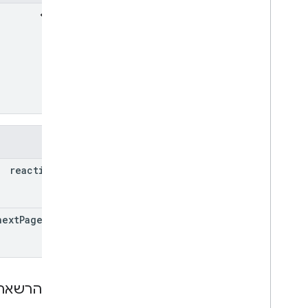
שדות
reactions[]
next
Page
Token
היקפי הרשאה