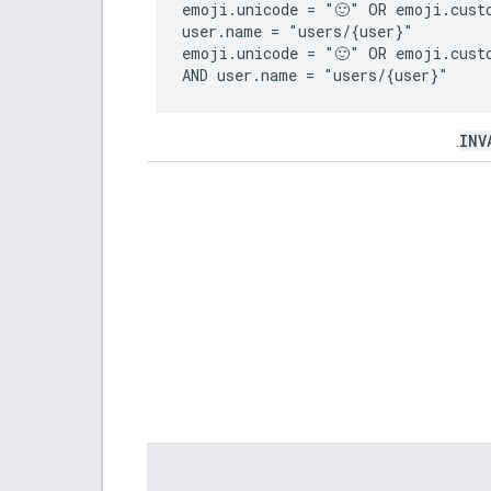
emoji.unicode = "🙂" OR emoji.custo
user.name = "users/{user}"

emoji.unicode = "🙂" OR emoji.custo
INV
.