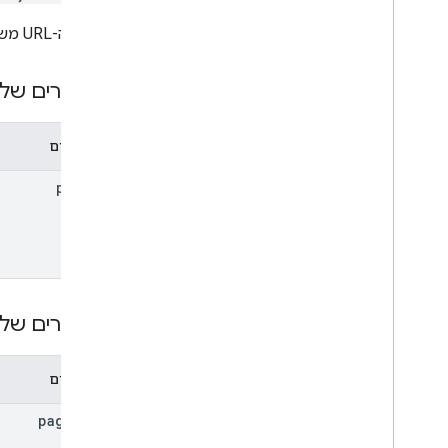
App
Command
Type
Chat
App
Log
Entry
כתובת ה-URL משתמשת בתחביר של
סוג תיבת דו-שיח
Drive
Data
Ref
פרמטרים של 
אמוג'י
אירוע
פרמטרים
Event
Type
אפליקציית Host
parent
Section
Item
משתמש
מגבלות ומכסות
פרמטרים של 
פרמטרים
page
Size