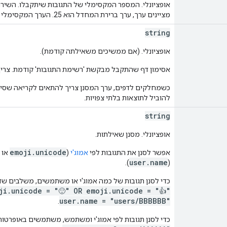
אופציונלי. המספר המקסימלי של התגובות שיתקבלו. השירות
מציינים ערך, ערך ברירת המחדל הוא 25. הערך המקסימלי הוא 200. ערכים מעל 200 משתנים ל-200.
string
אופציונלי. (אם ממשיכים משאילתה קודמת).
אסימון דף שהתקבל מבקשת 'רשימת התגובות' קודמת. צריך
כשמחלקים לדפים, ערך המסנן צריך להתאים לקריאה שסיפ
להוביל לתוצאות בלתי צפויות.
string
אופציונלי. מסנן שאילתות.
emoji.unicode
אפשר לסנן את התגובות לפי
אמוג'י
(
או
user.name
).
(
כדי לסנן תגובות של כמה אמוג'י או משתמשים, משלבים ש
ji.unicode = "🙂" OR emoji.unicode = "👍"
user.name = "users/BBBBBB"
.
כדי לסנן תגובות לפי אמוג'י ומשתמש, משתמשים באופרטור