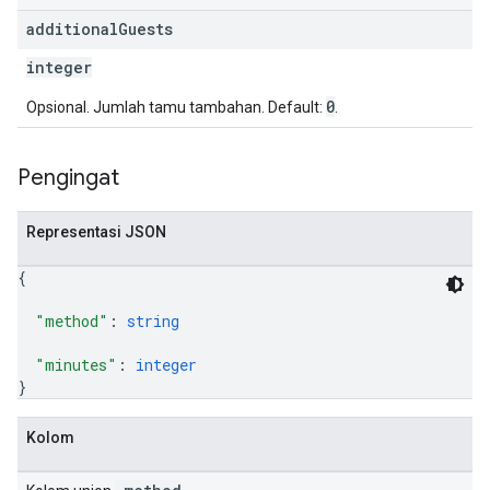
additional
Guests
integer
0
Opsional. Jumlah tamu tambahan. Default:
.
Pengingat
Representasi JSON
{
"method"
: 
string
"minutes"
: 
integer
}
Kolom