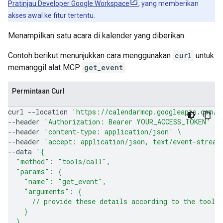
Pratinjau Developer Google Workspace
, yang memberikan
akses awal ke fitur tertentu.
Menampilkan satu acara di kalender yang diberikan.
Contoh berikut menunjukkan cara menggunakan
curl
untuk
memanggil alat MCP
get_event
.
Permintaan Curl
curl
--location
'https://calendarmcp.googleapis.com/m
--header
'Authorization: Bearer YOUR_ACCESS_TOKEN'
\
--header
'content-type: application/json'
\
--header
'accept: application/json, text/event-stream
--data
'{
  "method": "tools/call",
  "params": {
    "name": "get_event",
    "arguments": {
      // provide these details according to the tool 
    }
  },