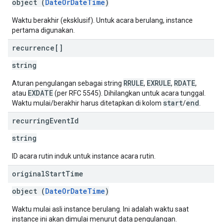
object (
DateOrDateTime
)
Waktu berakhir (eksklusif). Untuk acara berulang, instance
pertama digunakan.
recurrence[]
string
RRULE
EXRULE
RDATE
Aturan pengulangan sebagai string
,
,
,
EXDATE
atau
(per RFC 5545). Dihilangkan untuk acara tunggal.
start
end
Waktu mulai/berakhir harus ditetapkan di kolom
/
.
recurring
Event
Id
string
ID acara rutin induk untuk instance acara rutin.
original
Start
Time
object (
DateOrDateTime
)
Waktu mulai asli instance berulang. Ini adalah waktu saat
instance ini akan dimulai menurut data pengulangan.