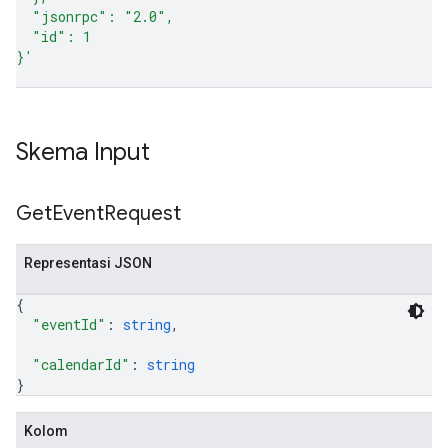
  "jsonrpc": "2.0",
  "id": 1
}'
Skema Input
Get
Event
Request
Representasi JSON
{
"eventId"
: 
string
,
"calendarId"
: 
string
}
Kolom