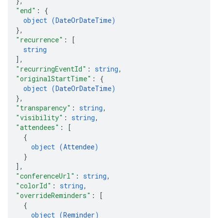
}
,
"end"
: 
{
object (
DateOrDateTime
)
}
,
"recurrence"
: 
[
string
]
,
"recurringEventId"
: 
string
,
"originalStartTime"
: 
{
object (
DateOrDateTime
)
}
,
"transparency"
: 
string
,
"visibility"
: 
string
,
"attendees"
: 
[
{
object (
Attendee
)
}
]
,
"conferenceUrl"
: 
string
,
"colorId"
: 
string
,
"overrideReminders"
: 
[
{
object (
Reminder
)