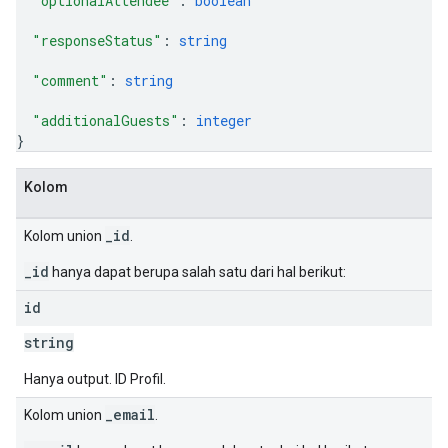
"optionalAttendee"
: 
boolean
"responseStatus"
: 
string
"comment"
: 
string
"additionalGuests"
: 
integer
}
Kolom
_id
Kolom union
.
_id
hanya dapat berupa salah satu dari hal berikut:
id
string
Hanya output. ID Profil.
_email
Kolom union
.