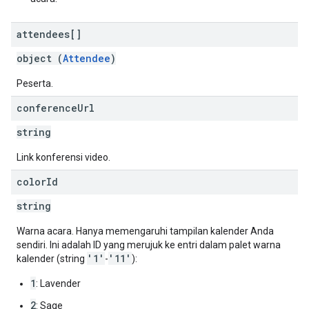
attendees[]
object (
Attendee
)
Peserta.
conference
Url
string
Link konferensi video.
color
Id
string
Warna acara. Hanya memengaruhi tampilan kalender Anda
sendiri. Ini adalah ID yang merujuk ke entri dalam palet warna
'1'
'11'
kalender (string
-
):
1
: Lavender
2
: Sage