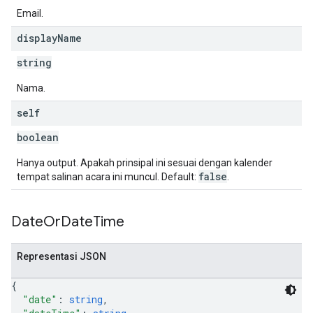
Email.
display
Name
string
Nama.
self
boolean
Hanya output. Apakah prinsipal ini sesuai dengan kalender
false
tempat salinan acara ini muncul. Default:
.
Date
Or
Date
Time
Representasi JSON
{
"date"
: 
string
,