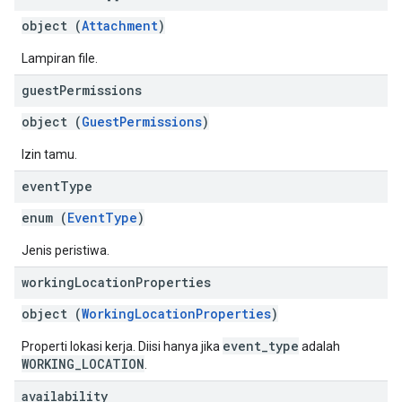
object (
Attachment
)
Lampiran file.
guest
Permissions
object (
GuestPermissions
)
Izin tamu.
event
Type
enum (
EventType
)
Jenis peristiwa.
working
Location
Properties
object (
WorkingLocationProperties
)
event_type
Properti lokasi kerja. Diisi hanya jika
adalah
WORKING_LOCATION
.
availability