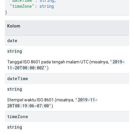
"dateTime"
: 
string
,
"timeZone"
: 
string
}
Kolom
date
string
'2019-
Tanggal ISO 8601 pada tengah malam UTC (misalnya,
11-20T00:00:00Z'
).
date
Time
string
'2019-11-
Stempel waktu ISO 8601 (misalnya,
20T08:19:06-07:00'
).
time
Zone
string