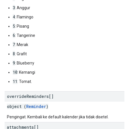
3
: Anggur
4
: Flamingo
5
: Pisang
6
: Tangerine
7
: Merak
8
: Grafit
9
: Blueberry
10
: Kemangi
11
: Tomat.
override
Reminders[]
object (
Reminder
)
Pengingat. Kembali ke default kalender jika tidak disetel.
attachments[]