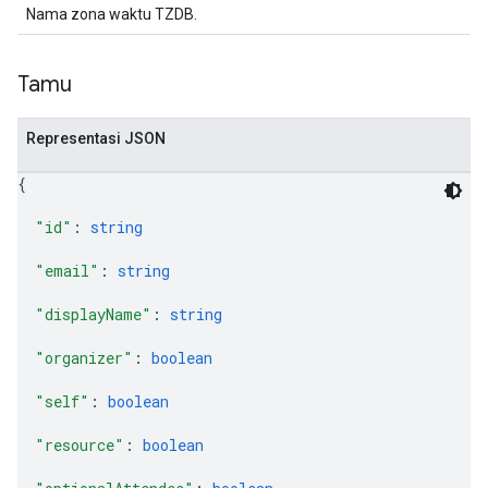
Nama zona waktu TZDB.
Tamu
Representasi JSON
{
"id"
: 
string
"email"
: 
string
"displayName"
: 
string
"organizer"
: 
boolean
"self"
: 
boolean
"resource"
: 
boolean