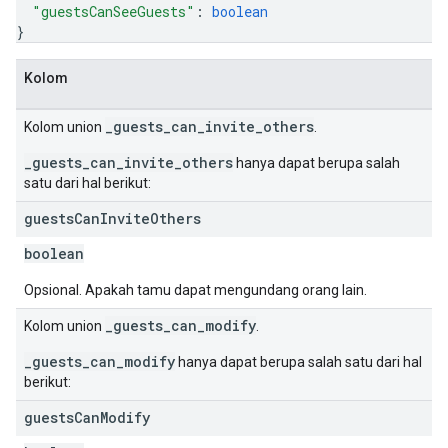
"guestsCanSeeGuests"
: 
boolean
}
Kolom
_guests_can_invite_others
Kolom union
.
_guests_can_invite_others
hanya dapat berupa salah
satu dari hal berikut:
guests
Can
Invite
Others
boolean
Opsional. Apakah tamu dapat mengundang orang lain.
_guests_can_modify
Kolom union
.
_guests_can_modify
hanya dapat berupa salah satu dari hal
berikut:
guests
Can
Modify