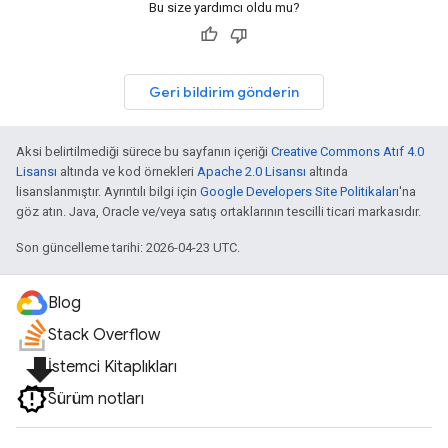
Bu size yardımcı oldu mu?
Geri bildirim gönderin
Aksi belirtilmediği sürece bu sayfanın içeriği
Creative Commons Atıf 4.0
Lisansı
altında ve kod örnekleri
Apache 2.0 Lisansı
altında
lisanslanmıştır. Ayrıntılı bilgi için
Google Developers Site Politikaları
'na
göz atın. Java, Oracle ve/veya satış ortaklarının tescilli ticari markasıdır.
Son güncelleme tarihi: 2026-04-23 UTC.
Blog
Stack Overflow
file_download
İstemci Kitaplıkları
Sürüm notları