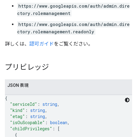
https://www.googleapis.com/auth/admin.dire
ctory.rolemanagement
https://www.googleapis.com/auth/admin.dire
ctory.rolemanagement.readonly
詳しくは、
認可ガイド
をご覧ください。
プリビレッジ
JSON 表現
{
"serviceId"
: 
string
,
"kind"
: 
string
,
"etag"
: 
string
,
"isOuScopable"
: 
boolean
,
"childPrivileges"
: 
[
{