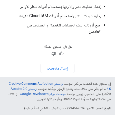
إنشاء عمليات نشر وإدارتها باستخدام أدوات سطر الأوامر
إدارة أذونات النشر باستخدام أذونات Cloud IAM دقيقة
منح أذونات النشر لحسابات الخدمة أو المستخدمين
العاديين
هل كان المحتوى مفيدًا؟
إرسال ملاحظات
إنّ محتوى هذه الصفحة مرخّص بموجب
ترخيص Creative Commons Attribution
4.0‏
ما لم يُنصّ على خلاف ذلك، ونماذج الرموز مرخّصة بموجب
ترخيص Apache 2.0‏
.
للاطّلاع على التفاصيل، يُرجى مراجعة
سياسات موقع Google Developers‏
. إنّ Java
هي علامة تجارية مسجَّلة لشركة Oracle و/أو شركائها التابعين.
تاريخ التعديل الأخير: 2026-04-23 (حسب التوقيت العالمي المتفَّق عليه)