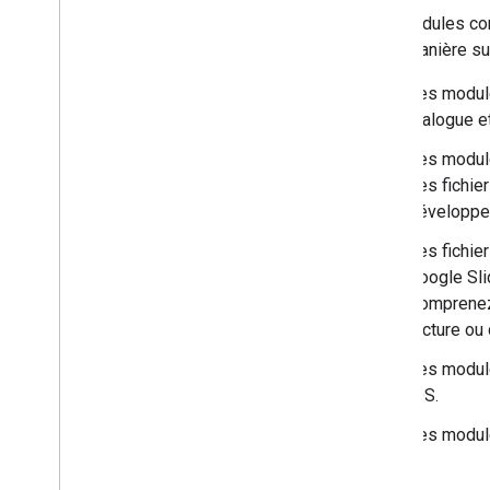
Les modules co
de la manière su
Les modul
dialogue e
Les module
des fichi
développe
Les fichie
Google Sl
Comprenez 
lecture ou 
Les module
iOS.
Les module