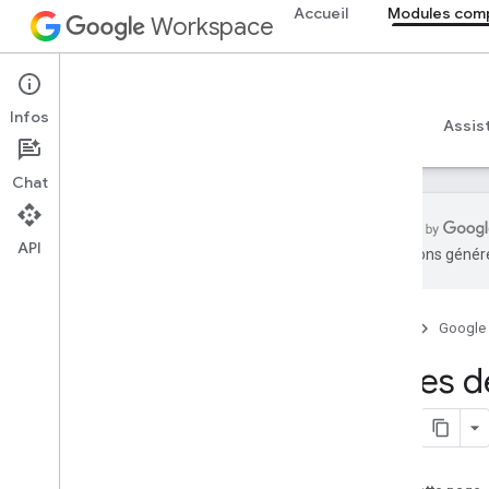
Accueil
Modules com
Workspace
Add-ons
Infos
Aperçu
Guides
Référence
Exemples
Assis
Chat
API
traductions généré
Présentation des modules
complémentaires
Types de modules complémentaires
Accueil
Google
Installer et autoriser des modules
Types d
complémentaires
Ouvrir et utiliser des modules
complémentaires
Premiers pas