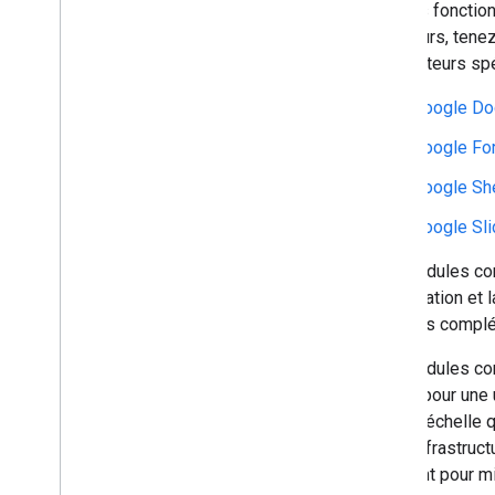
propres fonctio
d'éditeurs, tene
des éditeurs spé
Google Do
Google Fo
Google Sh
Google Sl
Les modules comp
modification et 
modules complém
Les modules com
Forms pour une u
grande échelle q
votre infrastru
différent pour m