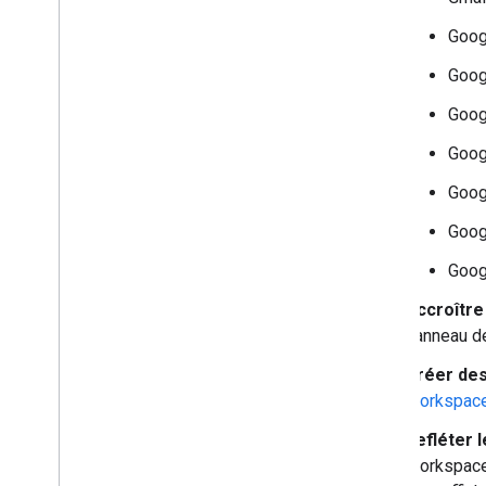
Étendre Google Meet
Goog
Étendre Google Workspace Studio
Goog
Associer votre module complémentaire
à des services tiers
Goog
Tester et déboguer
Goog
Journaux d'erreurs de requête
Bonnes pratiques
Goog
Restrictions
Goog
Glossaire
Goog
Mettre à niveau les anciens modules
complémentaires
Accroître
panneau de
Créer des
Développer des modules
Workspace 
complémentaires de l'éditeur
Aperçu
Refléter 
Guides de démarrage rapide
Workspace 
Cycle de vie des autorisations