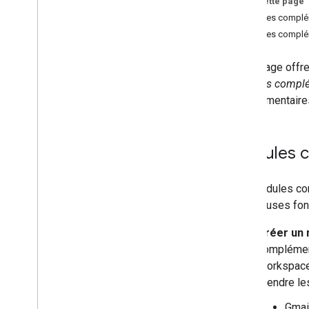
Sur cette page
Développer sur Google Workspace
Modules complé
Configurer le consentement OAuth
Modules complém
Développer des modules
complémentaires
Cette page offr
Google Workspace
modules complé
Aperçu
complémentaires 
Guides de démarrage rapide
Fichiers manifestes
Champs d'application
Modules c
Créer à l'aide de points de terminaison
HTTP
Créer des fiches
Les modules com
Étendre les fonctionnalités de Gmail
nombreuses fonct
Développer Google Agenda
Créer un 
Étendre les fonctionnalités de
Google Drive
complément
Étendre les fonctionnalités des éditeurs
Workspace
Google
étendre le
Étendre les fonctionnalités de Google
Chat
Gmai