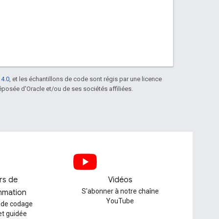
 4.0
, et les échantillons de code sont régis par une licence
posée d'Oracle et/ou de ses sociétés affiliées.
ers de
Vidéos
S'abonner à notre chaîne
mmation
YouTube
 de codage
et guidée