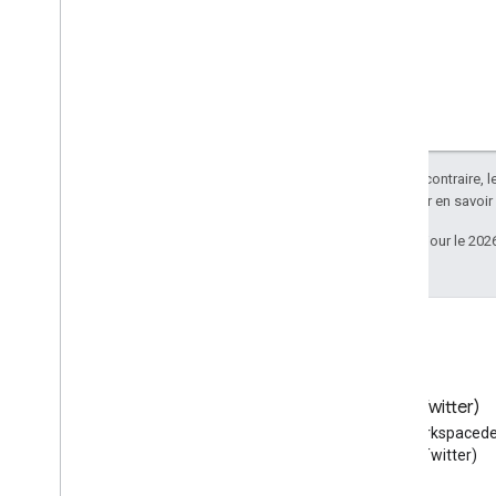
Sauf indication contraire, 
Apache 2.0
. Pour en savoir
Dernière mise à jour le 202
Blog
X (Twitter)
Lire le blog des développeurs
Suivez @workspacede
Google Workspace
X (Twitter)