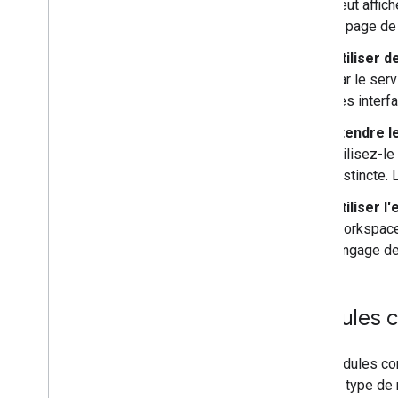
peut affic
Fichier manifeste
la page de
Champs d'application
Utiliser 
Créer des interfaces HTML
par le ser
Développer Google Sheets
ces interf
Étendre les fonctionnalités de
Google Docs
Étendre l
Développer Google Slides
utilisez-l
Développer Google Forms
distincte. 
Tester votre module complémentaire
Utiliser 
Bonnes pratiques
Workspace 
Restrictions
langage de
Publier un module complémentaire
Aperçu
Modules c
Mettre à jour un module
complémentaire publié
Les modules com
Chaque type de 