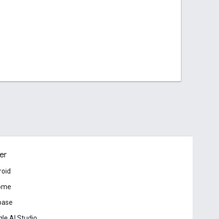
er
roid
ome
base
le AI Studio