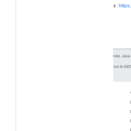
Versions :
https
Tous droits réservés. Java
Dernière mise à jour le 202
Échanger
Google Developer Program
Google Developer Groups
Google Developer Experts
Accelerators