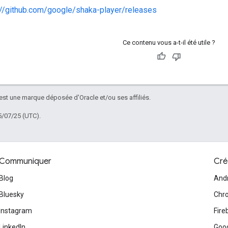
://github.com/google/shaka-player/releases
Ce contenu vous a-t-il été utile ?
 est une marque déposée d'Oracle et/ou ses affiliés.
5/07/25 (UTC).
Communiquer
Cré
Blog
And
Bluesky
Chr
Instagram
Fire
LinkedIn
Goog