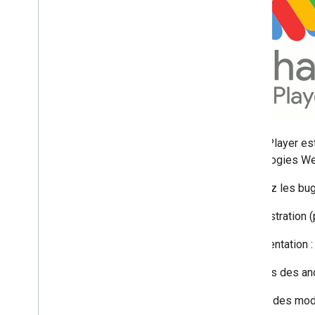
Shaka Player est
technologies Web
Signalez les bug
Démonstration (p
Documentation 
Archives des an
Journal des modi