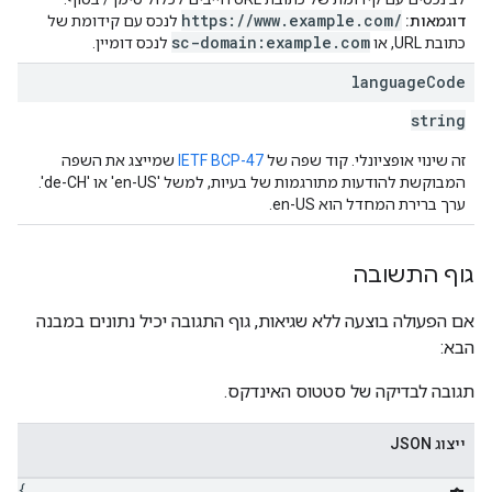
https://www.example.com/
דוגמאות:
לנכס עם קידומת של
sc-domain:example.com
כתובת URL, או
לנכס דומיין.
language
Code
string
זה שינוי אופציונלי. קוד שפה של
IETF BCP-47
שמייצג את השפה
המבוקשת להודעות מתורגמות של בעיות, למשל 'en-US' או 'de-CH'.
ערך ברירת המחדל הוא en-US.
גוף התשובה
אם הפעולה בוצעה ללא שגיאות, גוף התגובה יכיל נתונים במבנה
הבא:
תגובה לבדיקה של סטטוס האינדקס.
ייצוג JSON
{