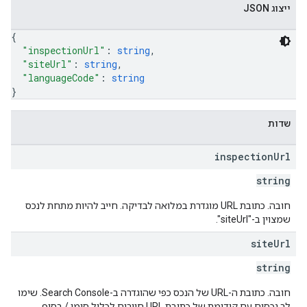
ייצוג JSON
{
"inspectionUrl"
: 
string
,
"siteUrl"
: 
string
,
"languageCode"
: 
string
}
שדות
inspection
Url
string
חובה. כתובת URL מוגדרת במלואה לבדיקה. חייב להיות מתחת לנכס
שמצוין ב-"siteUrl".
site
Url
string
חובה. כתובת ה-URL של הנכס כפי שהוגדרה ב-Search Console. שימו
לב נכסים עם קידומת של כתובת URL חייבים לכלול סימן / בסוף.