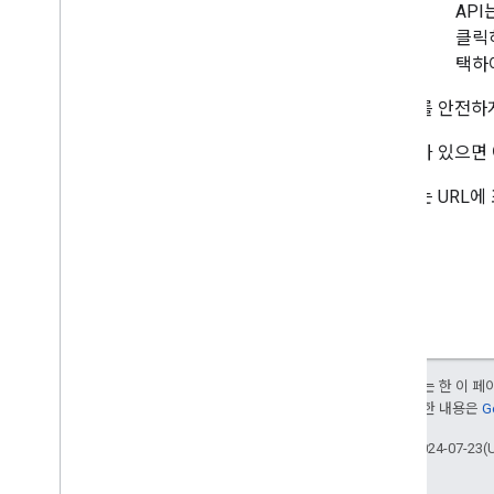
API
클릭하
택하
API 키를 안전
API 키가 있으
API 키는 UR
달리 명시되지 않는 한 이 
부여됩니다. 자세한 내용은
G
최종 업데이트: 2024-07-23(