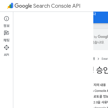
Search Console API
홈
가이드
참고자료
Search Console을 엽니다
정보
채팅
있을 수 있습니다.
개요
API 정보
API
홈
제품
Sear
사용해 보기
가격 책정
요청 승
사용 제한
시작하기
이 페이지의 내용
기본 요건
Search Consol
클라이언트 라이브러리 설치
승인 프로토콜 정
첫 번째 Python 앱
OAuth 2.0을 