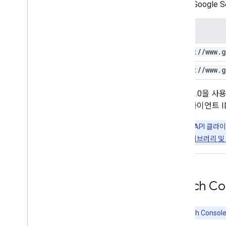
다음은 Google S
범위
https:
/
/
www
.
g
https:
/
/
www
.
g
OAuth 2.0
(예: 클라이언트 
팁:
Google API 
세한 내용은
라이브러리 및
Search C
참고:
Search Conso