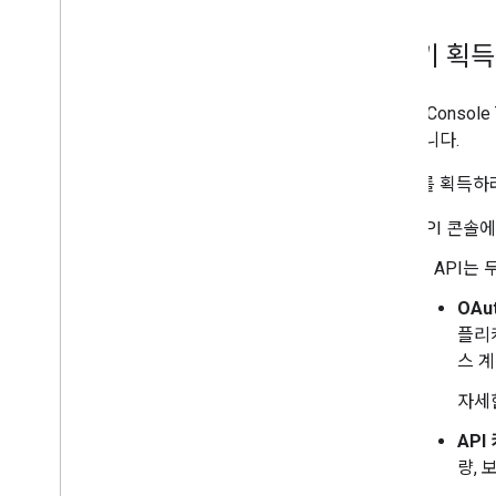
API 키 획
Search Cons
수 있습니다.
API 키를 획득
API 콘솔
이 API는
OAut
플리
스 계
자세
API 
량,