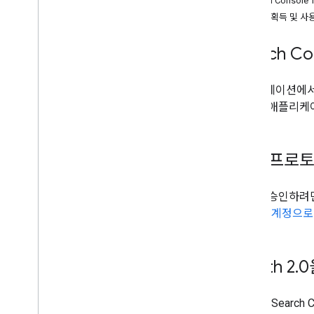
Search Console
고급 정보
API 키 획득 및 사
요청 승인
API 사용 도움말
Search C
일괄 요청
검색 분석 쿼리
애플리케이션에서 G
검색 트래픽 쿼리
용하여 애플리케
승인 프로토
요청을 승인하려
Google 계정으
OAuth 2
.
0
Google Sear