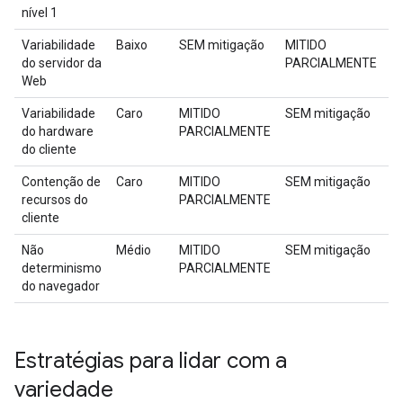
nível 1
Variabilidade
Baixo
SEM mitigação
MITIDO
S
do servidor da
PARCIALMENTE
m
Web
Variabilidade
Caro
MITIDO
SEM mitigação
S
do hardware
PARCIALMENTE
m
do cliente
Contenção de
Caro
MITIDO
SEM mitigação
S
recursos do
PARCIALMENTE
m
cliente
Não
Médio
MITIDO
SEM mitigação
S
determinismo
PARCIALMENTE
m
do navegador
Estratégias para lidar com a
variedade