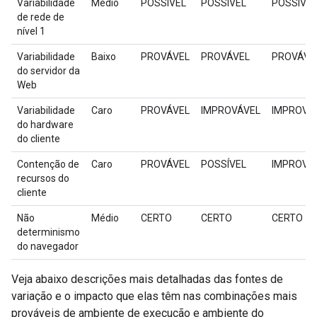
Variabilidade
Médio
POSSÍVEL
POSSÍVEL
POSSÍVEL
de rede de
nível 1
Variabilidade
Baixo
PROVÁVEL
PROVÁVEL
PROVÁVE
do servidor da
Web
Variabilidade
Caro
PROVÁVEL
IMPROVÁVEL
IMPROVÁ
do hardware
do cliente
Contenção de
Caro
PROVÁVEL
POSSÍVEL
IMPROVÁ
recursos do
cliente
Não
Médio
CERTO
CERTO
CERTO
determinismo
do navegador
Veja abaixo descrições mais detalhadas das fontes de
variação e o impacto que elas têm nas combinações mais
prováveis de ambiente de execução e ambiente do