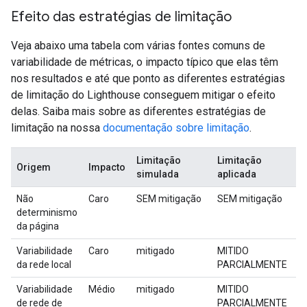
Efeito das estratégias de limitação
Veja abaixo uma tabela com várias fontes comuns de
variabilidade de métricas, o impacto típico que elas têm
nos resultados e até que ponto as diferentes estratégias
de limitação do Lighthouse conseguem mitigar o efeito
delas. Saiba mais sobre as diferentes estratégias de
limitação na nossa
documentação sobre limitação
.
Limitação
Limitação
S
Origem
Impacto
simulada
aplicada
l
Não
Caro
SEM mitigação
SEM mitigação
S
determinismo
m
da página
Variabilidade
Caro
mitigado
MITIDO
S
da rede local
PARCIALMENTE
m
Variabilidade
Médio
mitigado
MITIDO
S
de rede de
PARCIALMENTE
m