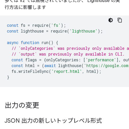
多くは V2 では無視されていましたが、 Lighthouse の実
行方法に影響します
const
fs
=
require
(
'fs'
);
const
lighthouse
=
require
(
'lighthouse'
);
async
function
run
()
{
// `onlyCategories` was previously only available a
// `output` was previously only available in CLI.
const
flags
=
{
onlyCategories
:
[
'performance'
],
ou
const
html
=
(
await
lighthouse
(
'https://google.com
fs
.
writeFileSync
(
'report.html'
,
html
);
}
出力の変更
JSON 出力の新しいトップレベル形式