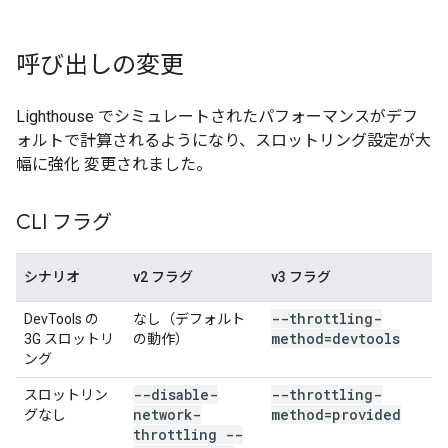
呼び出しの変更
Lighthouse でシミュレートされたパフォーマンスがデフ
ォルトで計算されるようになり、スロットリング設定が大
幅に強化 変更されました。
CLI フラグ
シナリオ
v2 フラグ
v3 フラグ
--throttling-
DevTools の
なし（デフォルト
method=devtools
3G スロットリ
の動作）
ング
--disable-
--throttling-
スロットリン
network-
method=provided
グなし
throttling --