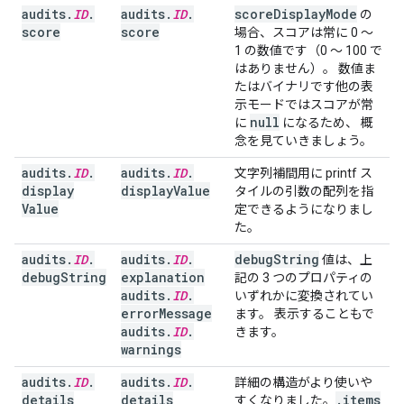
audits
.
ID
.
audits
.
ID
.
score
Display
Mode
の
score
score
場合、スコアは常に 0 ～
1 の数値です（0 ～ 100 で
はありません）。 数値ま
たはバイナリです他の表
示モードではスコアが常
null
に
になるため、 概
念を見ていきましょう。
audits
.
ID
.
audits
.
ID
.
文字列補間用に printf ス
display
display
Value
タイルの引数の配列を指
Value
定できるようになりまし
た。
audits
.
ID
.
audits
.
ID
.
debug
String
値は、上
debug
String
explanation
記の 3 つのプロパティの
audits
.
ID
.
いずれかに変換されてい
error
Message
ます。 表示することもで
audits
.
ID
.
きます。
warnings
audits
.
ID
.
audits
.
ID
.
詳細の構造がより使いや
details
details
.
items
すくなりました。