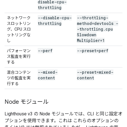
disable-cpu-
throttling
--disable-cpu-
--throttling-
ネットワーク
throttling
method=devtools -
スロットリン
-throttling
.
cpu
グ、CPU スロ
Slowdown
ットリングな
Multiplier=1
し
--perf
--preset=perf
パフォーマン
ス監査を実行
する
--mixed-
--preset=mixed-
混合コンテン
content
content
ツの監査を実
行する
Node モジュール
Lighthouse v3 の Node モジュールでは、CLI と同じ設定オ
プションを使用できます。これは これらのオプションの