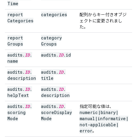
Time
report
categories
配列からキー付きオブジ
Categories
ェクトに変更されまし
た。
report
category
Groups
Groups
audits
.
ID
.
audits
.
ID
.
id
name
audits
.
ID
.
audits
.
ID
.
description
title
audits
.
ID
.
audits
.
ID
.
help
Text
description
audits
.
ID
.
audits
.
ID
.
指定可能な値は、
scoring
score
Display
numeric
|
binary
|
Mode
Mode
manual
|
informative
|
not-applicable
|
error
。