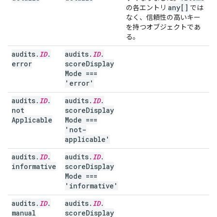
any[]
の各エントリ
では
なく、信頼性の高いキー
を持つオブジェクトであ
る。
audits
.
ID
.
audits
.
ID
.
error
score
Display
Mode ===
'error'
audits
.
ID
.
audits
.
ID
.
not
score
Display
Applicable
Mode ===
'not-
applicable'
audits
.
ID
.
audits
.
ID
.
informative
score
Display
Mode ===
'informative'
audits
.
ID
.
audits
.
ID
.
manual
score
Display