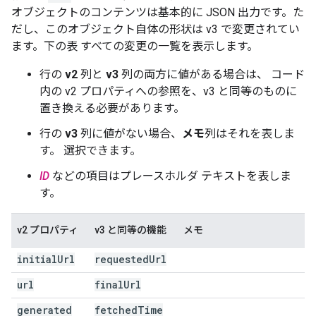
オブジェクトのコンテンツは基本的に JSON 出力です。た
だし、このオブジェクト自体の形状は v3 で変更されてい
ます。下の表 すべての変更の一覧を表示します。
行の
v2
列と
v3
列の両方に値がある場合は、 コード
内の v2 プロパティへの参照を、v3 と同等のものに
置き換える必要があります。
行の
v3
列に値がない場合、
メモ
列はそれを表しま
す。 選択できます。
ID
などの項目はプレースホルダ テキストを表しま
す。
v2 プロパティ
v3 と同等の機能
メモ
initial
Url
requested
Url
url
final
Url
generated
fetched
Time