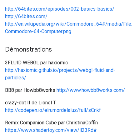
http://64bites.com/episodes/002-basics-basics/
http://64bites.com/
http://en.wikipedia.org/wiki/Commodore_64#/media/File:
Commodore-64-Computer.png
Démonstrations
3FLUID WEBGL par haxiomic
http://haxiomic.github.io/projects/webgl-fluid-and-
particles/
BB8 par Howbb8works
http://www.howbb8works.com/
crazy-dot II de Lionel T
http://codepen.io/elrumordelaluz/full/sCnkf
Remix Companion Cube par ChristinaCoffin
https://www.shadertoy.com/view/ll23Rd#