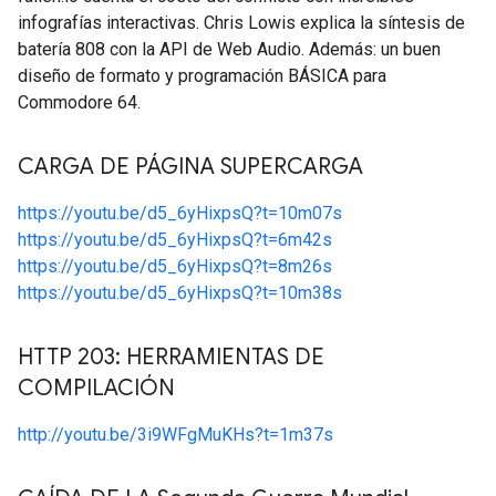
infografías interactivas. Chris Lowis explica la síntesis de
batería 808 con la API de Web Audio. Además: un buen
diseño de formato y programación BÁSICA para
Commodore 64.
CARGA DE PÁGINA SUPERCARGA
https://youtu.be/d5_6yHixpsQ?t=10m07s
https://youtu.be/d5_6yHixpsQ?t=6m42s
https://youtu.be/d5_6yHixpsQ?t=8m26s
https://youtu.be/d5_6yHixpsQ?t=10m38s
HTTP 203: HERRAMIENTAS DE
COMPILACIÓN
http://youtu.be/3i9WFgMuKHs?t=1m37s