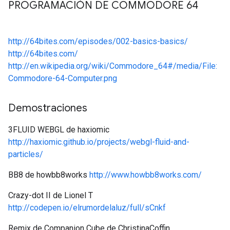
PROGRAMACIÓN DE COMMODORE 64
http://64bites.com/episodes/002-basics-basics/
http://64bites.com/
http://en.wikipedia.org/wiki/Commodore_64#/media/File:
Commodore-64-Computer.png
Demostraciones
3FLUID WEBGL de haxiomic
http://haxiomic.github.io/projects/webgl-fluid-and-
particles/
BB8 de howbb8works
http://www.howbb8works.com/
Crazy-dot II de Lionel T
http://codepen.io/elrumordelaluz/full/sCnkf
Remix de Companion Cube de ChristinaCoffin