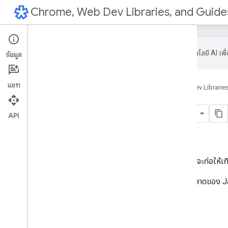
Chrome, Web Dev Libraries, and Guide
Google ใช้เทคโนโลยี AI เพ
ข้อมูล
แชท
หน้าแรก
ผลิตภัณฑ์
Chrome, Web Dev Libraries
1
.
ทริกเกอร์ CSS
API
ในหน้านี้
อ่านเพิ่มเติม
คุณจะรู้ได้อย่างไรว่าพร็อพเพอร์ตี้ CSS จะก่อให้
อย่าพลาดการเปิดเผยเรื่องแปลกประหลาดของ J
อ่านเพิ่มเติม