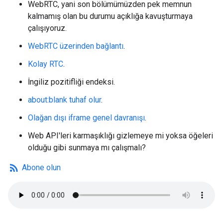
WebRTC, yani son bölümümüzden pek memnun
kalmamış olan bu durumu açıklığa kavuşturmaya
çalışıyoruz.
WebRTC üzerinden bağlantı
.
Kolay RTC
.
İngiliz pozitifliği endeksi.
about:blank tuhaf olur
.
Olağan dışı iframe genel davranışı
.
Web API'leri karmaşıklığı gizlemeye mi yoksa öğeleri
olduğu gibi sunmaya mı çalışmalı?
rss_feed
Abone olun