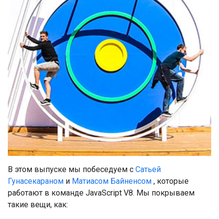
В этом выпуске мы побеседуем с
Сатьей
Гунасекараном
и
Матиасом Байненсом
, которые
работают в команде JavaScript V8. Мы покрываем
такие вещи, как: