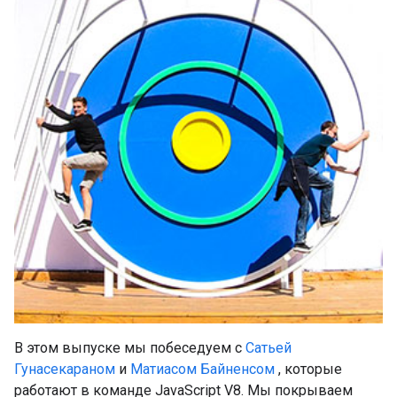
В этом выпуске мы побеседуем с
Сатьей
Гунасекараном
и
Матиасом Байненсом
, которые
работают в команде JavaScript V8. Мы покрываем