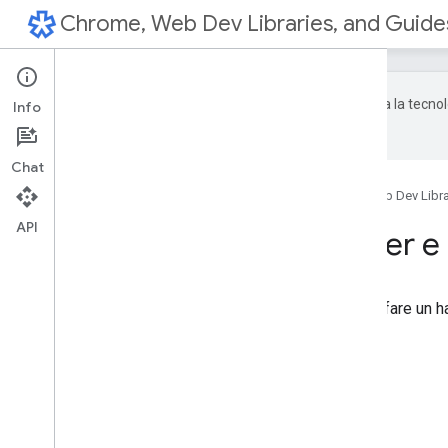
Chrome, Web Dev Libraries, and Guide
Google utilizza la tecnol
Info
dall'AI potrebbero contenere errori.
Chat
Home page
Prodotti
Chrome, Web Dev Libra
API
Creare hamburger e c
Com'è la scrittura di codice come fare un ha
In questa puntata:
Schiuma fiume
DB indicizzato