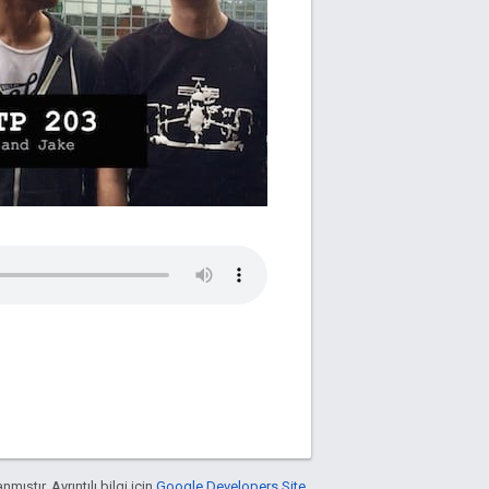
nmıştır. Ayrıntılı bilgi için
Google Developers Site