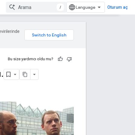
/
Oturum aç
evirilerinde
Bu size yardımcı oldu mu?
ı
.