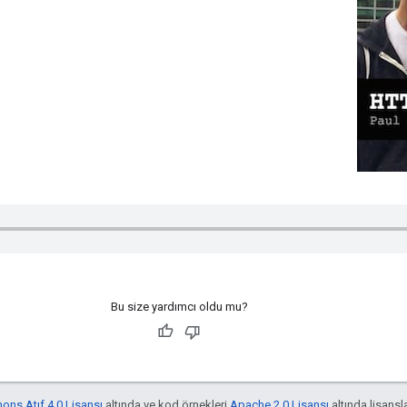
Bu size yardımcı oldu mu?
ns Atıf 4.0 Lisansı
altında ve kod örnekleri
Apache 2.0 Lisansı
altında lisansla