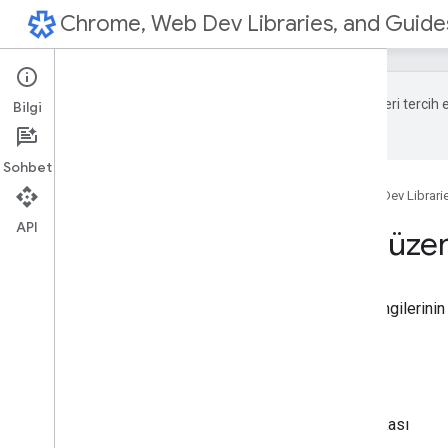
Chrome, Web Dev Libraries, and Guide
Google, içerikleri tercih
Bilgi
hata olabilir.
Sohbet
Ana Sayfa
Ürünler
Chrome, Web Dev Librarie
API
CORS
,
Zorunlu Düzen
Paul ve Jake, CORS, Layout ve hangilerinin 
Bu bölümde:
Raptors
CORS ve Aynı Kaynak Politikası