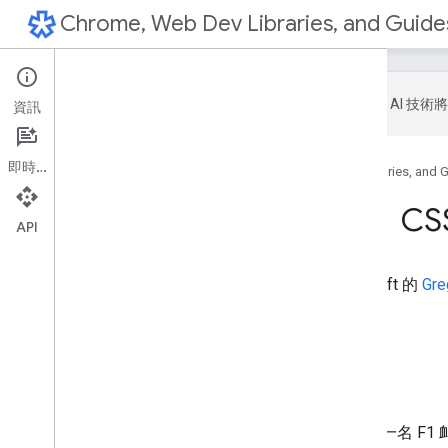
Chrome, Web Dev Libraries, and Guide
Google 會運用 A
資訊
即時通訊
首頁
產品
Chrome, Web Dev Libraries, and G
Chating Edge &；CS
API
在本集節目中，我們會與 Microsoft 的
Gre
大量的背景噪音！
我們推出了
PROXX
。
Mariko
發表意見
。
最重要的問題是：小傑是哪一名 F1 