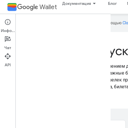
Документация
Блог
Wallet
Эта страница переведена с помощью
Cl
Информация
Транзитные пропус
Чат
API
Транзитные пропуска являются идеальным решением дл
которые в настоящее время полагаются на бумажные 
по оплате проезда или QR-сканеров. Google Кошелек п
может отображаться в виде визуального билета, билет
Узнайте больше, перейдя по ссылкам ниже.