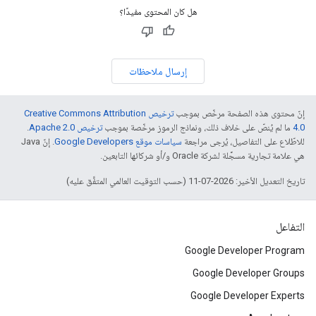
هل كان المحتوى مفيدًا؟
إرسال ملاحظات
إنّ محتوى هذه الصفحة مرخّص بموجب
ترخيص Creative Commons Attribution
4.0‏
ما لم يُنصّ على خلاف ذلك، ونماذج الرموز مرخّصة بموجب
ترخيص Apache 2.0‏
.
للاطّلاع على التفاصيل، يُرجى مراجعة
سياسات موقع Google Developers‏
. إنّ Java
هي علامة تجارية مسجَّلة لشركة Oracle و/أو شركائها التابعين.
تاريخ التعديل الأخير: 2026-07-11 (حسب التوقيت العالمي المتفَّق عليه)
التفاعل
Google Developer Program
Google Developer Groups
Google Developer Experts