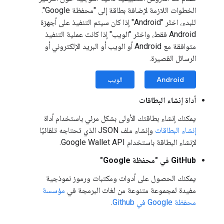
الخطوات اللازمة لإضافة بطاقة إلى "محفظة Google".
للبدء، اختَر "Android" إذا كان سيتم التنفيذ على أجهزة
Android فقط، واختَر "الويب" إذا كانت عملية التنفيذ
متوافقة مع Android أو الويب أو البريد الإلكتروني أو
الرسائل القصيرة.
Android
الويب
أداة إنشاء البطاقات
يمكنك إنشاء بطاقتك الأولى بشكل مرئي باستخدام أداة
إنشاء البطاقات
وإنشاء ملف JSON الذي تحتاجه تلقائيًا
لإنشاء البطاقة باستخدام Google Wallet API.
GitHub في "محفظة Google"
يمكنك الحصول على أدوات ومكتبات ورموز نموذجية
مفيدة لمجموعة متنوعة من لغات البرمجة في
مؤسسة
محفظة Google في Github
.