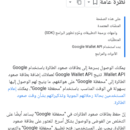
نظرة عامة
على هذه الصفحة
المنصّات المعتمدة
واجهات برمجة التطبيقات وحُزم تطوير البرامج (SDK)
المتطلّبات
بدء استخدام Google Wallet API
الأدوات والمراجع
يمكنك الوصول بسرعة إلى بطاقات صعود الطائرة باستخدام Google
Wallet API. تتيح Google Wallet API لعملائك إضافة بطاقة صعود
الطائرة إلى "محفظة Google" على هواتفهم، ما يتيح لهم الوصول إليها
بسهولة في الوقت المناسب. باستخدام "محفظة Google"، يمكنك
إعلام
المستخدمين بحالة رحلاتهم الجوية وتذكيراتهم بشأن وقت صعود
الطائرة
.
إنّ حفظ بطاقات صعود الطائرات في "محفظة Google" يساعد أيضًا على
التخلص من الفوضى والوصول بشكل أسرع. للعثور على بطاقة صعود
الطائرة، يجب على المستخدمين فتح تطبيق "محفظة Google" والتمرير