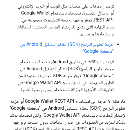
لإصدار بطاقات على منصات مثل الويب أو البريد الإلكتروني
أو الرسائل القصيرة، ننصحك باستخدام Google Wallet
REST API. توفّر واجهة برمجة التطبيقات مجموعة من
نقاط النهاية التي تتيح لك إنشاء العناصر المختلفة للبطاقات
واستردادها وتعديلها.
حزمة تطوير البرامج (SDK) لنظام التشغيل Android في
"محفظة Google"
لإصدار البطاقات في تطبيق Android، ننصحك باستخدام
حزمة تطوير البرامج (SDK) لنظام التشغيل Android في
"محفظة Google". توفر حزمة SDK مجموعة متنوعة من
الطرق المريحة التي تسهل دمج Google Wallet API في
تطبيقاتك للأجهزة الجوّالة باستخدام رموز برمجية أصلية.
ملاحظة: لا حاجة إلى استخدام Google Wallet REST API أو حزمة
تطوير البرامج (SDK) لنظام التشغيل Android في "محفظة Google"
لإصدار البطاقات باستخدام Google Wallet API، ولكن ننصحك بذلك
بشدّة. للمزيد من المعلومات عن إصدار البطاقات بدون استخدام واجهة
برمجة التطبيقات REST API أو حزمة تطوير البرامج (SDK) لنظام