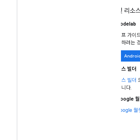
도구 및 리소
Codelab
셀프 가이드
현하려는 경우
Androi
패스 빌더
패스 빌더
도
합니다.
Google 월
Google 월