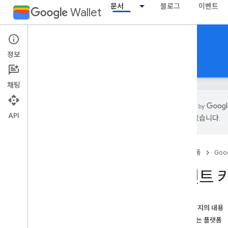
문서
블로그
이벤트
Wallet
Loyalty cards
정보
가이드
참조
지원
채팅
API
있을 수 있습니다.
소개
개요
홈
제품
Goog
주요 개념
패스 클래스 및 객체
포인트 
Google 월렛 추가 절차
시작하기
이 페이지의 내용
온보딩 가이드
지원되는 플랫폼