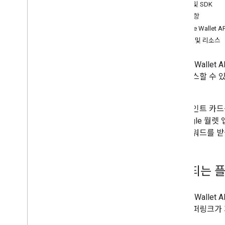
발급기관 계정 설정
API 및 SDK
사용자 인증 정보 가져오기
요구사항
첫 번째 패스 만들기
Google Wallet 
개발자 MCP 서버
도구 및 리소스
포인트 카드 사용하기
Google Wal
인증 요청
게 액세스할 수 
패스 클래스 및 객체
습니다.
Google 월렛에 추가
또한 포인트 카드
고급 사용법
가 Google 월
자가 리워드를 받
테스트 및 게시
게시 액세스 권한 요청
출시 전 테스트
지원되는 
출시 체크리스트
라이브러리 및 도구
Google Wal
패스 빌더
은 하이퍼링크가 지
클라이언트 라이브러리