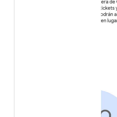
Muchos usuarios de Android ya usan la Billetera de
pagos, usar el transporte público, comprar tickets
aprovisionan IDs a la Billetera, los usuarios podrá
mantener todos sus elementos esenciales, en lugar
una nueva app solo para su ID.