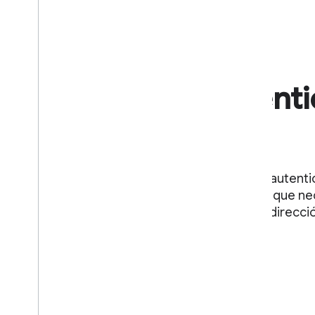
Opciones de autenti
múltiple
Ofrecemos a los emisores la capacidad de autentic
varias maneras, según el nivel de seguridad que nec
(p.ej., coincidencia facial, carta enviada a la direcci
virtual, etc.)