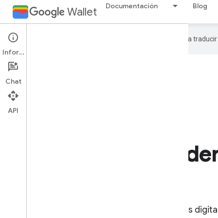
Documentación
Blog
Wallet
Google utiliza tecnología de IA para traduci
Información
Chat
API
API de Digital Creden
Provisioning
La API de aprovisionamiento de credenciales digit