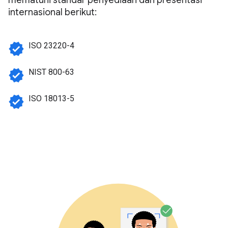
internasional berikut:
verified
ISO 23220-4
verified
NIST 800-63
verified
ISO 18013-5