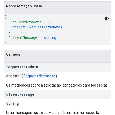
Representação JSON
{
"requestMetadata"
: 
{
object (
RequestMetadata
)
}
,
"clientMessage"
: 
string
}
Campos
request
Metadata
object (
RequestMetadata
)
Os metadados sobre a solicitação, obrigatórios para todas elas.
client
Message
string
Uma mensagem que o servidor vai transmitir na resposta.