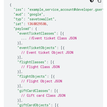
{
"iss"
:
"example_service_account@developer.gservi
"aud"
:
"google"
,
"typ"
:
"savetowallet"
,
"iat"
:
1368029586
,
"payload"
:
{
"eventTicketClasses"
:
[{
...
//Event ticket Class JSON
}],
"eventTicketObjects"
:
[{
// Event ticket Object JSON
}],
"flightClasses"
:
[{
// Flight Class JSON
}],
"flightObjects"
:
[{
// Flight Object JSON
}],
"giftCardClasses"
:
[{
// Gift card Class JSON
}],
"giftCardObjects"
:
[{