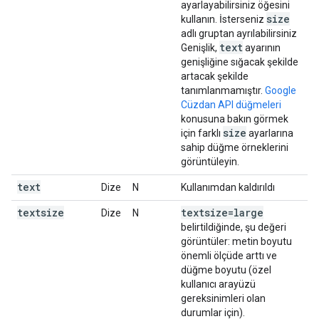
ayarlayabilirsiniz öğesini
size
kullanın. İsterseniz
adlı gruptan ayrılabilirsiniz
text
Genişlik,
ayarının
genişliğine sığacak şekilde
artacak şekilde
tanımlanmamıştır.
Google
Cüzdan API düğmeleri
konusuna bakın görmek
size
için farklı
ayarlarına
sahip düğme örneklerini
görüntüleyin.
text
Dize
N
Kullanımdan kaldırıldı
textsize
textsize=large
Dize
N
belirtildiğinde, şu değeri
görüntüler: metin boyutu
önemli ölçüde arttı ve
düğme boyutu (özel
kullanıcı arayüzü
gereksinimleri olan
durumlar için).