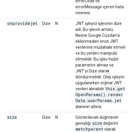
errorCode ve
errorMessage içeren hata
nesnesi.
onprovidejwt
Dize
N
JWT işleyici işlevinin dize
adı. Bu işlevin amacı,
Nesne Google Cüzdan'a
eklenmeden önce JWT
verilerine müdahale etmeli
ve bu verileri manipüle
etmelidir. Bu işlev hiçbir
parametre almaz ve
JWT'yi Dize olarak
döndürmelidir. Olay işleyici
uygulanırken orijinal JWT
this
.
get
verileri alınabilir
Open
Params(
)
.
render
Data
.
user
Params
.
jwt
alanının altına.
size
Dize
N
Gösterilecek düğmenin
size
genişliği.
değerini
matchparent
olarak