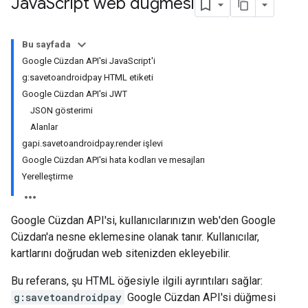
Java
Script web düğmesi
Bu sayfada
Google Cüzdan API'si JavaScript'i
g:savetoandroidpay HTML etiketi
Google Cüzdan API'si JWT
JSON gösterimi
Alanlar
gapi.savetoandroidpay.render işlevi
Google Cüzdan API'si hata kodları ve mesajları
Yerelleştirme
Google Cüzdan API'si, kullanıcılarınızın web'den Google
Cüzdan'a nesne eklemesine olanak tanır. Kullanıcılar,
kartlarını doğrudan web sitenizden ekleyebilir.
Bu referans, şu HTML öğesiyle ilgili ayrıntıları sağlar:
g:savetoandroidpay
Google Cüzdan API'si düğmesi