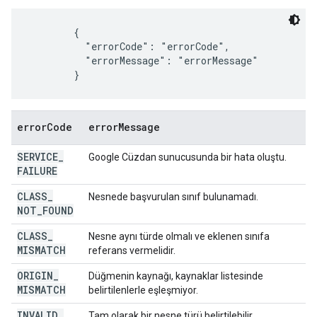
        {

          "errorCode": "errorCode",

          "errorMessage": "errorMessage"

        }
error
Code
error
Message
SERVICE
_
Google Cüzdan sunucusunda bir hata oluştu.
FAILURE
CLASS
_
Nesnede başvurulan sınıf bulunamadı.
NOT
_
FOUND
CLASS
_
Nesne aynı türde olmalı ve eklenen sınıfa
MISMATCH
referans vermelidir.
ORIGIN
_
Düğmenin kaynağı, kaynaklar listesinde
MISMATCH
belirtilenlerle eşleşmiyor.
INVALID
_
Tam olarak bir nesne türü belirtilebilir.