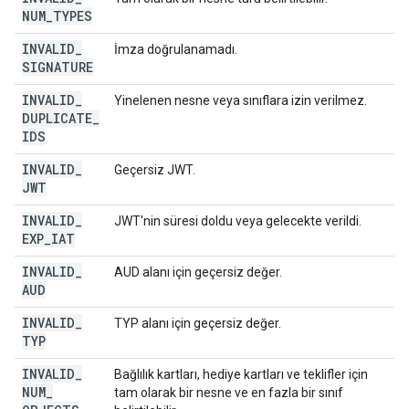
NUM
_
TYPES
INVALID
_
İmza doğrulanamadı.
SIGNATURE
INVALID
_
Yinelenen nesne veya sınıflara izin verilmez.
DUPLICATE
_
IDS
INVALID
_
Geçersiz JWT.
JWT
INVALID
_
JWT'nin süresi doldu veya gelecekte verildi.
EXP
_
IAT
INVALID
_
AUD alanı için geçersiz değer.
AUD
INVALID
_
TYP alanı için geçersiz değer.
TYP
INVALID
_
Bağlılık kartları, hediye kartları ve teklifler için
NUM
_
tam olarak bir nesne ve en fazla bir sınıf