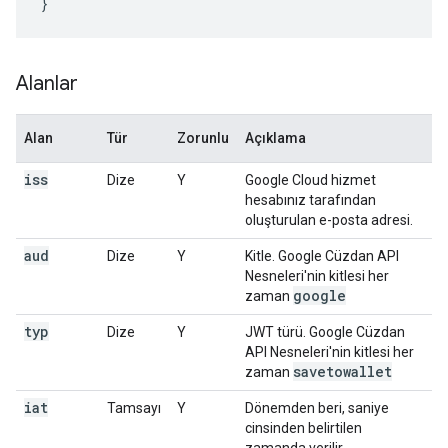
}
Alanlar
Alan
Tür
Zorunlu
Açıklama
iss
Dize
Y
Google Cloud hizmet
hesabınız tarafından
oluşturulan e-posta adresi.
aud
Dize
Y
Kitle. Google Cüzdan API
Nesneleri'nin kitlesi her
google
zaman
typ
Dize
Y
JWT türü. Google Cüzdan
API Nesneleri'nin kitlesi her
savetowallet
zaman
iat
Tamsayı
Y
Dönemden beri, saniye
cinsinden belirtilen