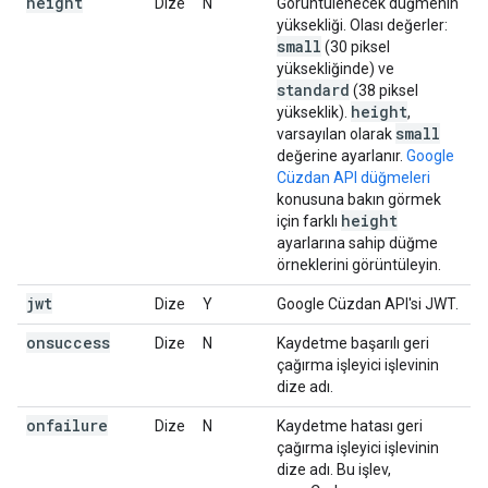
height
Dize
N
Görüntülenecek düğmenin
yüksekliği. Olası değerler:
small
(30 piksel
yüksekliğinde) ve
standard
(38 piksel
height
yükseklik).
,
small
varsayılan olarak
değerine ayarlanır.
Google
Cüzdan API düğmeleri
konusuna bakın görmek
height
için farklı
ayarlarına sahip düğme
örneklerini görüntüleyin.
jwt
Dize
Y
Google Cüzdan API'si JWT.
onsuccess
Dize
N
Kaydetme başarılı geri
çağırma işleyici işlevinin
dize adı.
onfailure
Dize
N
Kaydetme hatası geri
çağırma işleyici işlevinin
dize adı. Bu işlev,