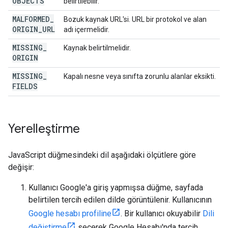
OBJECTS
belirtilebilir.
MALFORMED
_
Bozuk kaynak URL'si. URL bir protokol ve alan
ORIGIN
_
URL
adı içermelidir.
MISSING
_
Kaynak belirtilmelidir.
ORIGIN
MISSING
_
Kapalı nesne veya sınıfta zorunlu alanlar eksikti.
FIELDS
Yerelleştirme
JavaScript düğmesindeki dil aşağıdaki ölçütlere göre
değişir:
Kullanıcı Google'a giriş yapmışsa düğme, sayfada
belirtilen tercih edilen dilde görüntülenir. Kullanıcının
Google hesabı profiline
. Bir kullanıcı okuyabilir
Dili
değiştirme
seçerek Google Hesabı'nda tercih