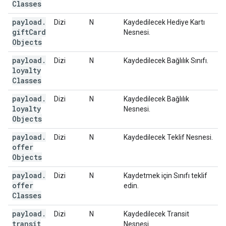
Classes
payload
.
Dizi
N
Kaydedilecek Hediye Kartı
gift
Card
Nesnesi.
Objects
payload
.
Dizi
N
Kaydedilecek Bağlılık Sınıfı.
loyalty
Classes
payload
.
Dizi
N
Kaydedilecek Bağlılık
loyalty
Nesnesi.
Objects
payload
.
Dizi
N
Kaydedilecek Teklif Nesnesi.
offer
Objects
payload
.
Dizi
N
Kaydetmek için Sınıfı teklif
offer
edin.
Classes
payload
.
Dizi
N
Kaydedilecek Transit
transit
Nesnesi.