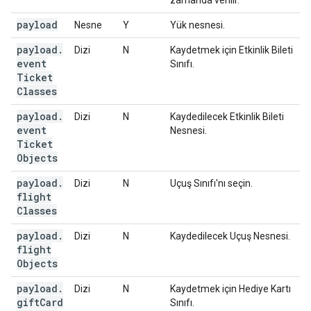
zamanda verilir.
payload
Nesne
Y
Yük nesnesi.
payload
.
Dizi
N
Kaydetmek için Etkinlik Bileti
event
Sınıfı.
Ticket
Classes
payload
.
Dizi
N
Kaydedilecek Etkinlik Bileti
event
Nesnesi.
Ticket
Objects
payload
.
Dizi
N
Uçuş Sınıfı'nı seçin.
flight
Classes
payload
.
Dizi
N
Kaydedilecek Uçuş Nesnesi.
flight
Objects
payload
.
Dizi
N
Kaydetmek için Hediye Kartı
gift
Card
Sınıfı.