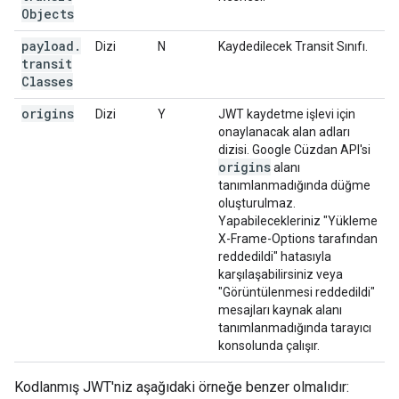
Objects
payload
.
Dizi
N
Kaydedilecek Transit Sınıfı.
transit
Classes
origins
Dizi
Y
JWT kaydetme işlevi için
onaylanacak alan adları
dizisi. Google Cüzdan API'si
origins
alanı
tanımlanmadığında düğme
oluşturulmaz.
Yapabilecekleriniz "Yükleme
X-Frame-Options tarafından
reddedildi" hatasıyla
karşılaşabilirsiniz veya
"Görüntülenmesi reddedildi"
mesajları kaynak alanı
tanımlanmadığında tarayıcı
konsolunda çalışır.
Kodlanmış JWT'niz aşağıdaki örneğe benzer olmalıdır: