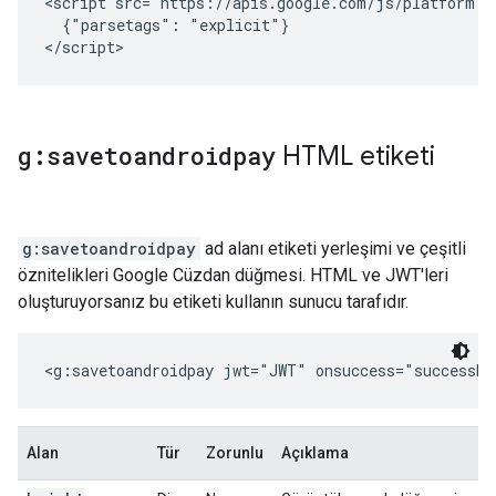
<script src="https://apis.google.com/js/platform.j
  {"parsetags": "explicit"}

</script>
g:savetoandroidpay
HTML etiketi
g:savetoandroidpay
ad alanı etiketi yerleşimi ve çeşitli
öznitelikleri Google Cüzdan düğmesi. HTML ve JWT'leri
oluşturuyorsanız bu etiketi kullanın sunucu tarafıdır.
<g:savetoandroidpay jwt="JWT" onsuccess="successHa
Alan
Tür
Zorunlu
Açıklama