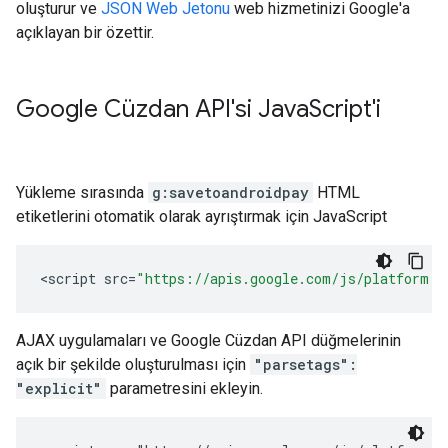
oluşturur ve
JSON Web Jetonu
web hizmetinizi Google'a
açıklayan bir özettir.
Google Cüzdan API'si Java
Script'i
Yükleme sırasında
g:savetoandroidpay
HTML
etiketlerini otomatik olarak ayrıştırmak için JavaScript
<
script
src
=
"https://apis.google.com/js/platform.j
AJAX uygulamaları ve Google Cüzdan API düğmelerinin
açık bir şekilde oluşturulması için
"parsetags":
"explicit"
parametresini ekleyin.