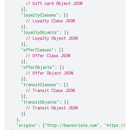
// Gift card Object JSON
}],
"loyaltyClasses"
:
[{
// Loyalty Class JSON
}],
"loyaltyObjects"
:
[{
// Loyalty Object JSON
}],
"offerClasses"
:
[{
// Offer Class JSON
}],
"offerObjects"
:
[{
// Offer Object JSON
}],
"transitClasses"
:
[{
// Transit Class JSON
}],
"transitObjects"
:
[{
// Transit Object JSON
}]
},
"origins"
:
[
"http://baconrista.com"
,
"https://b