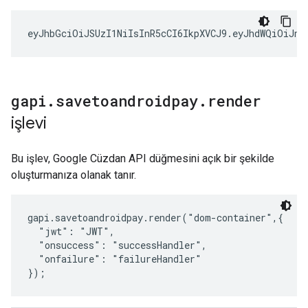
eyJhbGciOiJSUzI1NiIsInR5cCI6IkpXVCJ9
.
eyJhdWQiOiJnb
gapi
.
savetoandroidpay
.
render
işlevi
Bu işlev, Google Cüzdan API düğmesini açık bir şekilde
oluşturmanıza olanak tanır.
gapi.savetoandroidpay.render("dom-container",{

  "jwt": "JWT",

  "onsuccess": "successHandler",

  "onfailure": "failureHandler"

});