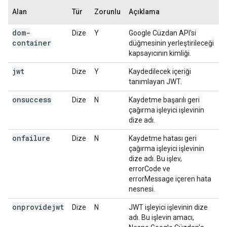
Alan
Tür
Zorunlu
Açıklama
dom-
Dize
Y
Google Cüzdan API'si
container
düğmesinin yerleştirileceği
kapsayıcının kimliği.
jwt
Dize
Y
Kaydedilecek içeriği
tanımlayan JWT.
onsuccess
Dize
N
Kaydetme başarılı geri
çağırma işleyici işlevinin
dize adı.
onfailure
Dize
N
Kaydetme hatası geri
çağırma işleyici işlevinin
dize adı. Bu işlev,
errorCode ve
errorMessage içeren hata
nesnesi.
onprovidejwt
Dize
N
JWT işleyici işlevinin dize
adı. Bu işlevin amacı,