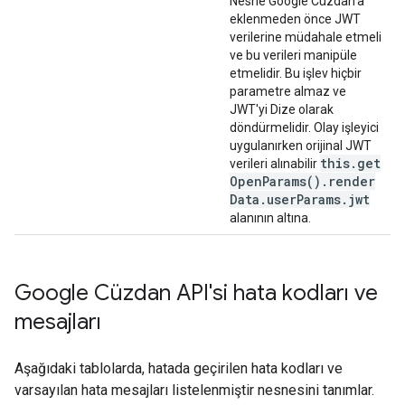
Nesne Google Cüzdan'a
eklenmeden önce JWT
verilerine müdahale etmeli
ve bu verileri manipüle
etmelidir. Bu işlev hiçbir
parametre almaz ve
JWT'yi Dize olarak
döndürmelidir. Olay işleyici
uygulanırken orijinal JWT
this
.
get
verileri alınabilir
Open
Params(
)
.
render
Data
.
user
Params
.
jwt
alanının altına.
Google Cüzdan API'si hata kodları ve
mesajları
Aşağıdaki tablolarda, hatada geçirilen hata kodları ve
varsayılan hata mesajları listelenmiştir nesnesini tanımlar.