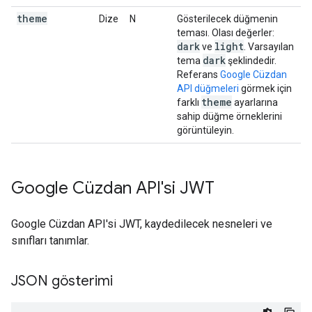
theme
Dize
N
Gösterilecek düğmenin
teması. Olası değerler:
dark
light
ve
. Varsayılan
dark
tema
şeklindedir.
Referans
Google Cüzdan
API düğmeleri
görmek için
theme
farklı
ayarlarına
sahip düğme örneklerini
görüntüleyin.
Google Cüzdan API'si JWT
Google Cüzdan API'si JWT, kaydedilecek nesneleri ve
sınıfları tanımlar.
JSON gösterimi