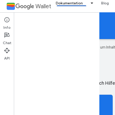
Dokumentation
Blog
Wallet
Generische Karten/Tickets
Info
Leitfäden
Referenzen
Support
Chat
Google verwendet KI-Technologie, um Inhalt
API
Holen Sie sich Hilf
feedback