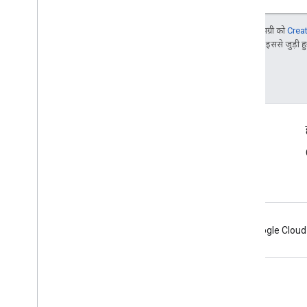
जब तक कुछ अलग से न बताया जाए, तब तक इस पेज की सामग्री को
Crea
Google Developers साइट नीतियां
देखें. Oracle और/या इससे जुड़ी हुई
आखिरी बार 2025-07-25 (UTC) को अपडेट किया गया.
सीखें
ट्रांज़िट पार्टनर सहायता केंद्र
सार्वजनिक फ़ीड
Android
Chrome
Firebase
Google Cloud
शर्तें
निजता
Manage cookies