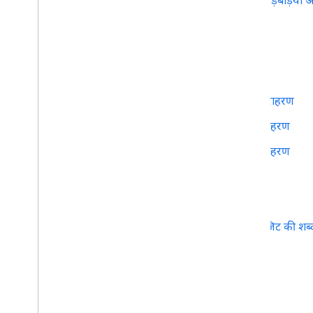
रीयल-टाइम में पुष्टि करने से जुड़ी गड़बड़ियां
कम्यूनिटी
सैंपल
फ़ीड के उदाहरण
सेवा से जुड़ी चेतावनी का उदाहरण
पूरी यात्रा के अपडेट का उदाहरण
VehiclePosition का उदाहरण
रेफ़रंस
GTFS रीयल टाइम रेफ़रंस
Google के रीयलटाइम ट्रांज़िट की शब