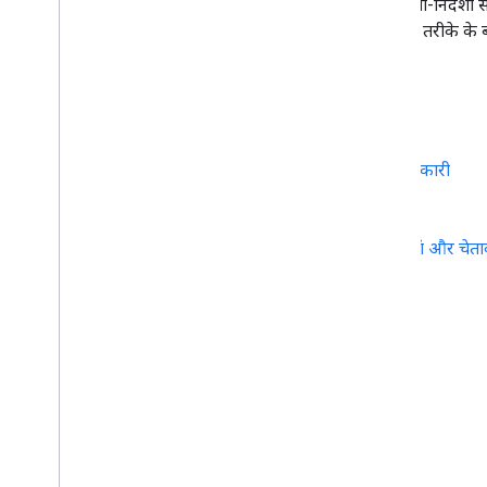
Google Transit की खास बातों और दिशा-निर्देशों से
टाइम ट्रांसपोर्ट फ़ीड के साथ काम करने के तरीके के बा
जीटीएफ़एस स्टैटिक
GTFS स्टैटिक के बारे में खास जानकारी
जीटीएफ़एस फ़ीड की जांच करना
पुष्टि करने से जुड़ी स्टैटिक गड़बड़ियां और चेता
अक्सर पूछे जाने वाले सवाल
कम्यूनिटी
सैंपल
खास जानकारी
GTFS फ़ीड का उदाहरण
डेटा के उदाहरण