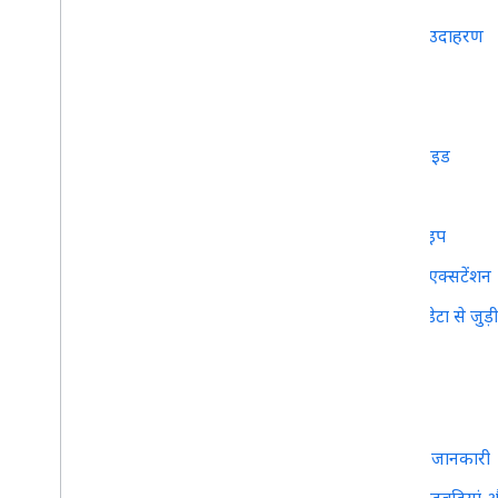
ट्रांसफ़र को ब्लॉक करने के उदाहरण
Reference
डेटा मॉडलिंग
रास्ते की मॉडलिंग से जुड़ी गाइड
जीटीएफ़एस एक्सटेंशन
जीटीएफ़एस रूट के और टाइप
Google के ट्रांसपोर्ट टिकट एक्सटेंशन
Google के स्टैटिक ट्रांज़िट डेटा से जुड
जीटीएफ़एस रीयलटाइम
GTFS रीयल टाइम के बारे में खास जानकारी