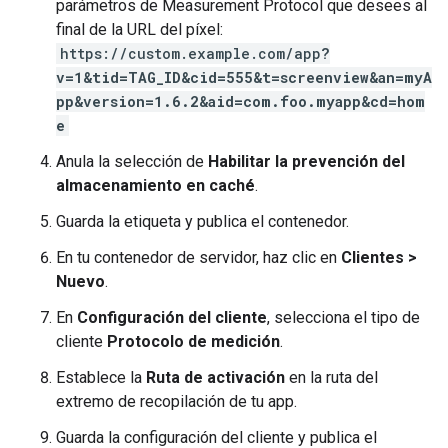
parámetros de Measurement Protocol que desees al
final de la URL del píxel:
https://custom.example.com/app
?
v=1&tid=TAG_ID&cid=555&t=screenview&an=myA
pp&version=1.6.2&aid=com.foo.myapp&cd=hom
e
Anula la selección de
Habilitar la prevención del
almacenamiento en caché
.
Guarda la etiqueta y publica el contenedor.
En tu contenedor de servidor, haz clic en
Clientes >
Nuevo
.
En
Configuración del cliente
, selecciona el tipo de
cliente
Protocolo de medición
.
Establece la
Ruta de activación
en la ruta del
extremo de recopilación de tu app.
Guarda la configuración del cliente y publica el