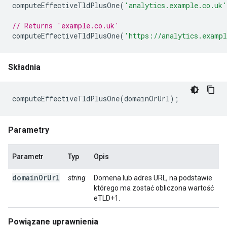
computeEffectiveTldPlusOne
(
'analytics.example.co.uk'
// Returns 'example.co.uk'
computeEffectiveTldPlusOne
(
'https://analytics.exampl
Składnia
computeEffectiveTldPlusOne
(
domainOrUrl
);
Parametry
Parametr
Typ
Opis
domainOrUrl
string
Domena lub adres URL, na podstawie
którego ma zostać obliczona wartość
eTLD+1.
Powiązane uprawnienia