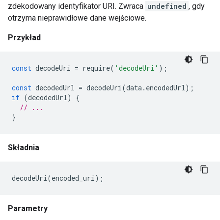
zdekodowany identyfikator URI. Zwraca
undefined
, gdy
otrzyma nieprawidłowe dane wejściowe.
Przykład
const
decodeUri
=
require
(
'decodeUri'
);
const
decodedUrl
=
decodeUri
(
data
.
encodedUrl
);
if
(
decodedUrl
)
{
// ...
}
Składnia
decodeUri
(
encoded_uri
);
Parametry