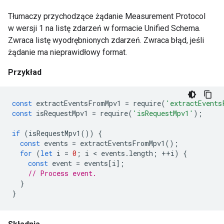
Tłumaczy przychodzące żądanie Measurement Protocol
w wersji 1 na listę zdarzeń w formacie Unified Schema.
Zwraca listę wyodrębnionych zdarzeń. Zwraca błąd, jeśli
żądanie ma nieprawidłowy format.
Przykład
const
extractEventsFromMpv1
=
require
(
'extractEvents
const
isRequestMpv1
=
require
(
'isRequestMpv1'
);
if
(
isRequestMpv1
())
{
const
events
=
extractEventsFromMpv1
();
for
(
let
i
=
0
;
i
 < 
events
.
length
;
++
i
)
{
const
event
=
events
[
i
];
// Process event.
}
}