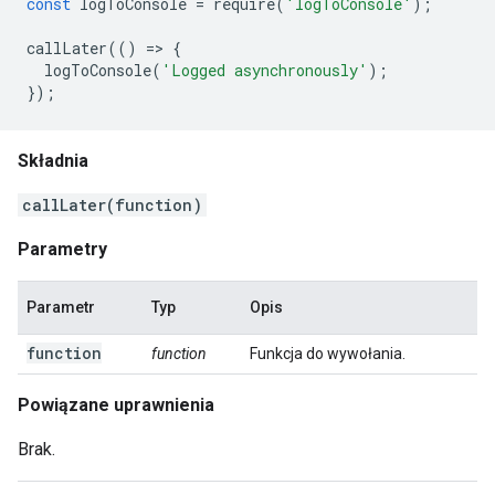
const
logToConsole
=
require
(
'logToConsole'
);
callLater
(()
=
>
{
logToConsole
(
'Logged asynchronously'
);
});
Składnia
callLater(function)
Parametry
Parametr
Typ
Opis
function
function
Funkcja do wywołania.
Powiązane uprawnienia
Brak.