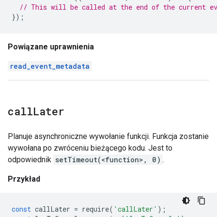
// This will be called at the end of the current e
});
Powiązane uprawnienia
read_event_metadata
call
Later
Planuje asynchroniczne wywołanie funkcji. Funkcja zostanie
wywołana po zwróceniu bieżącego kodu. Jest to
odpowiednik
setTimeout(<function>, 0)
.
Przykład
const
callLater
=
require
(
'callLater'
);