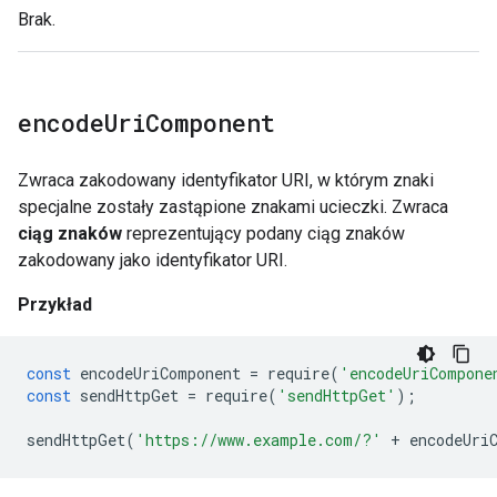
Brak.
encode
Uri
Component
Zwraca zakodowany identyfikator URI, w którym znaki
specjalne zostały zastąpione znakami ucieczki. Zwraca
ciąg znaków
reprezentujący podany ciąg znaków
zakodowany jako identyfikator URI.
Przykład
const
encodeUriComponent
=
require
(
'encodeUriCompone
const
sendHttpGet
=
require
(
'sendHttpGet'
);
sendHttpGet
(
'https://www.example.com/?'
+
encodeUri