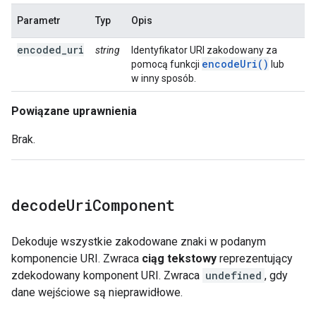
Parametr
Typ
Opis
encoded_uri
string
Identyfikator URI zakodowany za
encodeUri()
pomocą funkcji
lub
w inny sposób.
Powiązane uprawnienia
Brak.
decode
Uri
Component
Dekoduje wszystkie zakodowane znaki w podanym
komponencie URI. Zwraca
ciąg tekstowy
reprezentujący
zdekodowany komponent URI. Zwraca
undefined
, gdy
dane wejściowe są nieprawidłowe.