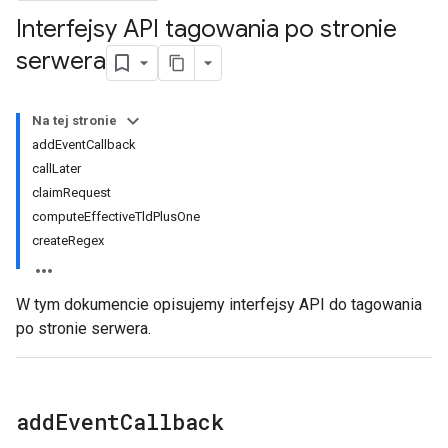
Interfejsy API tagowania po stronie
serwera
Na tej stronie
addEventCallback
callLater
claimRequest
computeEffectiveTldPlusOne
createRegex
W tym dokumencie opisujemy interfejsy API do tagowania
po stronie serwera.
add
Event
Callback