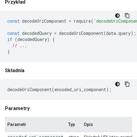
Przykład
const
decodeUriComponent
=
require
(
'decodeUriCompone
const
decodedQuery
=
decodeUriComponent
(
data
.
query
);
if
(
decodedQuery
)
{
// ...
}
Składnia
decodeUriComponent
(
encoded_uri_component
);
Parametry
Parametr
Typ
Opis