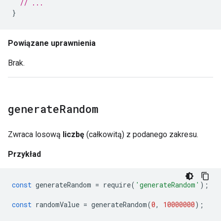
// ...
}
Powiązane uprawnienia
Brak.
generate
Random
Zwraca losową
liczbę
(całkowitą) z podanego zakresu.
Przykład
const
generateRandom
=
require
(
'generateRandom'
);
const
randomValue
=
generateRandom
(
0
,
10000000
);