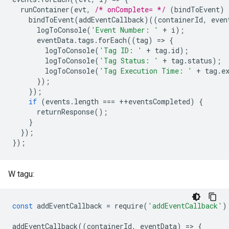
runContainer
(
evt
,
/* onComplete= */
(
bindToEvent
)
bindToEvent
(
addEventCallback
)((
containerId
,
even
logToConsole
(
'Event Number: '
+
i
);
eventData
.
tags
.
forEach
((
tag
)
=
>
{
logToConsole
(
'Tag ID: '
+
tag
.
id
);
logToConsole
(
'Tag Status: '
+
tag
.
status
);
logToConsole
(
'Tag Execution Time: '
+
tag
.
e
});
});
if
(
events
.
length
===
++
eventsCompleted
)
{
returnResponse
();
}
});
});
W tagu:
const
addEventCallback
=
require
(
'addEventCallback'
)
addEventCallback
((
containerId
,
eventData
)
=
>
{