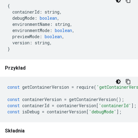
{
containerId
:
string
,
debugMode
:
boolean
,
environmentName
:
string
,
environmentMode
:
boolean
,
previewMode
:
boolean
,
version
:
string
,
}
Przykład
const
getContainerVersion
=
require
(
'getContainerVer
const
containerVersion
=
getContainerVersion
();
const
containerId
=
containerVersion
[
'containerId'
];
const
isDebug
=
containerVersion
[
'debugMode'
];
Składnia