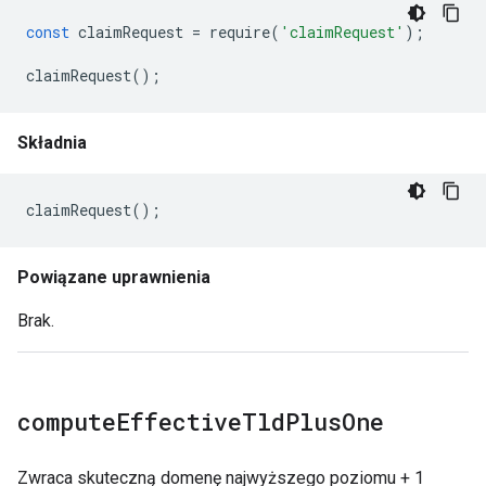
const
claimRequest
=
require
(
'claimRequest'
);
claimRequest
();
Składnia
claimRequest
();
Powiązane uprawnienia
Brak.
compute
Effective
Tld
Plus
One
Zwraca skuteczną domenę najwyższego poziomu + 1