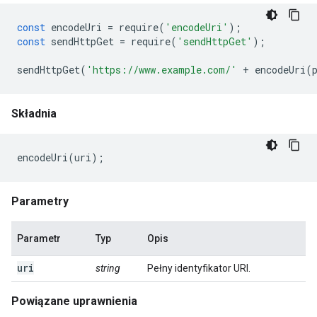
const
encodeUri
=
require
(
'encodeUri'
);
const
sendHttpGet
=
require
(
'sendHttpGet'
);
sendHttpGet
(
'https://www.example.com/'
+
encodeUri
(
Składnia
encodeUri
(
uri
);
Parametry
Parametr
Typ
Opis
uri
string
Pełny identyfikator URI.
Powiązane uprawnienia