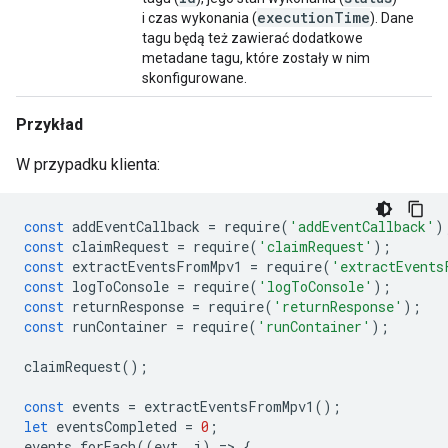
execution
Time
i czas wykonania (
). Dane
tagu będą też zawierać dodatkowe
metadane tagu, które zostały w nim
skonfigurowane.
Przykład
W przypadku klienta:
const
addEventCallback
=
require
(
'addEventCallback'
)
const
claimRequest
=
require
(
'claimRequest'
);
const
extractEventsFromMpv1
=
require
(
'extractEvents
const
logToConsole
=
require
(
'logToConsole'
);
const
returnResponse
=
require
(
'returnResponse'
);
const
runContainer
=
require
(
'runContainer'
);
claimRequest
();
const
events
=
extractEventsFromMpv1
();
let
eventsCompleted
=
0
;
events
.
forEach
((
evt
,
i
)
=
>
{