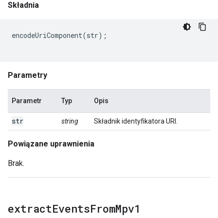
Składnia
encodeUriComponent
(
str
);
Parametry
Parametr
Typ
Opis
str
string
Składnik identyfikatora URI.
Powiązane uprawnienia
Brak.
extract
Events
From
Mpv1