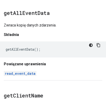
get
All
Event
Data
Zwraca kopię danych zdarzenia.
Składnia
getAllEventData
();
Powiązane uprawnienia
read_event_data
get
Client
Name