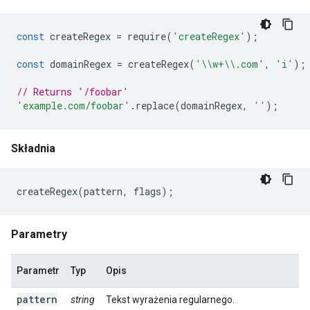
const
createRegex
=
require
(
'createRegex'
);
const
domainRegex
=
createRegex
(
'\\w+\\.com'
,
'i'
);
// Returns '/foobar'
'example.com/foobar'
.
replace
(
domainRegex
,
''
);
Składnia
createRegex
(
pattern
,
flags
);
Parametry
Parametr
Typ
Opis
pattern
string
Tekst wyrażenia regularnego.