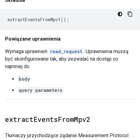
Składnia
extractEventsFromMpv1
();
Powiązane uprawnienia
Wymaga uprawnień
read_request
. Uprawnienia muszą
być skonfigurowane tak, aby zezwalać na dostęp co
najmniej do:
body
query parameters
extract
Events
From
Mpv2
Tłumaczy przychodzące żądanie Measurement Protocol