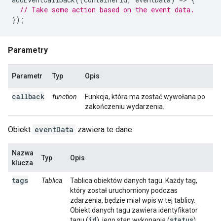
// Take some action based on the event data.
});
Parametry
Parametr
Typ
Opis
callback
function
Funkcja, która ma zostać wywołana po
zakończeniu wydarzenia.
Obiekt
eventData
zawiera te dane:
Nazwa
Typ
Opis
klucza
tags
Tablica
Tablica obiektów danych tagu. Każdy tag,
który został uruchomiony podczas
zdarzenia, będzie miał wpis w tej tablicy.
Obiekt danych tagu zawiera identyfikator
id
status
tagu (
), jego stan wykonania (
)