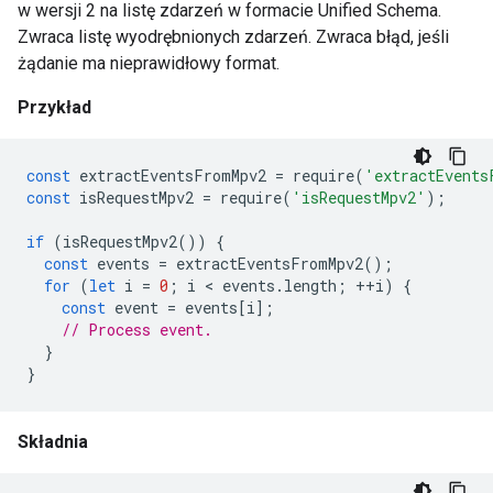
w wersji 2 na listę zdarzeń w formacie Unified Schema.
Zwraca listę wyodrębnionych zdarzeń. Zwraca błąd, jeśli
żądanie ma nieprawidłowy format.
Przykład
const
extractEventsFromMpv2
=
require
(
'extractEvents
const
isRequestMpv2
=
require
(
'isRequestMpv2'
);
if
(
isRequestMpv2
())
{
const
events
=
extractEventsFromMpv2
();
for
(
let
i
=
0
;
i
 < 
events
.
length
;
++
i
)
{
const
event
=
events
[
i
];
// Process event.
}
}
Składnia