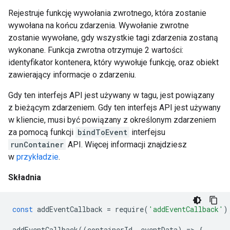
Rejestruje funkcję wywołania zwrotnego, która zostanie
wywołana na końcu zdarzenia. Wywołanie zwrotne
zostanie wywołane, gdy wszystkie tagi zdarzenia zostaną
wykonane. Funkcja zwrotna otrzymuje 2 wartości:
identyfikator kontenera, który wywołuje funkcję, oraz obiekt
zawierający informacje o zdarzeniu.
Gdy ten interfejs API jest używany w tagu, jest powiązany
z bieżącym zdarzeniem. Gdy ten interfejs API jest używany
w kliencie, musi być powiązany z określonym zdarzeniem
za pomocą funkcji
bindToEvent
interfejsu
runContainer
API. Więcej informacji znajdziesz
w
przykładzie
.
Składnia
const
addEventCallback
=
require
(
'addEventCallback'
)
addEventCallback
((
containerId
,
eventData
)
=
>
{