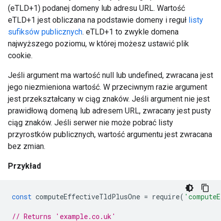
(eTLD+1) podanej domeny lub adresu URL. Wartość
eTLD+1 jest obliczana na podstawie domeny i reguł
listy
sufiksów publicznych
. eTLD+1 to zwykle domena
najwyższego poziomu, w której możesz ustawić plik
cookie.
Jeśli argument ma wartość null lub undefined, zwracana jest
jego niezmieniona wartość. W przeciwnym razie argument
jest przekształcany w ciąg znaków. Jeśli argument nie jest
prawidłową domeną lub adresem URL, zwracany jest pusty
ciąg znaków. Jeśli serwer nie może pobrać listy
przyrostków publicznych, wartość argumentu jest zwracana
bez zmian.
Przykład
const
computeEffectiveTldPlusOne
=
require
(
'computeE
// Returns 'example.co.uk'