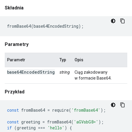
Składnia
Parametry
Parametr
Typ
Opis
base64EncodedString
string
Ciąg zakodowany
w formacie Base64.
Przykład
const
fromBase64
=
require
(
'fromBase64'
);
const
greeting
=
fromBase64
(
'aGVsbG8='
);
if
(
greeting
===
'hello'
)
{