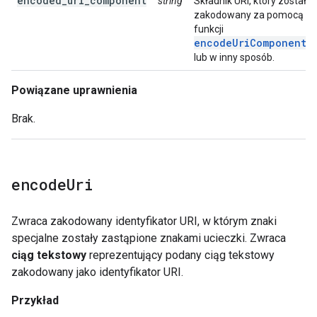
encoded_uri_component
string
Składnik URI, który został
zakodowany za pomocą
funkcji
encodeUriComponent(
lub w inny sposób.
Powiązane uprawnienia
Brak.
encode
Uri
Zwraca zakodowany identyfikator URI, w którym znaki
specjalne zostały zastąpione znakami ucieczki. Zwraca
ciąg tekstowy
reprezentujący podany ciąg tekstowy
zakodowany jako identyfikator URI.
Przykład