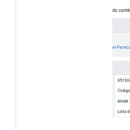
Define as permissões de acesso do contêi
Representação JSON
{
"containerId"
: 
string
,
"permission"
: 
enum (
ContainerPermi
}
Campos
container
Id
strin
Código
permission
enum 
Lista 