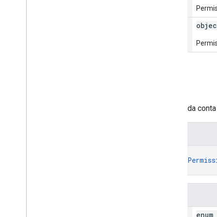
Permis
container
Access[]
objec
Permis
Account
Access
Define as permissões de acesso da conta 
Representação JSON
{
"permission"
: 
enum (
AccountPermiss
}
Campos
permission
enum 