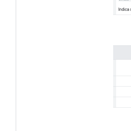
Indica
Account
Permission
Enums
account
Permission
Unspecified
no
Access
user
admin
Container
Access