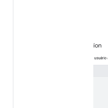
ContainerAccess
ContainerPermission
Métodos
create
delete
Recurso: User
Permission
Representa as permissões de um usuário a
Representação JSON
{
"path"
: 
string
,
"accountId"
: 
string
,
"emailAddress"
: 
string
,
"accountAccess"
: 
{
object (
AccountAccess
)
}
,