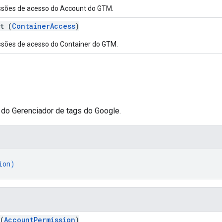
sões de acesso do Account do GTM.
t (
ContainerAccess
)
sões de acesso do Container do GTM.
do Gerenciador de tags do Google.
ion
)
(
AccountPermission
)