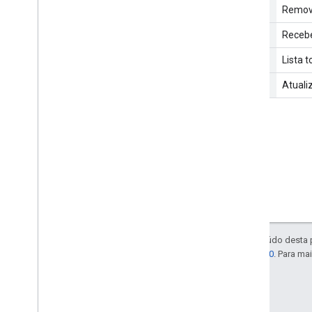
delete
Remove
get
Recebe
list
Lista 
update
Atuali
Exceto em caso de indicação contrária, o conteúdo desta
licenciadas de acordo com a
Licença Apache 2.0
. Para ma
Última atualização 2025-07-25 UTC.