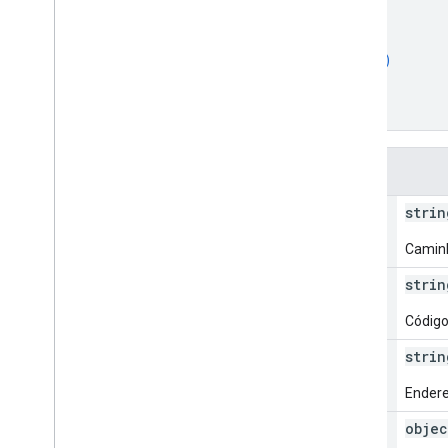
"containerAccess"
: 
[
{
object (
ContainerAccess
)
}
]
}
Campos
path
strin
Caminh
account
Id
strin
Código
email
Address
strin
Endere
account
Access
objec