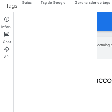
Guias
Tag do Google
Gerenciador de tags
Tags
Informações
Chat
O Google usa tecnologia
com IA podem ter erros.
API
Página inicial
Produtos
Tags
REST Resource: acco
Nesta página
Recurso: UserPermission
AccountAccess
AccountPermission