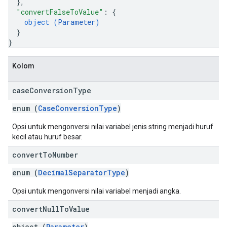
}
,
"convertFalseToValue"
: 
{
object (
Parameter
)
}
}
Kolom
case
Conversion
Type
enum (
CaseConversionType
)
Opsi untuk mengonversi nilai variabel jenis string menjadi huruf
kecil atau huruf besar.
convert
To
Number
enum (
DecimalSeparatorType
)
Opsi untuk mengonversi nilai variabel menjadi angka.
convert
Null
To
Value
object (
Parameter
)