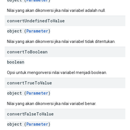
Nilai yang akan dikonversi jika nilai variabel adalah null.
convert
Undefined
To
Value
object (
Parameter
)
Nilai yang akan dikonversi jika nilai variabel tidak ditentukan.
convert
To
Boolean
boolean
Opsi untuk mengonversi nilai variabel menjadi boolean.
convert
True
To
Value
object (
Parameter
)
Nilai yang akan dikonversi jika nilai variabel benar.
convert
False
To
Value
object (
Parameter
)