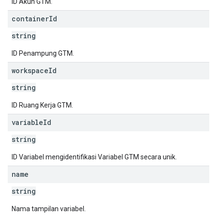
ID Akun GTM.
container
Id
string
ID Penampung GTM.
workspace
Id
string
ID Ruang Kerja GTM.
variable
Id
string
ID Variabel mengidentifikasi Variabel GTM secara unik.
name
string
Nama tampilan variabel.