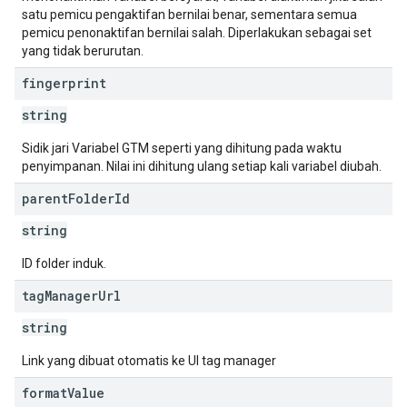
satu pemicu pengaktifan bernilai benar, sementara semua
pemicu penonaktifan bernilai salah. Diperlakukan sebagai set
yang tidak berurutan.
fingerprint
string
Sidik jari Variabel GTM seperti yang dihitung pada waktu
penyimpanan. Nilai ini dihitung ulang setiap kali variabel diubah.
parent
Folder
Id
string
ID folder induk.
tag
Manager
Url
string
Link yang dibuat otomatis ke UI tag manager
format
Value