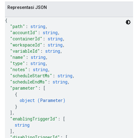
Representasi JSON
{
"path"
: 
string
,
"accountId"
: 
string
,
"containerId"
: 
string
,
"workspaceId"
: 
string
,
"variableId"
: 
string
,
"name"
: 
string
,
"type"
: 
string
,
"notes"
: 
string
,
"scheduleStartMs"
: 
string
,
"scheduleEndMs"
: 
string
,
"parameter"
: 
[
{
object (
Parameter
)
}
]
,
"enablingTriggerId"
: 
[
string
]
,
"disablingTriggerId"
: 
[