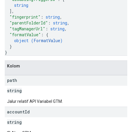
string
]
,
"fingerprint"
: 
string
,
"parentFolderId"
: 
string
,
"tagManagerUrl"
: 
string
,
"formatValue"
: 
{
object (
FormatValue
)
}
}
Kolom
path
string
Jalur relatif API Variabel GTM.
account
Id
string