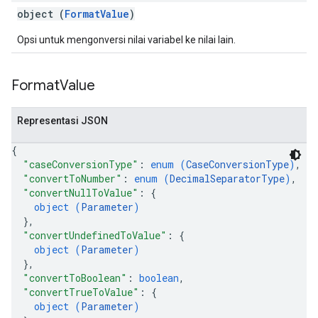
object (
FormatValue
)
Opsi untuk mengonversi nilai variabel ke nilai lain.
Format
Value
Representasi JSON
{
"caseConversionType"
: 
enum (
CaseConversionType
)
,
"convertToNumber"
: 
enum (
DecimalSeparatorType
)
,
"convertNullToValue"
: 
{
object (
Parameter
)
}
,
"convertUndefinedToValue"
: 
{
object (
Parameter
)
}
,
"convertToBoolean"
: 
boolean
,
"convertTrueToValue"
: 
{
object (
Parameter
)